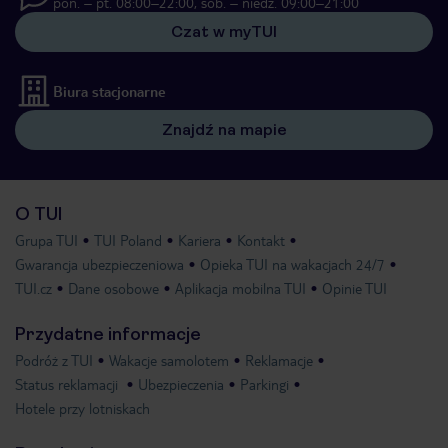
pon. – pt. 08:00–22:00, sob. – niedz. 09:00–21:00
Czat w myTUI
Biura stacjonarne
Znajdź na mapie
O TUI
Grupa TUI
TUI Poland
Kariera
Kontakt
Gwarancja ubezpieczeniowa
Opieka TUI na wakacjach 24/7
TUI.cz
Dane osobowe
Aplikacja mobilna TUI
Opinie TUI
Przydatne informacje
Podróż z TUI
Wakacje samolotem
Reklamacje
Status reklamacji
Ubezpieczenia
Parkingi
Hotele przy lotniskach