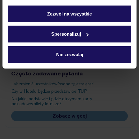
Wyżywienie
personalizować swój wybór wchodząc w zakładkę
„Szczegóły”
Zezwól na wszystkie
Szczegółowe informacje o plikach cookie znajdziesz
Atrakcje
w
polityce plików cookies
oraz
polityce prywatności
.
Spersonalizuj
Ważne informacje
Nie zezwalaj
Często zadawane pytania
Jak zmienić uczestników/osobę zgłaszającą?
Czy w Hotelu będzie przedstawiciel TUI?
Na jakiej podstawie i gdzie otrzymam karty
pokładowe/bilety lotnicze?
Zobacz więcej