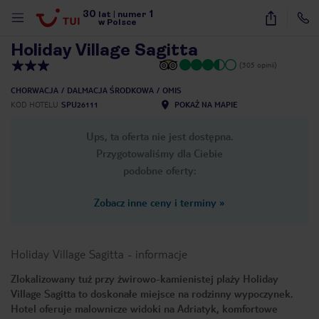
30
1
1
/
11
lat
|
numer
w Polsce
Holiday Village Sagitta
(305 opinii)
CHORWACJA
DALMACJA ŚRODKOWA
OMIS
KOD HOTELU
SPU26111
POKAŻ NA MAPIE
Ups, ta oferta nie jest dostępna.
Przygotowaliśmy dla Ciebie
podobne oferty:
Zobacz inne ceny i terminy
»
Holiday Village Sagitta
-
informacje
Zlokalizowany tuż przy żwirowo-kamienistej plaży Holiday
Village Sagitta to doskonałe miejsce na rodzinny wypoczynek.
nute
Hotel oferuje malownicze widoki na Adriatyk, komfortowe