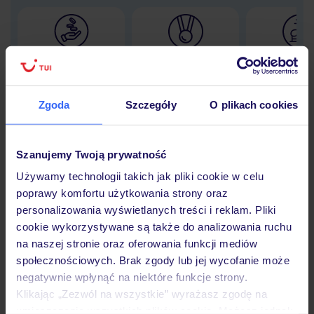
Lider niskich cen
Największe biuro
30 lat w P
podróży w Polsce
Zgoda
Szczegóły
O plikach cookies
Szanujemy Twoją prywatność
Hotel
Używamy technologii takich jak pliki cookie w celu
poprawy komfortu użytkowania strony oraz
Opinie
personalizowania wyświetlanych treści i reklam. Pliki
cookie wykorzystywane są także do analizowania ruchu
na naszej stronie oraz oferowania funkcji mediów
Pokoje
społecznościowych. Brak zgody lub jej wycofanie może
negatywnie wpłynąć na niektóre funkcje strony.
Klikając „Zezwól na wszystkie” wyrażasz zgodę na
umieszczenie wszystkich plików cookie. Możesz jednak