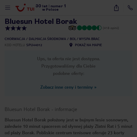
30
1
1
/
18
lat
|
numer
w Polsce
Bluesun Hotel Borak
(418 opinii)
CHORWACJA
DALMACJA ŚRODKOWA
BOL / WYSPA BRAC
KOD HOTELU
SPU44012
POKAŻ NA MAPIE
Ups, ta oferta nie jest dostępna.
Przygotowaliśmy dla Ciebie
podobne oferty:
Zobacz inne ceny i terminy
»
Bluesun Hotel Borak
-
informacje
Bluesun Hotel Borak położony jest w bujnym lesie sosnowym,
zaledwie 10 minut spacerem od słynnej plaży Zlatni Rat i 5 minut
nute
od plaży Borak. Pobliskie centrum tenisowe oferuje 23 korty