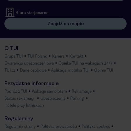
Biura stacjonarne
Znajdź na mapie
O TUI
Grupa TUI
TUI Poland
Kariera
Kontakt
Gwarancja ubezpieczeniowa
Opieka TUI na wakacjach 24/7
TUI.cz
Dane osobowe
Aplikacja mobilna TUI
Opinie TUI
Przydatne informacje
Podróż z TUI
Wakacje samolotem
Reklamacje
Status reklamacji
Ubezpieczenia
Parkingi
Hotele przy lotniskach
Regulaminy
Regulamin strony
Polityka prywatności
Polityka cookies