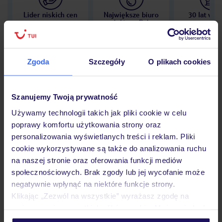
Lider niskich cen
Największe biuro
30 lat w P
podróży w Polsce
Zgoda
Szczegóły
O plikach cookies
Hotel
Szanujemy Twoją prywatność
Używamy technologii takich jak pliki cookie w celu
Opinie
poprawy komfortu użytkowania strony oraz
personalizowania wyświetlanych treści i reklam. Pliki
cookie wykorzystywane są także do analizowania ruchu
Pokoje
na naszej stronie oraz oferowania funkcji mediów
społecznościowych. Brak zgody lub jej wycofanie może
negatywnie wpłynąć na niektóre funkcje strony.
Klikając „Zezwól na wszystkie” wyrażasz zgodę na
Wyżywienie
umieszczenie wszystkich plików cookie. Możesz jednak
personalizować swój wybór wchodząc w zakładkę