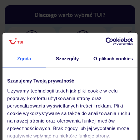
Dlaczego warto wybrać TUI?
Lider niskich cen
Największe biuro
30 lat w P
podróży w Polsce
Zgoda
Szczegóły
O plikach cookies
Szanujemy Twoją prywatność
Używamy technologii takich jak pliki cookie w celu
Hotel
poprawy komfortu użytkowania strony oraz
personalizowania wyświetlanych treści i reklam. Pliki
cookie wykorzystywane są także do analizowania ruchu
Opinie
na naszej stronie oraz oferowania funkcji mediów
społecznościowych. Brak zgody lub jej wycofanie może
negatywnie wpłynąć na niektóre funkcje strony.