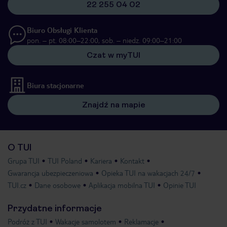
22 255 04 02
Biuro Obsługi Klienta
pon. – pt. 08:00–22:00, sob. – niedz. 09:00–21:00
Czat w myTUI
Biura stacjonarne
Znajdź na mapie
O TUI
Grupa TUI
TUI Poland
Kariera
Kontakt
Gwarancja ubezpieczeniowa
Opieka TUI na wakacjach 24/7
TUI.cz
Dane osobowe
Aplikacja mobilna TUI
Opinie TUI
Przydatne informacje
Podróż z TUI
Wakacje samolotem
Reklamacje