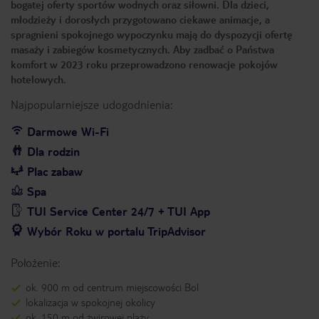
bogatej oferty sportów wodnych oraz siłowni. Dla dzieci,
młodzieży i dorosłych przygotowano ciekawe animacje, a
spragnieni spokojnego wypoczynku mają do dyspozycji ofertę
masaży i zabiegów kosmetycznych. Aby zadbać o Państwa
komfort w 2023 roku przeprowadzono renowacje pokojów
hotelowych.
Najpopularniejsze udogodnienia:
Darmowe Wi-Fi
Dla rodzin
Plac zabaw
Spa
TUI Service Center 24/7 + TUI App
Wybór Roku w portalu TripAdvisor
Położenie:
ok. 900 m od centrum miejscowości Bol
lokalizacja w spokojnej okolicy
ok. 150 m od żwirowej plaży