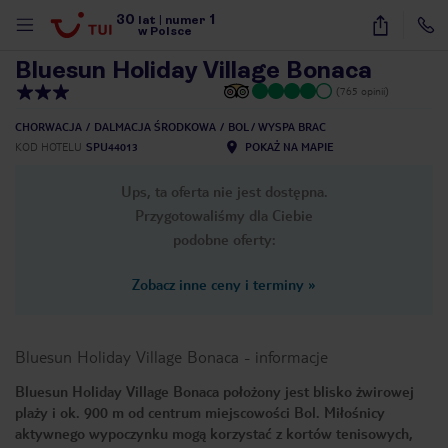
30
1
1
/
30
lat
|
numer
w Polsce
Bluesun Holiday Village Bonaca
(765 opinii)
CHORWACJA
DALMACJA ŚRODKOWA
BOL / WYSPA BRAC
KOD HOTELU
SPU44013
POKAŻ NA MAPIE
Ups, ta oferta nie jest dostępna.
Przygotowaliśmy dla Ciebie
podobne oferty:
Zobacz inne ceny i terminy
»
Bluesun Holiday Village Bonaca
-
informacje
Bluesun Holiday Village Bonaca położony jest blisko żwirowej
plaży i ok. 900 m od centrum miejscowości Bol. Miłośnicy
nute
aktywnego wypoczynku mogą korzystać z kortów tenisowych,