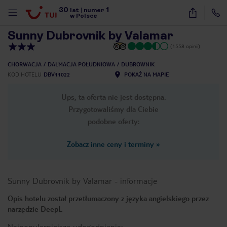
30
1
1
/
29
lat
|
numer
w Polsce
Sunny Dubrovnik by Valamar
(1558 opinii)
CHORWACJA
DALMACJA POŁUDNIOWA
DUBROWNIK
KOD HOTELU
DBV11022
POKAŻ NA MAPIE
Ups, ta oferta nie jest dostępna.
Przygotowaliśmy dla Ciebie
podobne oferty:
Zobacz inne ceny i terminy
»
Sunny Dubrovnik by Valamar
-
informacje
Opis hotelu został przetłumaczony z języka angielskiego przez
narzędzie DeepL
nute
Najpopularniejsze udogodnienia: