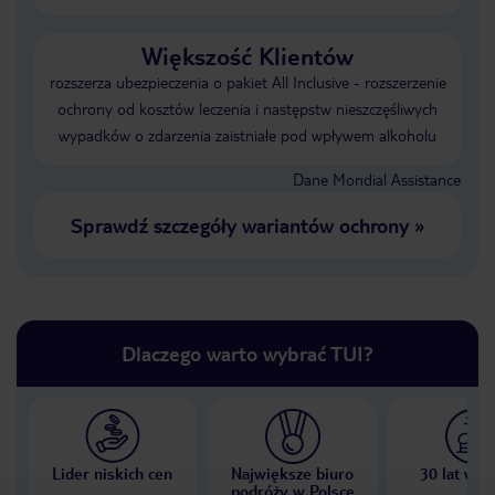
Większość Klientów
rozszerza ubezpieczenia o pakiet All Inclusive - rozszerzenie
ochrony od kosztów leczenia i następstw nieszczęśliwych
wypadków o zdarzenia zaistniałe pod wpływem alkoholu
Dane Mondial Assistance
Sprawdź szczegóły wariantów ochrony
»
Dlaczego warto wybrać TUI?
Lider niskich cen
Największe biuro
30 lat w P
podróży w Polsce