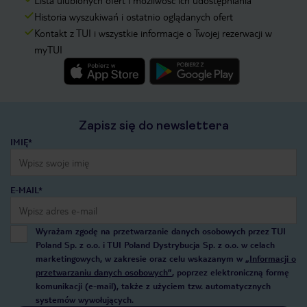
Lista ulubionych ofert i możliwość ich udostępniania
Historia wyszukiwań i ostatnio oglądanych ofert
Kontakt z TUI i wszystkie informacje o Twojej rezerwacji w
myTUI
Zapisz się do newslettera
IMIĘ*
E-MAIL*
Wyrażam zgodę na przetwarzanie danych osobowych przez TUI
Poland Sp. z o.o. i TUI Poland Dystrybucja Sp. z o.o. w celach
marketingowych, w zakresie oraz celu wskazanym w
„Informacji o
przetwarzaniu danych osobowych”
, poprzez elektroniczną formę
komunikacji (e-mail), także z użyciem tzw. automatycznych
systemów wywołujących.