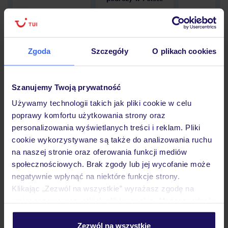
Zgoda
Szczegóły
O plikach cookies
Hotel
Szanujemy Twoją prywatność
Opinie
Używamy technologii takich jak pliki cookie w celu
poprawy komfortu użytkowania strony oraz
personalizowania wyświetlanych treści i reklam. Pliki
Pokoje
cookie wykorzystywane są także do analizowania ruchu
na naszej stronie oraz oferowania funkcji mediów
społecznościowych. Brak zgody lub jej wycofanie może
negatywnie wpłynąć na niektóre funkcje strony.
Wyżywienie
Klikając „Zezwól na wszystkie” wyrażasz zgodę na
umieszczenie wszystkich plików cookie. Możesz jednak
personalizować swój wybór wchodząc w zakładkę
Atrakcje
„Szczegóły”
Zezwól na wszystkie