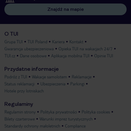
Znajdź na mapie
O TUI
Grupa TUI
TUI Poland
Kariera
Kontakt
Gwarancja ubezpieczeniowa
Opieka TUI na wakacjach 24/7
TUI.cz
Dane osobowe
Aplikacja mobilna TUI
Opinie TUI
Przydatne informacje
Podróż z TUI
Wakacje samolotem
Reklamacje
Status reklamacji
Ubezpieczenia
Parkingi
Hotele przy lotniskach
Regulaminy
Regulamin strony
Polityka prywatności
Polityka cookies
Bilety czarterowe
Warunki imprez turystycznych
Standardy ochrony małoletnich
Compliance