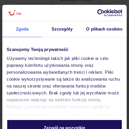
Zgoda
Szczegóły
O plikach cookies
Hotel
Szanujemy Twoją prywatność
Opinie
Używamy technologii takich jak pliki cookie w celu
poprawy komfortu użytkowania strony oraz
personalizowania wyświetlanych treści i reklam. Pliki
Pokoje
cookie wykorzystywane są także do analizowania ruchu
na naszej stronie oraz oferowania funkcji mediów
społecznościowych. Brak zgody lub jej wycofanie może
negatywnie wpłynąć na niektóre funkcje strony.
Wyżywienie
Klikając „Zezwól na wszystkie” wyrażasz zgodę na
umieszczenie wszystkich plików cookie. Możesz jednak
personalizować swój wybór wchodząc w zakładkę
Atrakcje
„Szczegóły”
Zezwól na wszystkie