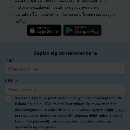
Lista ulubionych ofert i możliwość ich udostępniania
Historia wyszukiwań i ostatnio oglądanych ofert
Kontakt z TUI i wszystkie informacje o Twojej rezerwacji w
myTUI
Zapisz się do newslettera
IMIĘ*
E-MAIL*
Wyrażam zgodę na przetwarzanie danych osobowych przez TUI
Poland Sp. z o.o. i TUI Poland Dystrybucja Sp. z o.o. w celach
marketingowych, w zakresie oraz celu wskazanym w
„Informacji o
przetwarzaniu danych osobowych”
, poprzez elektroniczną formę
komunikacji (e-mail), także z użyciem tzw. automatycznych
systemów wywołujących.