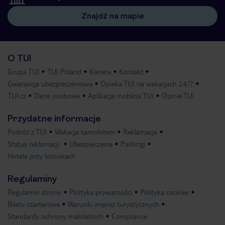
Znajdź na mapie
O TUI
Grupa TUI
TUI Poland
Kariera
Kontakt
Gwarancja ubezpieczeniowa
Opieka TUI na wakacjach 24/7
TUI.cz
Dane osobowe
Aplikacja mobilna TUI
Opinie TUI
Przydatne informacje
Podróż z TUI
Wakacje samolotem
Reklamacje
Status reklamacji
Ubezpieczenia
Parkingi
Hotele przy lotniskach
Regulaminy
Regulamin strony
Polityka prywatności
Polityka cookies
Bilety czarterowe
Warunki imprez turystycznych
Standardy ochrony małoletnich
Compliance