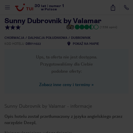
30
1
1
/
29
lat
|
numer
w Polsce
Sunny Dubrovnik by Valamar
(1558 opinii)
CHORWACJA
DALMACJA POŁUDNIOWA
DUBROWNIK
KOD HOTELU
DBV11022
POKAŻ NA MAPIE
Ups, ta oferta nie jest dostępna.
Przygotowaliśmy dla Ciebie
podobne oferty:
Zobacz inne ceny i terminy
»
Sunny Dubrovnik by Valamar
-
informacje
Opis hotelu został przetłumaczony z języka angielskiego przez
narzędzie DeepL
nute
Najpopularniejsze udogodnienia: