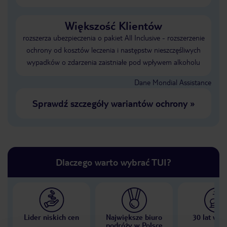
Większość Klientów
rozszerza ubezpieczenia o pakiet All Inclusive - rozszerzenie
ochrony od kosztów leczenia i następstw nieszczęśliwych
wypadków o zdarzenia zaistniałe pod wpływem alkoholu
Dane Mondial Assistance
Sprawdź szczegóły wariantów ochrony
»
Dlaczego warto wybrać TUI?
Lider niskich cen
Największe biuro
30 lat w P
podróży w Polsce