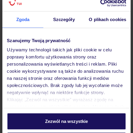
Hotel
Zgoda
Szczegóły
O plikach cookies
Opinie
Szanujemy Twoją prywatność
Używamy technologii takich jak pliki cookie w celu
poprawy komfortu użytkowania strony oraz
Pokoje
personalizowania wyświetlanych treści i reklam. Pliki
cookie wykorzystywane są także do analizowania ruchu
na naszej stronie oraz oferowania funkcji mediów
Wyżywienie
społecznościowych. Brak zgody lub jej wycofanie może
negatywnie wpłynąć na niektóre funkcje strony.
Klikając „Zezwól na wszystkie” wyrażasz zgodę na
Atrakcje
umieszczenie wszystkich plików cookie. Możesz jednak
personalizować swój wybór wchodząc w zakładkę
„Szczegóły”
Zezwól na wszystkie
Ważne informacje
Szczegółowe informacje o plikach cookie znajdziesz