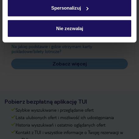
w
polityce plików cookies
oraz
polityce prywatności
.
Spersonalizuj
Często zadawane pytania
Nie zezwalaj
Jak zmienić uczestników/osobę zgłaszającą?
Czy w Hotelu będzie przedstawiciel TUI?
Na jakiej podstawie i gdzie otrzymam karty
pokładowe/bilety lotnicze?
Zobacz więcej
Pobierz bezpłatną aplikację TUI
Szybkie wyszukiwanie i przeglądanie ofert
Lista ulubionych ofert i możliwość ich udostępniania
Historia wyszukiwań i ostatnio oglądanych ofert
Kontakt z TUI i wszystkie informacje o Twojej rezerwacji w