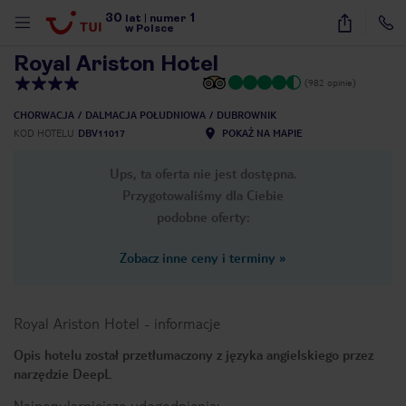
30
1
1
/
41
lat
|
numer
w Polsce
Royal Ariston Hotel
(982 opinie)
CHORWACJA
DALMACJA POŁUDNIOWA
DUBROWNIK
KOD HOTELU
DBV11017
POKAŻ NA MAPIE
Ups, ta oferta nie jest dostępna.
Przygotowaliśmy dla Ciebie
podobne oferty:
Zobacz inne ceny i terminy
»
Royal Ariston Hotel
-
informacje
Opis hotelu został przetłumaczony z języka angielskiego przez
narzędzie DeepL
nute
Najpopularniejsze udogodnienia: