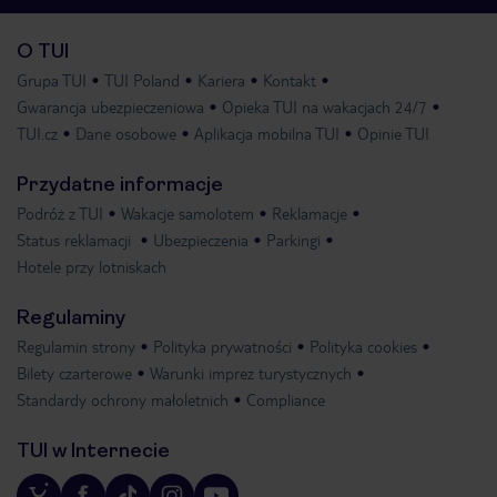
O TUI
Grupa TUI
TUI Poland
Kariera
Kontakt
Gwarancja ubezpieczeniowa
Opieka TUI na wakacjach 24/7
TUI.cz
Dane osobowe
Aplikacja mobilna TUI
Opinie TUI
Przydatne informacje
Podróż z TUI
Wakacje samolotem
Reklamacje
Status reklamacji
Ubezpieczenia
Parkingi
Hotele przy lotniskach
Regulaminy
Regulamin strony
Polityka prywatności
Polityka cookies
Bilety czarterowe
Warunki imprez turystycznych
Standardy ochrony małoletnich
Compliance
TUI w Internecie