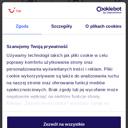
Lider niskich cen
Największe biuro
30 lat w P
podróży w Polsce
Zgoda
Szczegóły
O plikach cookies
Szanujemy Twoją prywatność
Hotel
Używamy technologii takich jak pliki cookie w celu
poprawy komfortu użytkowania strony oraz
personalizowania wyświetlanych treści i reklam. Pliki
Pokoje
cookie wykorzystywane są także do analizowania ruchu
na naszej stronie oraz oferowania funkcji mediów
społecznościowych. Brak zgody lub jej wycofanie może
Wyżywienie
negatywnie wpłynąć na niektóre funkcje strony.
Klikając „Zezwól na wszystkie” wyrażasz zgodę na
umieszczenie wszystkich plików cookie. Możesz jednak
Atrakcje
personalizować swój wybór wchodząc w zakładkę
„Szczegóły”
Zezwól na wszystkie