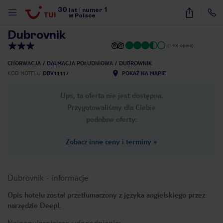
30
1
1
/
20
lat
|
numer
w Polsce
Dubrovnik
(198 opinii)
CHORWACJA
DALMACJA POŁUDNIOWA
DUBROWNIK
KOD HOTELU
DBV11117
POKAŻ NA MAPIE
Ups, ta oferta nie jest dostępna.
Przygotowaliśmy dla Ciebie
podobne oferty:
Zobacz inne ceny i terminy
»
Dubrovnik
-
informacje
Opis hotelu został przetłumaczony z języka angielskiego przez
narzędzie DeepL
nute
Najpopularniejsze udogodnienia: