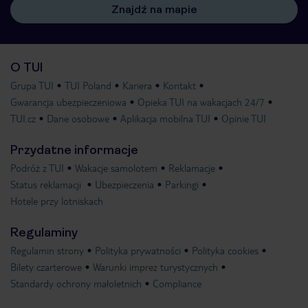
Znajdź na mapie
O TUI
Grupa TUI
TUI Poland
Kariera
Kontakt
Gwarancja ubezpieczeniowa
Opieka TUI na wakacjach 24/7
TUI.cz
Dane osobowe
Aplikacja mobilna TUI
Opinie TUI
Przydatne informacje
Podróż z TUI
Wakacje samolotem
Reklamacje
Status reklamacji
Ubezpieczenia
Parkingi
Hotele przy lotniskach
Regulaminy
Regulamin strony
Polityka prywatności
Polityka cookies
Bilety czarterowe
Warunki imprez turystycznych
Standardy ochrony małoletnich
Compliance