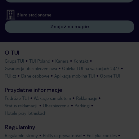
Biura stacjonarne
Znajdź na mapie
O TUI
Grupa TUI
TUI Poland
Kariera
Kontakt
Gwarancja ubezpieczeniowa
Opieka TUI na wakacjach 24/7
TUI.cz
Dane osobowe
Aplikacja mobilna TUI
Opinie TUI
Przydatne informacje
Podróż z TUI
Wakacje samolotem
Reklamacje
Status reklamacji
Ubezpieczenia
Parkingi
Hotele przy lotniskach
Regulaminy
Regulamin strony
Polityka prywatności
Polityka cookies