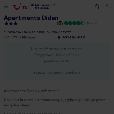
30
1
1
/
40
lat
|
numer
w Polsce
Apartments Didan
(78 opinii)
CHORWACJA
DALMACJA POŁUDNIOWA
CAVTAT
KOD HOTELU
DBV10005
POKAŻ NA MAPIE
Ups, ta oferta nie jest dostępna.
Przygotowaliśmy dla Ciebie
podobne oferty:
Zobacz inne ceny i terminy
»
Apartments Didan
-
informacje
Opis hotelu został przetłumaczony z języka angielskiego przez
narzędzie DeepL
nute
Najpopularniejsze udogodnienia: