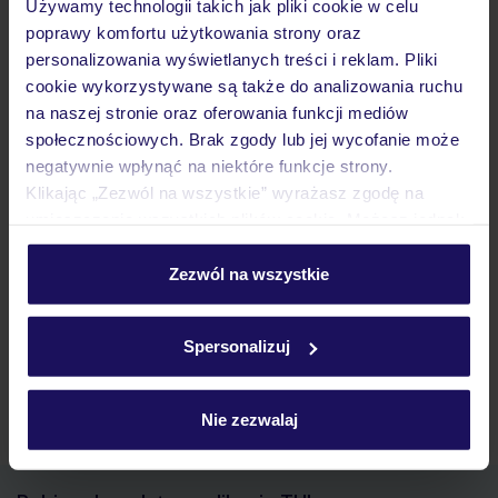
Używamy technologii takich jak pliki cookie w celu
Atrakcje
poprawy komfortu użytkowania strony oraz
personalizowania wyświetlanych treści i reklam. Pliki
cookie wykorzystywane są także do analizowania ruchu
Ważne informacje
na naszej stronie oraz oferowania funkcji mediów
społecznościowych. Brak zgody lub jej wycofanie może
negatywnie wpłynąć na niektóre funkcje strony.
Klikając „Zezwól na wszystkie” wyrażasz zgodę na
Często zadawane pytania
umieszczenie wszystkich plików cookie. Możesz jednak
personalizować swój wybór wchodząc w zakładkę
Jak zmienić uczestników/osobę zgłaszającą?
„Szczegóły”
Zezwól na wszystkie
Czy w Hotelu będzie przedstawiciel TUI?
Szczegółowe informacje o plikach cookie znajdziesz
Na jakiej podstawie i gdzie otrzymam karty
pokładowe/bilety lotnicze?
w
polityce plików cookies
oraz
polityce prywatności
.
Spersonalizuj
Zobacz więcej
Nie zezwalaj