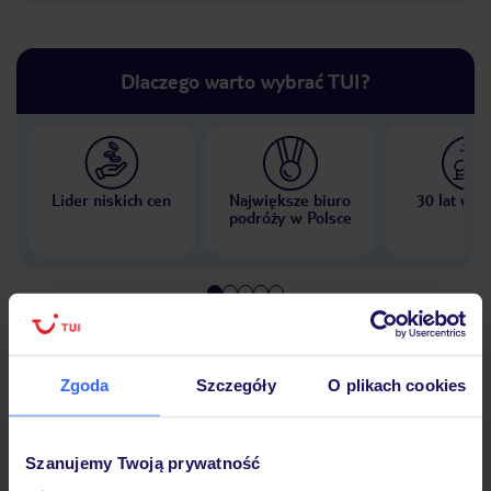
Dlaczego warto wybrać TUI?
Lider niskich cen
Największe biuro
30 lat w P
podróży w Polsce
Hotel
Zgoda
Szczegóły
O plikach cookies
Pokoje
Szanujemy Twoją prywatność