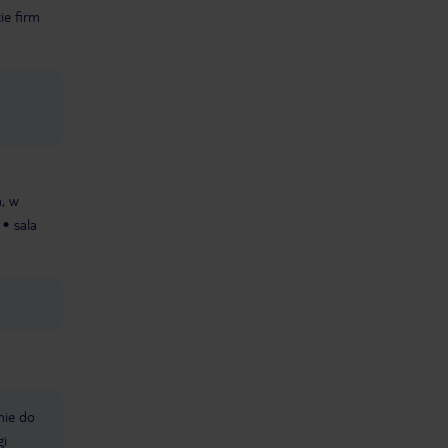
ie firm
, w
sala
nie do
gi