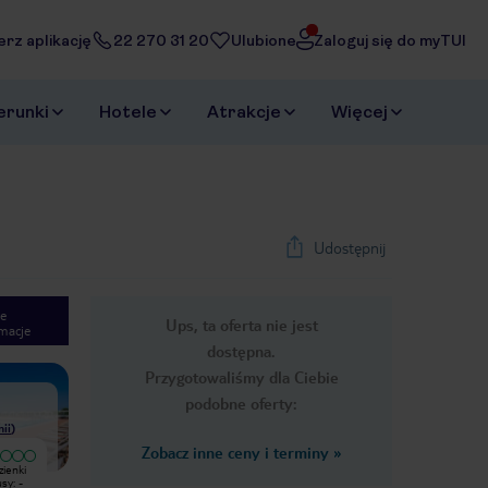
erz aplikację
22 270 31 20
Ulubione
Zaloguj się do myTUI
erunki
Hotele
Atrakcje
Więcej
Udostępnij
e
Ups, ta oferta nie jest
macje
1
/
41
dostępna.
Next slide
Przygotowaliśmy dla Ciebie
podobne oferty:
nii
)
Zobacz inne ceny i terminy
»
zienki
Otoczenie przepiękne zadbane i cała
Wybraliśmy Zaton Holiday Resort na
y: -
reszta super lecz jedzenie na 3 za
wakacje z dziećmi głównie ze względu