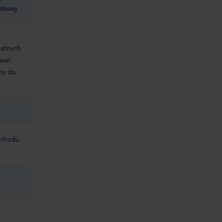
elowej
datnych
ować
śmy do
mochodu