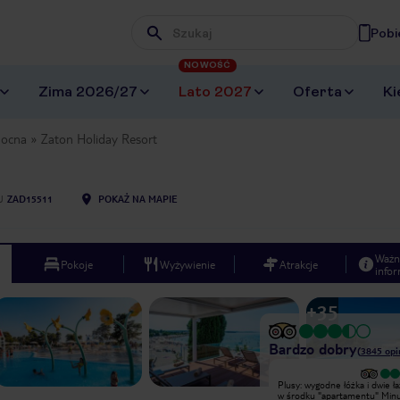
Pobi
Wpisz frazę, której szukasz
NOWOŚĆ
Zima 2026/27
Lato 2027
Oferta
Ki
nocna
Zaton Holiday Resort
U
ZAD15511
POKAŻ NA MAPIE
Ważn
Pokoje
Wyżywienie
Atrakcje
infor
+
35
Bardzo dobry
(
3845
opi
Wyjątkowy
Plusy: wygodne łóżka i dwie ła
Jestem bardzo zadowolony z pobytu
w środku "apartamentu" Minus
w ośrodku, niczego mi nie brakowało