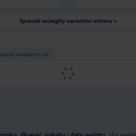
Sprawdź szczegóły wariantów ochrony
»
LENDARZ NAJNIŻSZYCH CEN
tnisko
,
długość pobytu
i
datę wylotu
, aby wyświe