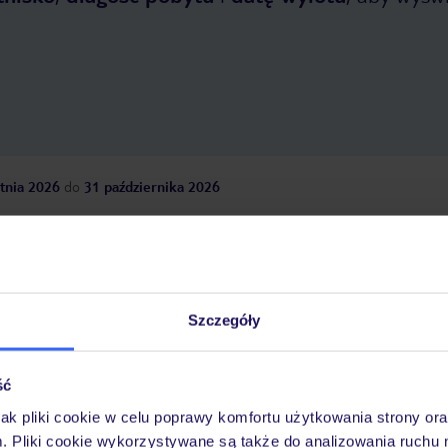
tnia 2026
do
31 października 2026
Dlaczego warto wybrać TUI?
Szczegóły
óży
Tylko u nas opieka na
10
30 lat w Polsce
wakacjach 24/7
ść
jak pliki cookie w celu poprawy komfortu użytkowania strony or
m. Pliki cookie wykorzystywane są także do analizowania ruchu 