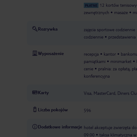
12 kortów tenisowy
PŁATNE
zewnętrznych
masaże
mi
Rozrywka
zajęcia sportowe codziennie
codziennie
przedstawienia
Wyposażenie
recepcja
kantor
bankoma
pamiątkami
minimarket
cenie
pralnia: za opłatą, p
konferencyjna
Karty
Visa, MasterCard, Diners Cl
Liczba pokojów
596
Dodatkowe informacje
hotel akceptuje zwierzęta d
09:00
taksa klimatyczna w