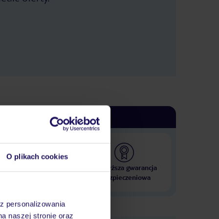
na basen maja leżaki w cenie a goście
hotelowi nie. Z drugiej strony
przynajmniej nie ma problemu z
dostępnością leżaków ale leżaki
powinny być w cenie basenu i to jest
główny mankament ośrodka.
Kolejnym minusem jest
bezpieczeństwo na basenach.
Ratownicy są obecni, ale sprawiają
wrażenie biernych. Dzieci skaczą do
wody na główkę w miejscach o
głębokości około 140 cm, często tuż
przy schodach, a nikt nie reaguje.
Jeden z ratowników przez większość
czasu patrzył w telefon. Oczywiście
odpowiedzialność za dzieci spoczywa
przede wszystkim na rodzicach, ale od
O plikach cookies
ratowników oczekiwałbym
przynajmniej reagowania na
 000 hoteli w ponad 50
Najwyższa gwarancja
ewidentnie niebezpieczne
krajach
ubezpieczeniowa
zachowania. Moja rada: jeśli nie
podróżujecie z dziećmi, raczej nie
wybierajcie tego resortu. To miejsce
az personalizowania
stworzone przede wszystkim dla
na naszej stronie oraz