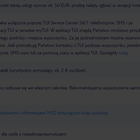
oszt takiej usługi wynosi ok. 50 EUR, prośbę należy zgłosić w recepcji hot
a wyłącznie poprzez TUI Service Center 24/7: telefonicznie, SMS i za
acji TUI w serwisie myTUI. W aplikacji TUI znajdą Państwo mnóstwo przy
biegu podróży i miejsca wypoczynku. Za jej pośrednictwem można rezerw
wne. Jeśli potrzebują Państwo kontaktu z TUI podczas wypoczynku, jeste
icznie, SMS-owo lub za pomocą czatu w aplikacji TUI. Szczegóły
tutaj
.
tek turystyczny wynoszący ok. 2 € os./dzień.
otnisko odbywa się we własnym zakresie. Rekomendujemy wypożyczenie sa
jazdowymi i informacjami MSZ dotyczącymi kraju podróży
.
y dla osób z niepełnosprawnościami