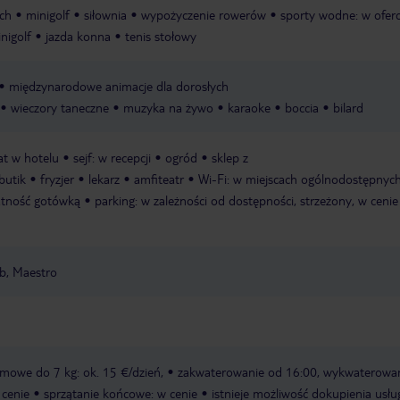
ch
minigolf
siłownia
wypożyczenie rowerów
sporty wodne: w oferc
nigolf
jazda konna
tenis stołowy
międzynarodowe animacje dla dorosłych
wieczory taneczne
muzyka na żywo
karaoke
boccia
bilard
t w hotelu
sejf: w recepcji
ogród
sklep z
butik
fryzjer
lekarz
amfiteatr
Wi-Fi: w miejscach ogólnodostępnych
łatność gotówką
parking: w zależności od dostępności, strzeżony, w cenie
ub, Maestro
omowe do 7 kg: ok. 15 €/dzień,
zakwaterowanie od 16:00, wykwaterowa
 cenie
sprzątanie końcowe: w cenie
istnieje możliwość dokupienia usłu