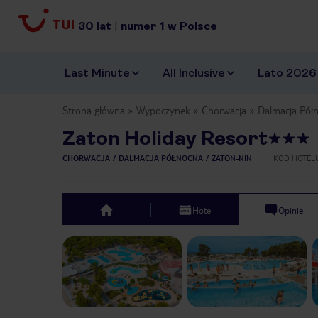
30
lat
|
numer
1
w Polsce
Last Minute
All Inclusive
Lato 2026
Strona główna
Wypoczynek
Chorwacja
Dalmacja Pół
Zaton Holiday Resort
CHORWACJA
DALMACJA PÓŁNOCNA
ZATON-NIN
KOD HOTEL
Hotel
Opinie
top
Previous slide