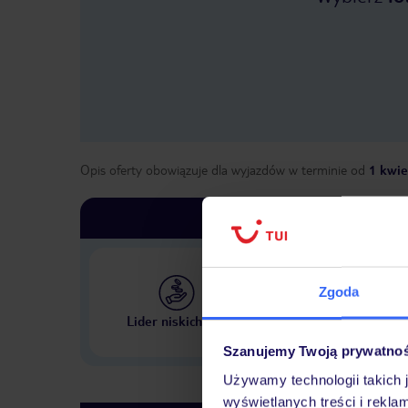
Opis oferty obowiązuje dla wyjazdów w terminie
od
1 kwie
Zgoda
Największe biuro podr
Lider niskich cen
w Polsce
Szanujemy Twoją prywatno
Używamy technologii takich 
wyświetlanych treści i rekla