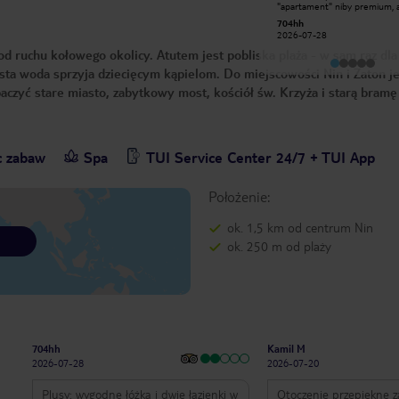
"apartament" niby premium, 
i w mojej ocenie najlepszy kemping w
śmierdziało starą toaletą jak
Chorwacji. Na pewno będę tu
704hh
bat600
wchodziło się do środka, -
wracał...
2026-07-28
2025-09-19
wyposażenie sprzed 30 lat, m
drzwi poobijane, brak jakichko
od ruchu kołowego okolicy. Atutem jest pobliska plaża - w sam raz dla 
siatek w oknach, więc nie mo
wywietrzyć tej stęchlizny, - kuchnia w
zysta woda sprzyja dziecięcym kąpielom. Do miejscowości Nin i Zaton je
której raczej nie da się nic u
aczyć stare miasto, zabytkowy most, kościół św. Krzyża i starą bramę
sztućce powyliczane po jedn
każdą osobę, tak samo talerze
miski, - w apartamencie zero
sprzątania przez cały 7 dniow
brak wymiany ręczników ani po
do sprzątania była szczotka z 
c zabaw
Spa
TUI Service Center 24/7 + TUI App
jak w latach 80 i mop, - baseny, gdzie
nie dało się nigdzie usiąść, w
basenach dla dzieci zimna, - j
na stołówce zjadliwe. I to kosztowało
Położenie:
prawie 17 000 dla rodziny 2+2
chyba nigdy tak nie żałowaliś
wydanej kasy na wakacje i racz
ok. 1,5 km od centrum Nin
nigdy nie wrócimy, nikomu ni
polecimy tego resortu.
ok. 250 m od plaży
704hh
Kamil M
2026-07-28
2026-07-20
Plusy: wygodne łóżka i dwie łazienki w
Otoczenie przepiękne z