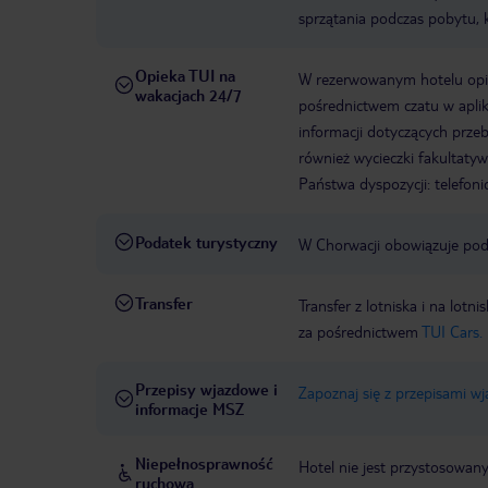
sprzątania podczas pobytu, k
Opieka TUI na
W rezerwowanym hotelu opiek
wakacjach 24/7
pośrednictwem czatu w aplik
informacji dotyczących prze
również wycieczki fakultaty
Państwa dyspozycji: telefon
Podatek turystyczny
W Chorwacji obowiązuje poda
Transfer
Transfer z lotniska i na l
za pośrednictwem
TUI Cars.
Przepisy wjazdowe i
Zapoznaj się z przepisami w
informacje MSZ
Niepełnosprawność
Hotel nie jest przystosowan
ruchowa