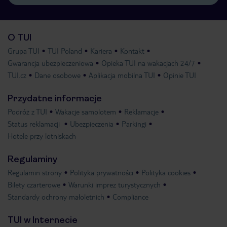
O TUI
Grupa TUI
TUI Poland
Kariera
Kontakt
Gwarancja ubezpieczeniowa
Opieka TUI na wakacjach 24/7
TUI.cz
Dane osobowe
Aplikacja mobilna TUI
Opinie TUI
Przydatne informacje
Podróż z TUI
Wakacje samolotem
Reklamacje
Status reklamacji
Ubezpieczenia
Parkingi
Hotele przy lotniskach
Regulaminy
Regulamin strony
Polityka prywatności
Polityka cookies
Bilety czarterowe
Warunki imprez turystycznych
Standardy ochrony małoletnich
Compliance
TUI w Internecie