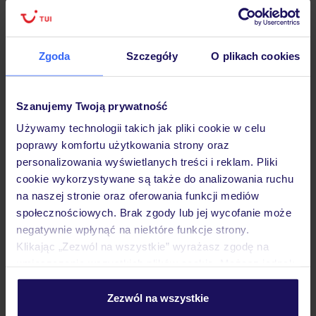
Zgoda
Szczegóły
O plikach cookies
Hotel
Szanujemy Twoją prywatność
Opinie
Używamy technologii takich jak pliki cookie w celu
poprawy komfortu użytkowania strony oraz
personalizowania wyświetlanych treści i reklam. Pliki
Pokoje
cookie wykorzystywane są także do analizowania ruchu
na naszej stronie oraz oferowania funkcji mediów
społecznościowych. Brak zgody lub jej wycofanie może
Wyżywienie
negatywnie wpłynąć na niektóre funkcje strony.
Klikając „Zezwól na wszystkie” wyrażasz zgodę na
umieszczenie wszystkich plików cookie. Możesz jednak
Atrakcje
personalizować swój wybór wchodząc w zakładkę
„Szczegóły”
Zezwól na wszystkie
Szczegółowe informacje o plikach cookie znajdziesz