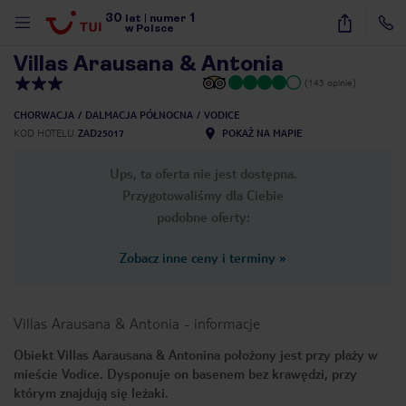
30
1
1
/
29
lat
|
numer
w Polsce
Villas Arausana & Antonia
(143 opinie)
CHORWACJA
DALMACJA PÓŁNOCNA
VODICE
KOD HOTELU
ZAD25017
POKAŻ NA MAPIE
Ups, ta oferta nie jest dostępna.
Przygotowaliśmy dla Ciebie
podobne oferty:
Zobacz inne ceny i terminy
»
Villas Arausana & Antonia
-
informacje
Obiekt Villas Aarausana & Antonina położony jest przy plaży w
mieście Vodice. Dysponuje on basenem bez krawędzi, przy
nute
którym znajdują się leżaki.