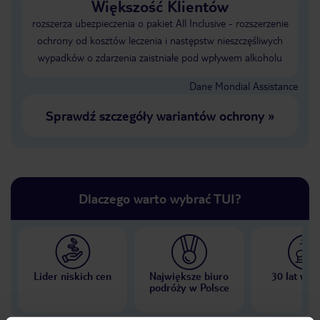
Większość Klientów
rozszerza ubezpieczenia o pakiet All Inclusive - rozszerzenie
ochrony od kosztów leczenia i następstw nieszczęśliwych
wypadków o zdarzenia zaistniałe pod wpływem alkoholu
Dane Mondial Assistance
Sprawdź szczegóły wariantów ochrony
»
Dlaczego warto wybrać TUI?
Lider niskich cen
Największe biuro
30 lat w P
podróży w Polsce