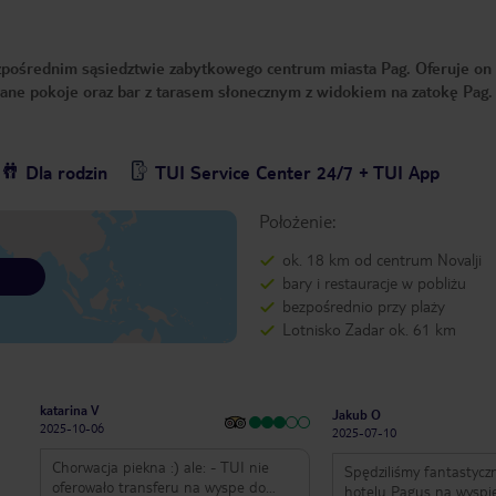
ezpośrednim sąsiedztwie zabytkowego centrum miasta Pag. Oferuje on 
wane pokoje oraz bar z tarasem słonecznym z widokiem na zatokę Pag.
Dla rodzin
TUI Service Center 24/7 + TUI App
Położenie:
ok. 18 km od centrum Novalji
bary i restauracje w pobliżu
bezpośrednio przy plaży
Lotnisko Zadar ok. 61 km
katarina V
Jakub O
2025-10-06
2025-07-10
Chorwacja piekna :) ale: - TUI nie
Spędziliśmy fantastycz
oferowało transferu na wyspe do
hotelu Pagus na wyspi