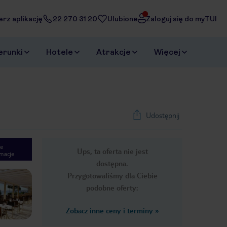
erz aplikację
22 270 31 20
Ulubione
Zaloguj się do myTUI
erunki
Hotele
Atrakcje
Więcej
Udostępnij
e
Ups, ta oferta nie jest
macje
1
/
18
dostępna.
Next slide
Przygotowaliśmy dla Ciebie
podobne oferty:
Zobacz inne ceny i terminy
»