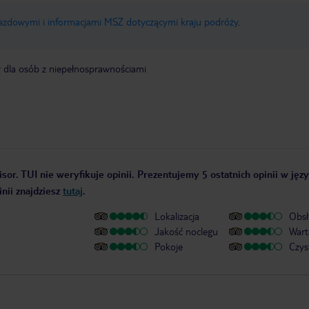
jazdowymi i informacjami MSZ dotyczącymi kraju podróży
.
y dla osób z niepełnosprawnościami
sor. TUI nie weryfikuje opinii. Prezentujemy 5 ostatnich opinii w jęz
nii znajdziesz
tutaj
.
Lokalizacja
Obsł
Jakość noclegu
Wart
Pokoje
Czys