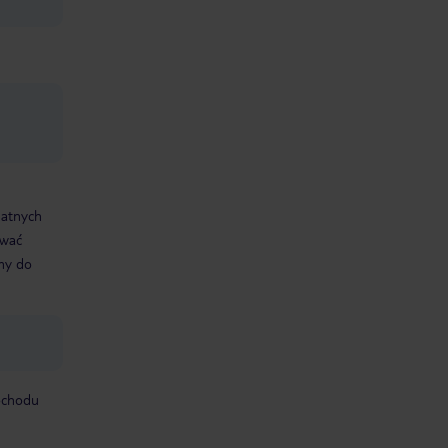
datnych
ować
śmy do
mochodu