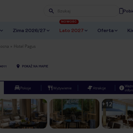
Pobi
Wpisz frazę, której szukasz
NOWOŚĆ
Zima 2026/27
Lato 2027
Oferta
Ki
nocna
Hotel Pagus
4011
POKAŻ NA MAPIE
Ważn
Pokoje
Wyżywienie
Atrakcje
infor
+
12