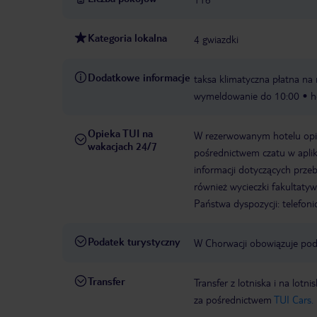
Kategoria lokalna
4 gwiazdki
Dodatkowe informacje
taksa klimatyczna płatna na 
wymeldowanie do 10:00
h
Opieka TUI na
W rezerwowanym hotelu opiek
wakacjach 24/7
pośrednictwem czatu w aplik
informacji dotyczących prze
również wycieczki fakultaty
Państwa dyspozycji: telefon
Podatek turystyczny
W Chorwacji obowiązuje poda
Transfer
Transfer z lotniska i na l
za pośrednictwem
TUI Cars.