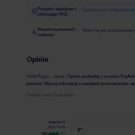
Przepisy wjazdowe i
Zapoznaj się z przepisami w
informacje MSZ
Niepełnosprawność
Hotel nie jest przystosowan
ruchowa
Opinie
Hotel Pagus
-
opinie
|
Opinie pochodzą z serwisu TripAdvi
polskim. Więcej informacji o zasadach prezentowania opi
Średnia ocena TripAdvisor:
katarina V
2025-10-06
3*