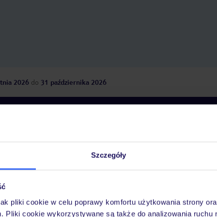
wewnętrzny i zewnętrzny
spa, strefa wellness. W
zadbane i dostępne dla
rozsądnych godzinach.
minusem jaki zaobserw
brak darmowych paraso
leżaków na plaży. Szczególne słowa
uznania kierujemy do 
Frania, który z ogromn
tnia 2026
do
31 października 2026
zaangażowaniem prowad
dla dzieci. Nasz syn by
każdego dnia z radością
Dlaczego warto wybrać TUI?
w zajęciach. Franio mia
wyobraźnię, energię i ś
z dziećmi. Organizował 
tańce i kreatywne aktyw
sprawiały dzieciom mnó
Szczegóły
Nigdy wcześniej nie mie
óży
Tylko u nas opieka na
10
30 lat w Polsce
dobrego animatora. Wieczorami
wakacjach 24/7
organizowane były równ
i wieczory tematyczne.
ść
drobna sugestia, jaką 
ograniczenie liczby wie
jak pliki cookie w celu poprawy komfortu użytkowania strony or
filmów dla dzieci – na
m. Pliki cookie wykorzystywane są także do analizowania ruchu 
Ważn