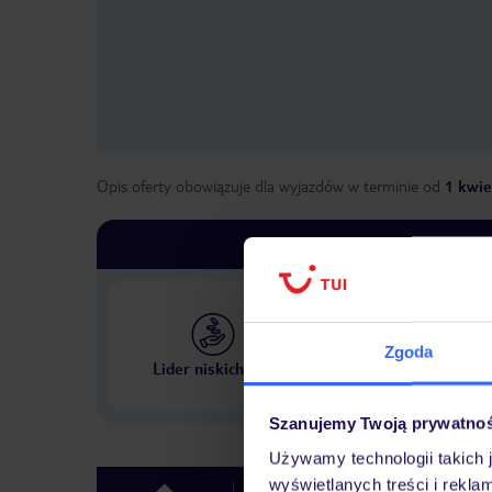
Opis oferty obowiązuje dla wyjazdów w terminie
od
1 kwie
Zgoda
Największe biuro podr
Lider niskich cen
w Polsce
Szanujemy Twoją prywatno
Używamy technologii takich 
wyświetlanych treści i rekla