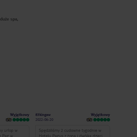
duże spa,
Wyjątkowy
Wyjątkowy
83kingaw
2022-06-20
ny urlop w
Spędziliśmy 2 cudowne tygodnie w
e Pag w
Hotelu Pagus z żoną i dwójką dzieci.