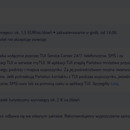
miejscu: ok. 1,5 EUR/os./dzień
zakwaterowanie w godz. od 14:00,
otel nie akceptuje zwierząt
a wyłącznie poprzez TUI Service Center 24/7: telefonicznie, SMS i za
acji TUI w serwisie myTUI. W aplikacji TUI znajdą Państwo mnóstwo przy
biegu podróży i miejsca wypoczynku. Za jej pośrednictwem można rezerw
wne. Jeśli potrzebują Państwo kontaktu z TUI podczas wypoczynku, jeste
icznie, SMS-owo lub za pomocą czatu w aplikacji TUI. Szczegóły
tutaj
.
tek turystyczny wynoszący ok. 2 € os./dzień.
otnisko odbywa się we własnym zakresie. Rekomendujemy wypożyczenie sa