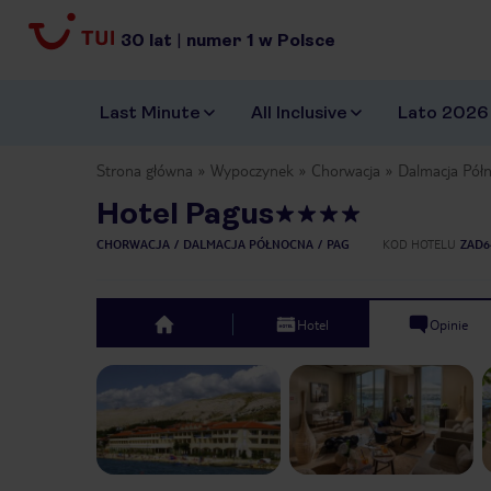
30
lat
|
numer
1
w Polsce
Last Minute
All Inclusive
Lato 2026
Strona główna
Wypoczynek
Chorwacja
Dalmacja Pół
Hotel Pagus
CHORWACJA
DALMACJA PÓŁNOCNA
PAG
KOD HOTELU
ZAD6
Hotel
Opinie
top
Previous slide