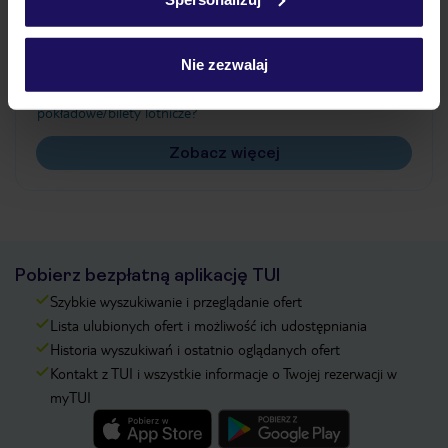
Często zadawane pytania
Jak zmienić uczestników/osobę zgłaszającą?
Nie zezwalaj
Czy w Hotelu będzie przedstawiciel TUI?
Na jakiej podstawie i gdzie otrzymam karty
pokładowe/bilety lotnicze?
Zobacz więcej
Pobierz bezpłatną aplikację TUI
Szybkie wyszukiwanie i przeglądanie ofert
Lista ulubionych ofert i możliwość ich udostępniania
Historia wyszukiwań i ostatnio oglądanych ofert
Kontakt z TUI i wszystkie informacje o Twojej rezerwacji w
myTUI