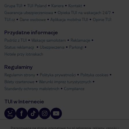
Grupa TUI
TUI Poland
Kariera
Kontakt
Gwarancja ubezpieczeniowa
Opieka TUI na wakacjach 24/7
TUI.cz
Dane osobowe
Aplikacja mobilna TUI
Opinie TUI
Przydatne informacje
Podróż z TUI
Wakacje samolotem
Reklamacje
Status reklamacji
Ubezpieczenia
Parkingi
Hotele przy lotniskach
Regulaminy
Regulamin strony
Polityka prywatności
Polityka cookies
Bilety czarterowe
Warunki imprez turystycznych
Standardy ochrony małoletnich
Compliance
TUI w Internecie
Prezentowane na stronie internetowej tui.pl ogłoszenia, reklamy, cenniki i