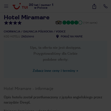
30
1
1
/
14
lat
|
numer
w Polsce
Hotel Miramare
(104 opinie)
CHORWACJA
DALMACJA PÓŁNOCNA
VODICE
KOD HOTELU
ZAD25010
POKAŻ NA MAPIE
Ups, ta oferta nie jest dostępna.
Przygotowaliśmy dla Ciebie
podobne oferty:
Zobacz inne ceny i terminy
»
Hotel Miramare
-
informacje
Opis hotelu został przetłumaczony z języka angielskiego przez
narzędzie DeepL
nute
Najpopularniejsze udogodnienia: