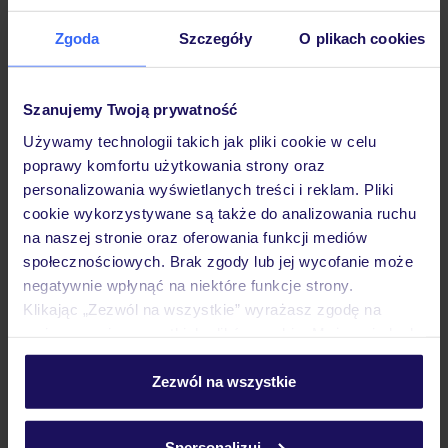
Zgoda
Szczegóły
O plikach cookies
Hotel
Szanujemy Twoją prywatność
Używamy technologii takich jak pliki cookie w celu
Pokoje
poprawy komfortu użytkowania strony oraz
personalizowania wyświetlanych treści i reklam. Pliki
cookie wykorzystywane są także do analizowania ruchu
Wyżywienie
na naszej stronie oraz oferowania funkcji mediów
społecznościowych. Brak zgody lub jej wycofanie może
negatywnie wpłynąć na niektóre funkcje strony.
Atrakcje
Klikając „Zezwól na wszystkie” wyrażasz zgodę na
umieszczenie wszystkich plików cookie. Możesz jednak
personalizować swój wybór wchodząc w zakładkę
Ważne informacje
„Szczegóły”
Zezwól na wszystkie
Szczegółowe informacje o plikach cookie znajdziesz
w
polityce plików cookies
oraz
polityce prywatności
.
Spersonalizuj