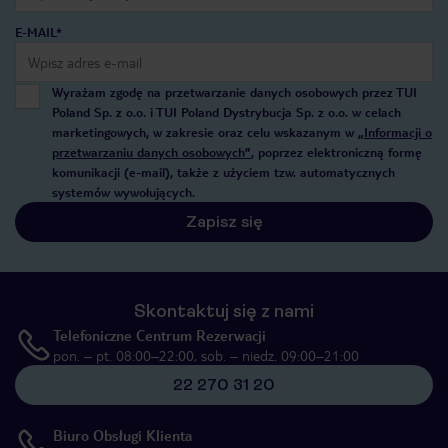
E-MAIL*
Wyrażam zgodę na przetwarzanie danych osobowych przez TUI
Poland Sp. z o.o. i TUI Poland Dystrybucja Sp. z o.o. w celach
marketingowych, w zakresie oraz celu wskazanym w
„Informacji o
przetwarzaniu danych osobowych”
, poprzez elektroniczną formę
komunikacji (e-mail), także z użyciem tzw. automatycznych
systemów wywołujących.
Zapisz się
Skontaktuj się z nami
Telefoniczne Centrum Rezerwacji
pon. – pt. 08:00–22:00, sob. – niedz. 09:00–21:00
22 270 31 20
Biuro Obsługi Klienta