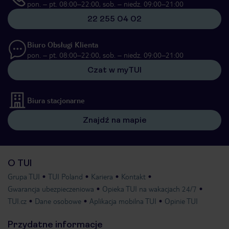
pon. – pt. 08:00–22:00, sob. – niedz. 09:00–21:00
22 255 04 02
Biuro Obsługi Klienta
pon. – pt. 08:00–22:00, sob. – niedz. 09:00–21:00
Czat w myTUI
Biura stacjonarne
Znajdź na mapie
O TUI
Grupa TUI
TUI Poland
Kariera
Kontakt
Gwarancja ubezpieczeniowa
Opieka TUI na wakacjach 24/7
TUI.cz
Dane osobowe
Aplikacja mobilna TUI
Opinie TUI
Przydatne informacje