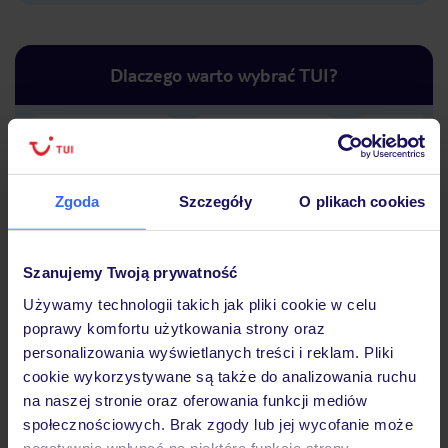
Dlaczego warto wybrać TUI?
Lider niskich cen
Największe biuro
30 lat w P
podróży w Polsce
Zgoda
Szczegóły
O plikach cookies
Szanujemy Twoją prywatność
Używamy technologii takich jak pliki cookie w celu
Hotel
poprawy komfortu użytkowania strony oraz
personalizowania wyświetlanych treści i reklam. Pliki
cookie wykorzystywane są także do analizowania ruchu
na naszej stronie oraz oferowania funkcji mediów
Opinie
społecznościowych. Brak zgody lub jej wycofanie może
negatywnie wpłynąć na niektóre funkcje strony.