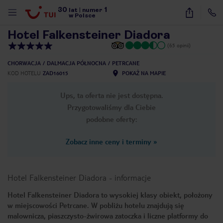
30
1
1
/
27
lat
|
numer
w Polsce
Hotel Falkensteiner Diadora
(65 opinii)
CHORWACJA
DALMACJA PÓŁNOCNA
PETRCANE
KOD HOTELU
ZAD16015
POKAŻ NA MAPIE
Ups, ta oferta nie jest dostępna.
Przygotowaliśmy dla Ciebie
podobne oferty:
Zobacz inne ceny i terminy
»
Hotel Falkensteiner Diadora
-
informacje
Hotel Falkensteiner Diadora to wysokiej klasy obiekt, położony
w miejscowości Petrcane. W pobliżu hotelu znajdują się
nute
malownicza, piaszczysto-żwirowa zatoczka i liczne platformy do