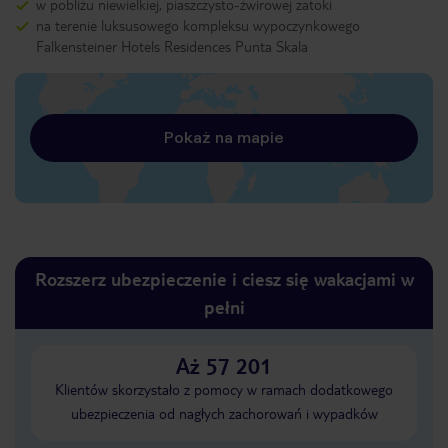
w pobliżu niewielkiej, piaszczysto-żwirowej zatoki
na terenie luksusowego kompleksu wypoczynkowego
Falkensteiner Hotels Residences Punta Skala
Pokaż na mapie
Rozszerz ubezpieczenie i ciesz się wakacjami w
pełni
Aż 57 201
Klientów skorzystało z pomocy w ramach dodatkowego
ubezpieczenia od nagłych zachorowań i wypadków