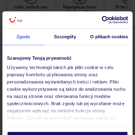
Lider niskich cen
Największe biuro
30 lat w P
podróży w Polsce
Zgoda
Szczegóły
O plikach cookies
Hotel
Szanujemy Twoją prywatność
Używamy technologii takich jak pliki cookie w celu
Opinie
poprawy komfortu użytkowania strony oraz
personalizowania wyświetlanych treści i reklam. Pliki
cookie wykorzystywane są także do analizowania ruchu
Pokoje
na naszej stronie oraz oferowania funkcji mediów
społecznościowych. Brak zgody lub jej wycofanie może
negatywnie wpłynąć na niektóre funkcje strony.
Wyżywienie
Klikając „Zezwól na wszystkie” wyrażasz zgodę na
umieszczenie wszystkich plików cookie. Możesz jednak
personalizować swój wybór wchodząc w zakładkę