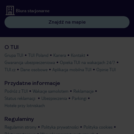
Biura stacjonarne
Znajdź na mapie
O TUI
Grupa TUI
TUI Poland
Kariera
Kontakt
Gwarancja ubezpieczeniowa
Opieka TUI na wakacjach 24/7
TUI.cz
Dane osobowe
Aplikacja mobilna TUI
Opinie TUI
Przydatne informacje
Podróż z TUI
Wakacje samolotem
Reklamacje
Status reklamacji
Ubezpieczenia
Parkingi
Hotele przy lotniskach
Regulaminy
Regulamin strony
Polityka prywatności
Polityka cookies