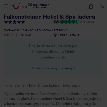
30
1
1
/
33
lat
|
numer
w Polsce
Falkensteiner Hotel & Spa Iadera
(973 opinie)
CHORWACJA
DALMACJA PÓŁNOCNA
PETRCANE
KOD HOTELU
ZAD16001
POKAŻ NA MAPIE
Ups, ta oferta nie jest dostępna.
Przygotowaliśmy dla Ciebie
podobne oferty:
Zobacz inne ceny i terminy
»
Falkensteiner Hotel & Spa Iadera
-
informacje
Pięknie położony na końcu półwyspu Punta Skala i tylko 200
metrów od plaży, Falkensteiner Hotel & Spa Iadera znajduje się
nute
w bardzo relaksującym otoczeniu. Dla pełni relaksu, na gości