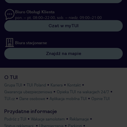
Biuro Obsługi Klienta
pon. – pt. 08:00–22:00, sob. – niedz. 09:00–21:00
Czat w myTUI
Biura stacjonarne
Znajdź na mapie
O TUI
Grupa TUI
TUI Poland
Kariera
Kontakt
Gwarancja ubezpieczeniowa
Opieka TUI na wakacjach 24/7
TUI.cz
Dane osobowe
Aplikacja mobilna TUI
Opinie TUI
Przydatne informacje
Podróż z TUI
Wakacje samolotem
Reklamacje
Status reklamacji
Ubezpieczenia
Parkingi