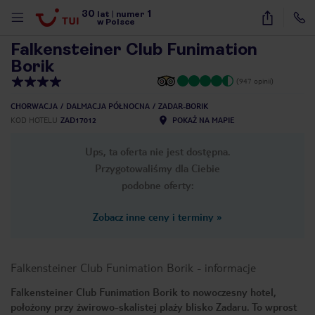
30
1
1
/
40
lat
|
numer
w Polsce
Falkensteiner Club Funimation
Borik
(947 opinii)
CHORWACJA
DALMACJA PÓŁNOCNA
ZADAR-BORIK
KOD HOTELU
ZAD17012
POKAŻ NA MAPIE
Ups, ta oferta nie jest dostępna.
Przygotowaliśmy dla Ciebie
podobne oferty:
Zobacz inne ceny i terminy
»
Falkensteiner Club Funimation Borik
-
informacje
Falkensteiner Club Funimation Borik to nowoczesny hotel,
nute
położony przy żwirowo-skalistej plaży blisko Zadaru. To wprost