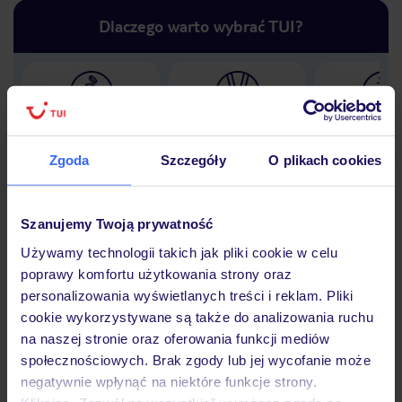
Dlaczego warto wybrać TUI?
Lider niskich cen
Największe biuro
30 lat w P
podróży w Polsce
Zgoda
Szczegóły
O plikach cookies
Szanujemy Twoją prywatność
Używamy technologii takich jak pliki cookie w celu
Hotel
poprawy komfortu użytkowania strony oraz
personalizowania wyświetlanych treści i reklam. Pliki
cookie wykorzystywane są także do analizowania ruchu
Opinie
na naszej stronie oraz oferowania funkcji mediów
społecznościowych. Brak zgody lub jej wycofanie może
negatywnie wpłynąć na niektóre funkcje strony.
Pokoje