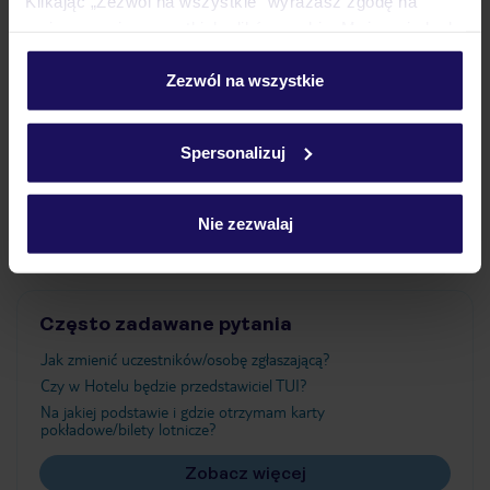
Klikając „Zezwól na wszystkie” wyrażasz zgodę na
umieszczenie wszystkich plików cookie. Możesz jednak
personalizować swój wybór wchodząc w zakładkę
Wyżywienie
„Szczegóły”
Zezwól na wszystkie
Szczegółowe informacje o plikach cookie znajdziesz
w
polityce plików cookies
oraz
polityce prywatności
.
Atrakcje
Spersonalizuj
Ważne informacje
Nie zezwalaj
Często zadawane pytania
Jak zmienić uczestników/osobę zgłaszającą?
Czy w Hotelu będzie przedstawiciel TUI?
Na jakiej podstawie i gdzie otrzymam karty
pokładowe/bilety lotnicze?
Zobacz więcej