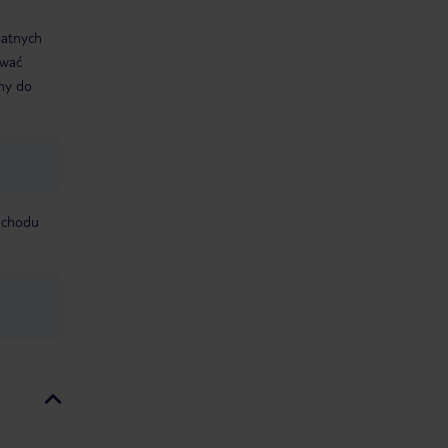
datnych
ować
śmy do
mochodu