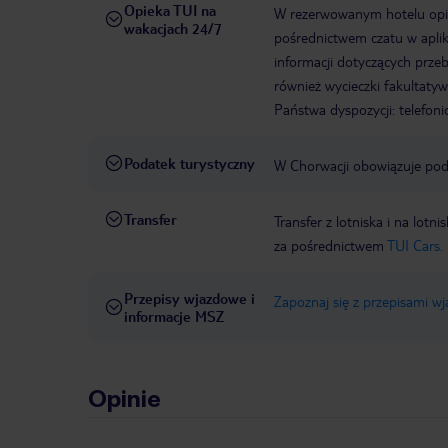
Opieka TUI na
W rezerwowanym hotelu opiek
wakacjach 24/7
pośrednictwem czatu w aplik
informacji dotyczących prze
również wycieczki fakultaty
Państwa dyspozycji: telefon
Podatek turystyczny
W Chorwacji obowiązuje poda
Transfer
Transfer z lotniska i na l
za pośrednictwem
TUI Cars.
Przepisy wjazdowe i
Zapoznaj się z przepisami w
informacje MSZ
Opinie