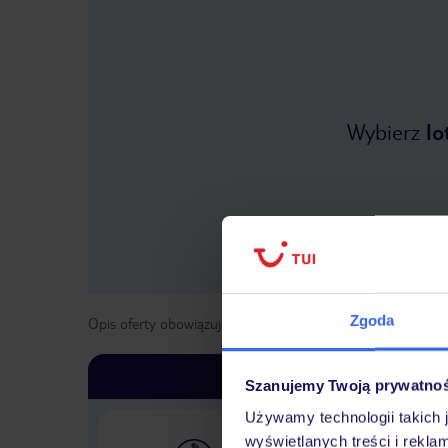
Wybierz
lo
Zgoda
Opis oferty obowiązuje dla wyjazdów w terminie
od
1 kwie
Szanujemy Twoją prywatno
Używamy technologii takich 
wyświetlanych treści i rekla