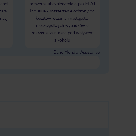
Lunchu
ienci
rozszerza ubezpieczenia o pakiet All
i późną obiado
ji w
Inclusive - rozszerzenie ochrony od
enie
nacji
kosztów leczenia i następstw
 restauracje.
y nieco za
nieszczęśliwych wypadków o
 też w
zdarzenia zaistniałe pod wpływem
ji (ceny w
alkoholu
ach poza
 30 - 40 %)
my gorąco.
Dane Mondial Assistance