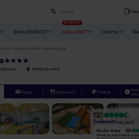
Pobi
Wpisz frazę, której szukasz
NOWOŚĆ
Zima 2026/27
Lato 2027
Oferta
Ki
nocna
Amadria Park Hotel Andrija
a
ZAD26011
POKAŻ NA MAPIE
Ważn
Pokoje
Wyżywienie
Atrakcje
infor
+
16
Znakomity
(
687
opinii
)
Wyjątkowy
Bardzo dobry
Hotel Andrija oraz cały kompleks
Pokoiki są maksymalnie kom
Solaris to miejsce zdecydowanie
do granic możliwości, 4 osob