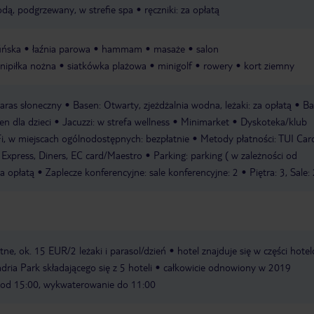
dą, podgrzewany, w strefie spa
ręczniki: za opłatą
ińska
łaźnia parowa
hammam
masaże
salon
nipiłka nożna
siatkówka plażowa
minigolf
rowery
kort ziemny
aras słoneczny
Basen: Otwarty, zjeżdżalnia wodna, leżaki: za opłatą
Ba
en dla dzieci
Jacuzzi: w strefa wellness
Minimarket
Dyskoteka/klub
i, w miejscach ogólnodostępnych: bezpłatnie
Metody płatności: TUI Car
Express, Diners, EC card/Maestro
Parking: parking ( w zależności od
za opłatą
Zaplecze konferencyjne: sale konferencyjne: 2
Piętra: 3, Sale:
atne, ok. 15 EUR/2 leżaki i parasol/dzień
hotel znajduje się w części hote
ia Park składającego się z 5 hoteli
całkowicie odnowiony w 2019
 od 15:00, wykwaterowanie do 11:00