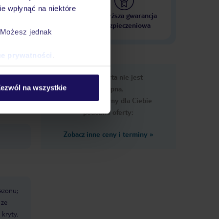
e wpłynąć na niektóre
 000 hoteli w ponad 50
Najwyższa gwarancja
krajach
ubezpieczeniowa
. Możesz jednak
ce prywatności
.
e
Ups, ta oferta nie jest
macje
ezwól na wszystkie
dostępna.
Przygotowaliśmy dla Ciebie
podobne oferty:
Zobacz inne ceny i terminy
»
ezonu;
 ze
 kryty,