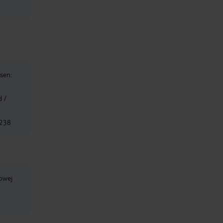
sen:
d /
 238
lowej