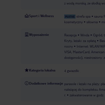
z wodą morską, ze słodką wo
Sport i Wellness
strefa spa
sauna f
PŁATNE
kosmetyczny
siłownia
mi
Wyposażenie
Recepcja
Winda
Ogród, t
Kryty, leżaki: za opłatą
Bas
nocny
Internet: WLAN/WiF
VISA, MasterCard, American 
dostępności), niestrzeżony: 
Kategoria lokalna
4 gwiazdki
Dodatkowe informacje
parasole i leżaki na plaży: pł
należącej do kompleksu Amadr
r.
zakwaterowanie w godz.