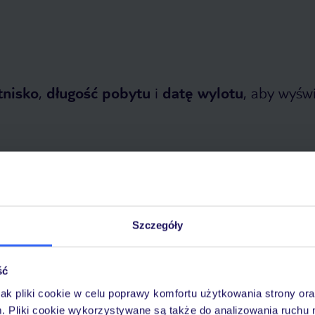
tnisko
,
długość pobytu
i
datę wylotu
, aby wyświe
Szczegóły
tnia 2026
do
31 października 2026
Dlaczego warto wybrać TUI?
ść
jak pliki cookie w celu poprawy komfortu użytkowania strony or
m. Pliki cookie wykorzystywane są także do analizowania ruchu 