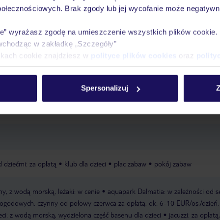
połecznościowych. Brak zgody lub jej wycofanie może negatywni
óży
Tylko u nas opieka na
10
30 lat w Polsce
wakacjach 24/7
ie” wyrażasz zgodę na umieszczenie wszystkich plików cookie
wchodząc w zakładkę „Szczegóły”
ikach cookie znajdziesz w
polityce plików cookies
oraz
polity
Ważn
Pokoje
Wyżywienie
Atrakcje
infor
Spersonalizuj
Z
 dziećmi: za opłatą
klub dla dzieci
plac zabaw
pokój zabaw
y, z wodą morską, leżaki: w cenie
aquapark Dalmatia: w zależności od s
godowych, czynny od połowy czerwca za opłatą, ok. 6-10 EUR/os./dzień,
eci: z wodą morską, wydzielona część basenu dla dzieci
jacuzzi: za opłatą,