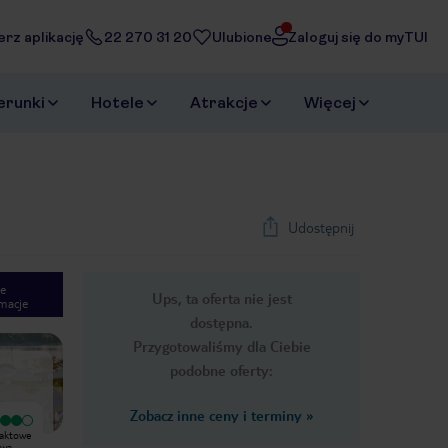
erz aplikację
22 270 31 20
Ulubione
Zaloguj się do myTUI
erunki
Hotele
Atrakcje
Więcej
Udostępnij
e
Ups, ta oferta nie jest
macje
1
/
22
dostępna.
Next slide
Przygotowaliśmy dla Ciebie
podobne oferty:
Zobacz inne ceny i terminy
»
Bardzo dobry
Bardzo dobry
paktowe
Zostaliśmy przeniesieni z Hotelu
Wspaniałe miejsce na rodzinny
owa
Jakov ze względu na małe obłożenie
wypoczynek. Pokoje urządzone w