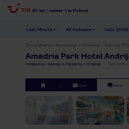
30
lat
|
numer
1
w Polsce
Last Minute
All Inclusive
Lato 2026
Strona główna
Wypoczynek
Chorwacja
Dalmacja Pół
Amadria Park Hotel Andrij
CHORWACJA
DALMACJA PÓŁNOCNA
SZYBENIK
KOD HOTELU
Hotel
Opinie
top
Previous slide