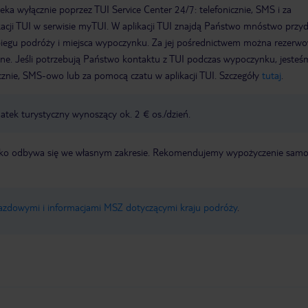
a wyłącznie poprzez TUI Service Center 24/7: telefonicznie, SMS i za
acji TUI w serwisie myTUI. W aplikacji TUI znajdą Państwo mnóstwo przy
biegu podróży i miejsca wypoczynku. Za jej pośrednictwem można rezerw
wne. Jeśli potrzebują Państwo kontaktu z TUI podczas wypoczynku, jeste
icznie, SMS-owo lub za pomocą czatu w aplikacji TUI. Szczegóły
tutaj
.
tek turystyczny wynoszący ok. 2 € os./dzień.
otnisko odbywa się we własnym zakresie. Rekomendujemy wypożyczenie sa
jazdowymi i informacjami MSZ dotyczącymi kraju podróży
.