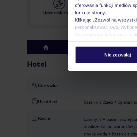
oferowania funkcji mediów s
Największe biuro podr
Lider niskich cen
funkcje strony.
w Polsce
Klikając „Zezwól na wszystk
personalizować swój wybór 
Szczegółowe informacje o pl
Hotel
Opinie
top
Nie zezwalaj
Hotel
Rozrywka
Dla dzieci
basen dla dzieci
opieka nad
Basen
baseny: 3
basen: zewnętrzn
w zależności od warunków po
słodką wodą
basen dla dzi