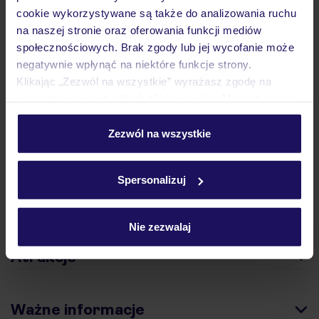
cookie wykorzystywane są także do analizowania ruchu
na naszej stronie oraz oferowania funkcji mediów
Hotel
społecznościowych. Brak zgody lub jej wycofanie może
negatywnie wpłynąć na niektóre funkcje strony.
Klikając „Zezwól na wszystkie” wyrażasz zgodę na
Opinie
umieszczenie wszystkich plików cookie. Możesz jednak
personalizować swój wybór wchodząc w zakładkę
„Szczegóły”
Zezwól na wszystkie
Pokoje
Szczegółowe informacje o plikach cookie znajdziesz
w
polityce plików cookies
oraz
polityce prywatności
.
Spersonalizuj
Wyżywienie
Nie zezwalaj
Atrakcje
Ważne informacje