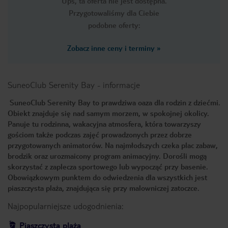
Ups, ta oferta nie jest dostępna.
Przygotowaliśmy dla Ciebie
podobne oferty:
Zobacz inne ceny i terminy
»
SuneoClub Serenity Bay
-
informacje
SuneoClub Serenity Bay to prawdziwa oaza dla rodzin z dziećmi.
Obiekt znajduje się nad samym morzem, w spokojnej okolicy.
Panuje tu rodzinna, wakacyjna atmosfera, która towarzyszy
gościom także podczas zajęć prowadzonych przez dobrze
przygotowanych animatorów. Na najmłodszych czeka plac zabaw,
brodzik oraz urozmaicony program animacyjny. Dorośli mogą
skorzystać z zaplecza sportowego lub wypocząć przy basenie.
Obowiązkowym punktem do odwiedzenia dla wszystkich jest
piaszczysta plaża, znajdująca się przy malowniczej zatoczce.
Najpopularniejsze udogodnienia:
Piaszczysta plaża