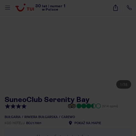
30
1
lat
|
numer
w Polsce
1
/
38
SuneoClub Serenity Bay
(614 opinii)
BUŁGARIA
RIWIERA BUŁGARSKA
CAREWO
KOD HOTELU
BOJ17001
POKAŻ NA MAPIE
nute