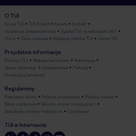
O TUI
Grupa TUI
TUI Poland
Kariera
Kontakt
Gwarancja ubezpieczeniowa
Opieka TUI na wakacjach 24/7
TUI.cz
Dane osobowe
Aplikacja mobilna TUI
Opinie TUI
Przydatne informacje
Podróż z TUI
Wakacje samolotem
Reklamacje
Status reklamacji
Ubezpieczenia
Parkingi
Hotele przy lotniskach
Regulaminy
Regulamin strony
Polityka prywatności
Polityka cookies
Bilety czarterowe
Warunki imprez turystycznych
Standardy ochrony małoletnich
Compliance
TUI w Internecie