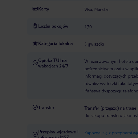
Karty
Visa, Maestro
Liczba pokojów
170
Kategoria lokalna
3 gwiazdki
Opieka TUI na
W rezerwowanym hotelu opiek
wakacjach 24/7
pośrednictwem czatu w aplik
informacji dotyczących prze
również wycieczki fakultaty
Państwa dyspozycji: telefon
Transfer
Transfer (przejazd) na trasi
do zakupu transferu jako us
Przepisy wjazdowe i
Zapoznaj się z przepisami w
informacje MSZ