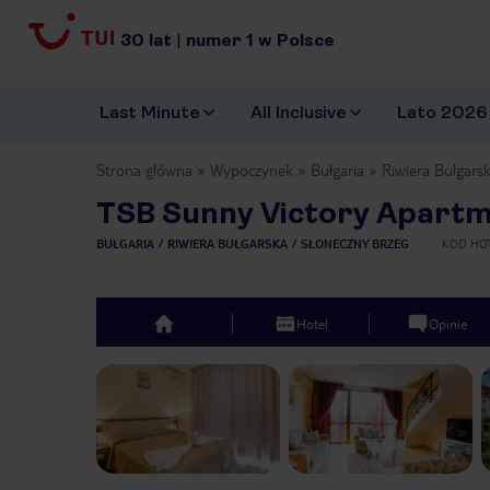
30
lat
|
numer
1
w Polsce
Last Minute
All Inclusive
Lato 2026
Strona główna
Wypoczynek
Bułgaria
Riwiera Bułgars
TSB Sunny Victory Apartm
BUŁGARIA
RIWIERA BUŁGARSKA
SŁONECZNY BRZEG
KOD HO
Hotel
Opinie
top
Previous slide