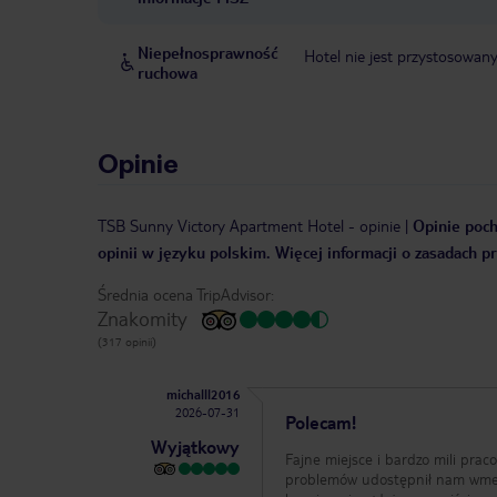
Niepełnosprawność
Hotel nie jest przystosowan
ruchowa
Opinie
TSB Sunny Victory Apartment Hotel
-
opinie
|
Opinie poch
opinii w języku polskim. Więcej informacji o zasadach p
Średnia ocena TripAdvisor:
Znakomity
(317 opinii)
michalll2016
2026-07-31
Polecam!
Wyjątkowy
Fajne miejsce i bardzo mili prac
problemów udostępnił nam wmeld