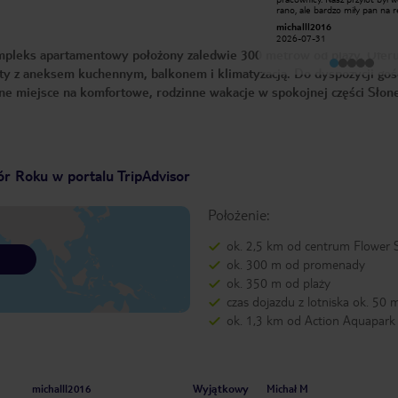
oraz obsługa genialna
rano, ale bardzo miły pan na r
bez żadnych problemów udos
Maks M
michalll2016
nam wmeldowanie parę godzi
2026-06-25
2026-07-31
wcześniej. (Bardzo dziękujem
pleks apartamentowy położony zaledwie 300 metrów od plaży. Oferu
hotelu czuliśmy się bardzo
bezpiecznie, gdyż przy wejściu
y z aneksem kuchennym, balkonem i klimatyzacją. Do dyspozycji gośc
monitorowali wszystko panow
przez 24h. Raz zgłosiłem mały
alne miejsce na komfortowe, rodzinne wakacje w spokojnej części Słon
problem z prysznicem i był
rozwiązany natychmiastowo.
Sprzątaczki to najmilsze osob
ziemi i świetnie zadbały o wsz
czego potrzebowaliśmy w na
pokoju. Klimatyzacja działa bez
zarzutów, co, jak każdy wie, je
niesamowicie ważne. Był to n
r Roku w portalu TripAdvisor
pierwszy pobyt w Bułgarii i dz
Sunny Victory chcemy wrócić
ponownie. Pozdrowienia dla
Położenie:
wszystkich od Michała z żoną i córką.
(310)
ok. 2,5 km od centrum Flower S
ok. 300 m od promenady
ok. 350 m od plaży
czas dojazdu z lotniska ok. 50 
ok. 1,3 km od Action Aquapark
Wyjątkowy
michalll2016
Michał M