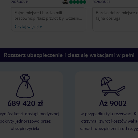
2026-07-31
2026-06-25
Fajne miejsce i bardzo mili
Bardzo dobre miejsce d
pracownicy. Nasz przylot był wcześnie
fajna obsługa
rano, ale bardzo miły pan na recepcji
Czytaj więcej
»
bez żadnych problemów udostępnił
nam wmeldowanie parę godzin
wcześniej. (Bardzo dziękujemy!) W
hotelu czuliśmy się bardzo
bezpiecznie, gdyż przy wejściu
Rozszerz ubezpieczenie i ciesz się wakacjami w pełni
monitorowali wszystko panowie przez
24h. Raz zgłosiłem mały problem z
prysznicem i był rozwiązany
natychmiastowo. Sprzątaczki to
najmilsze osoby na ziemi i świetnie
zadbały o wszystko, czego
potrzebowaliśmy w naszym pokoju.
Klimatyzacja działa bez zarzutów, co,
689 420 zł
Aż 9002
jak każdy wie, jest niesamowicie
ważne. Był to nasz pierwszy pobyt w
Bułgarii i dzięki TSB Sunny Victory
 wyniósł koszt obsługi medycznej
w przypadku tylu rezerwacji Kl
chcemy wrócić tu ponownie.
pokryty jednorazowo przez
otrzymali zwrot kosztów wakac
Pozdrowienia dla wszystkich od
ubezpieczyciela
ramach ubezpieczenia od rezyg
Michała z żoną i córką. (310)