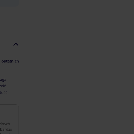
 ostatnich
uga
ość
tość
adnych
 bardzo