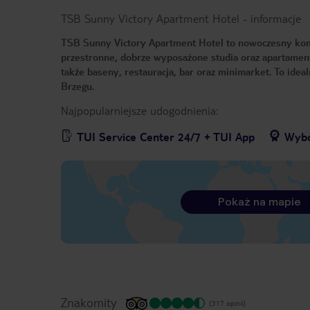
TSB Sunny Victory Apartment Hotel
-
informacje
TSB Sunny Victory Apartment Hotel to nowoczesny kom
przestronne, dobrze wyposażone studia oraz apartament
także baseny, restauracja, bar oraz minimarket. To ide
Brzegu.
Najpopularniejsze udogodnienia:
TUI Service Center 24/7 + TUI App
Wybó
Pokaż na mapie
Znakomity
(317 opinii)