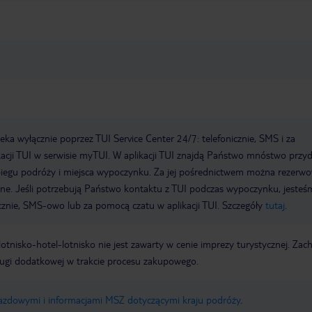
a wyłącznie poprzez TUI Service Center 24/7: telefonicznie, SMS i za
acji TUI w serwisie myTUI. W aplikacji TUI znajdą Państwo mnóstwo przy
biegu podróży i miejsca wypoczynku. Za jej pośrednictwem można rezerw
wne. Jeśli potrzebują Państwo kontaktu z TUI podczas wypoczynku, jeste
icznie, SMS-owo lub za pomocą czatu w aplikacji TUI. Szczegóły
tutaj
.
e lotnisko-hotel-lotnisko nie jest zawarty w cenie imprezy turystycznej. Za
ługi dodatkowej w trakcie procesu zakupowego.
jazdowymi i informacjami MSZ dotyczącymi kraju podróży
.