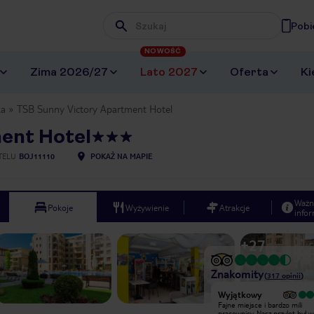
Pobi
Wpisz frazę, której szukasz
NOWOŚĆ
Zima 2026/27
Lato 2027
Oferta
Ki
ka
TSB Sunny Victory Apartment Hotel
ent Hotel
TELU
BOJ11110
POKAŻ NA MAPIE
Ważn
Pokoje
Wyżywienie
Atrakcje
infor
+
27
Znakomity
(
317
opinii
)
Wyjątkowy
Wyjątkowy
super miejsce dla nastolatków i
Fajne miejsce i bardzo mili
młodzieży super baseny i pokoje
pracownicy. Nasz przylot był 