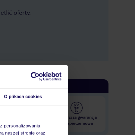
tlić oferty.
O plikach cookies
 000 hoteli w ponad 50
Najwyższa gwarancja
krajach
ubezpieczeniowa
az personalizowania
na naszej stronie oraz