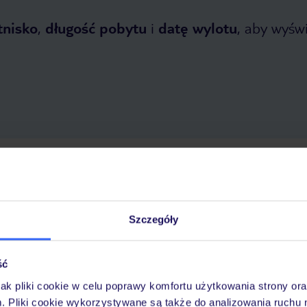
tnisko
,
długość pobytu
i
datę wylotu
, aby wyświe
 2026
do
30 października 2026
Dlaczego warto wybrać TUI?
Szczegóły
ść
óży
Tylko u nas opieka na
10
30 lat w Polsce
wakacjach 24/7
jak pliki cookie w celu poprawy komfortu użytkowania strony or
m. Pliki cookie wykorzystywane są także do analizowania ruchu 