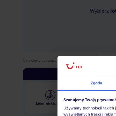
Wybierz
lo
Opis oferty obowiązuje dla wyjazdów w terminie
od
1 maja
Zgoda
Szanujemy Twoją prywatno
Największe biuro podr
Lider niskich cen
w Polsce
Używamy technologii takich 
wyświetlanych treści i rekla