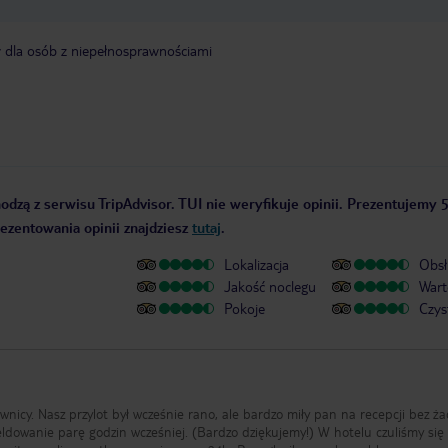
y dla osób z niepełnosprawnościami
odzą z serwisu TripAdvisor. TUI nie weryfikuje opinii. Prezentujemy 5
rezentowania opinii znajdziesz
tutaj
.
Lokalizacja
Obsł
Jakość noclegu
Wart
Pokoje
Czys
ownicy. Nasz przylot był wcześnie rano, ale bardzo miły pan na recepcji bez ż
owanie parę godzin wcześniej. (Bardzo dziękujemy!) W hotelu czuliśmy się