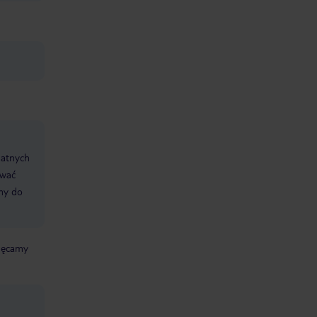
datnych
ować
śmy do
chęcamy