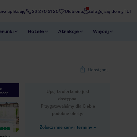
erz aplikację
22 270 31 20
Ulubione
Zaloguj się do myTUI
erunki
Hotele
Atrakcje
Więcej
Udostępnij
e
Ups, ta oferta nie jest
macje
1
/
33
dostępna.
Next slide
Przygotowaliśmy dla Ciebie
podobne oferty:
Zobacz inne ceny i terminy
»
Wyjątkowy
Wyjątkowy
Bardzo dobre miejsce dla młodych i
Super hotel w mega fajnej lokalizacji,
wcześnie
fajna obsługa
obsługa hotelowa jest bardzo miła