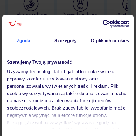
Lider niskich cen
Największe biuro
30 lat w P
podróży w Polsce
Zgoda
Szczegóły
O plikach cookies
Hotel
Szanujemy Twoją prywatność
Używamy technologii takich jak pliki cookie w celu
poprawy komfortu użytkowania strony oraz
Opinie
personalizowania wyświetlanych treści i reklam. Pliki
cookie wykorzystywane są także do analizowania ruchu
na naszej stronie oraz oferowania funkcji mediów
Pokoje
społecznościowych. Brak zgody lub jej wycofanie może
negatywnie wpłynąć na niektóre funkcje strony.
Klikając „Zezwól na wszystkie” wyrażasz zgodę na
Wyżywienie
umieszczenie wszystkich plików cookie. Możesz jednak