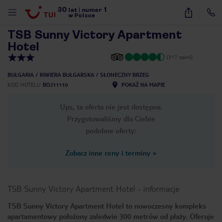
30
1
1
/
33
lat
|
numer
w Polsce
TSB Sunny Victory Apartment
Hotel
(317 opinii)
BUŁGARIA
RIWIERA BUŁGARSKA
SŁONECZNY BRZEG
KOD HOTELU
BOJ11110
POKAŻ NA MAPIE
Ups, ta oferta nie jest dostępna.
Przygotowaliśmy dla Ciebie
podobne oferty:
Zobacz inne ceny i terminy
»
TSB Sunny Victory Apartment Hotel
-
informacje
TSB Sunny Victory Apartment Hotel to nowoczesny kompleks
nute
apartamentowy położony zaledwie 300 metrów od plaży. Oferuje