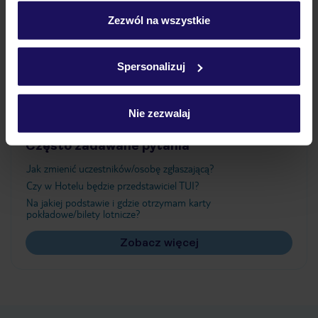
personalizować swój wybór wchodząc w zakładkę
„Szczegóły”
Zezwól na wszystkie
Atrakcje
Szczegółowe informacje o plikach cookie znajdziesz
w
polityce plików cookies
oraz
polityce prywatności
.
Spersonalizuj
Ważne informacje
Nie zezwalaj
Często zadawane pytania
Jak zmienić uczestników/osobę zgłaszającą?
Czy w Hotelu będzie przedstawiciel TUI?
Na jakiej podstawie i gdzie otrzymam karty
pokładowe/bilety lotnicze?
Zobacz więcej