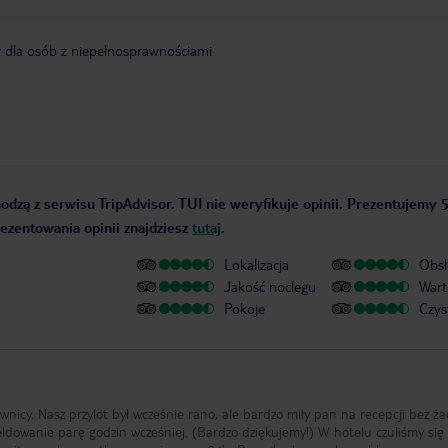
y dla osób z niepełnosprawnościami
odzą z serwisu TripAdvisor. TUI nie weryfikuje opinii. Prezentujemy 5
rezentowania opinii znajdziesz
tutaj
.
Lokalizacja
Obsł
Jakość noclegu
Wart
Pokoje
Czys
ownicy. Nasz przylot był wcześnie rano, ale bardzo miły pan na recepcji bez ż
owanie parę godzin wcześniej. (Bardzo dziękujemy!) W hotelu czuliśmy się