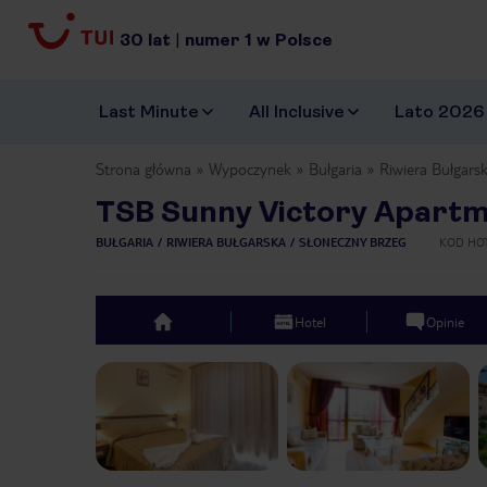
30
lat
|
numer
1
w Polsce
Last Minute
All Inclusive
Lato 2026
Strona główna
Wypoczynek
Bułgaria
Riwiera Bułgars
TSB Sunny Victory Apartm
BUŁGARIA
RIWIERA BUŁGARSKA
SŁONECZNY BRZEG
KOD HO
Hotel
Opinie
top
Previous slide