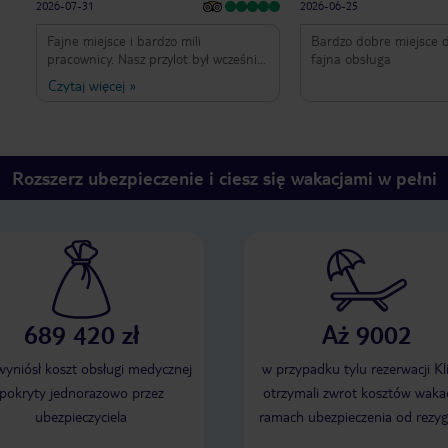
2026-07-31
2026-06-25
Fajne miejsce i bardzo mili
Bardzo dobre miejsce d
pracownicy. Nasz przylot był wcześnie
fajna obsługa
rano, ale bardzo miły pan na recepcji
Czytaj więcej
»
bez żadnych problemów udostępnił
nam wmeldowanie parę godzin
wcześniej. (Bardzo dziękujemy!) W
hotelu czuliśmy się bardzo
bezpiecznie, gdyż przy wejściu
Rozszerz ubezpieczenie i ciesz się wakacjami w pełni
monitorowali wszystko panowie przez
24h. Raz zgłosiłem mały problem z
prysznicem i był rozwiązany
natychmiastowo. Sprzątaczki to
najmilsze osoby na ziemi i świetnie
zadbały o wszystko, czego
potrzebowaliśmy w naszym pokoju.
Klimatyzacja działa bez zarzutów, co,
689 420 zł
Aż 9002
jak każdy wie, jest niesamowicie
ważne. Był to nasz pierwszy pobyt w
Bułgarii i dzięki TSB Sunny Victory
 wyniósł koszt obsługi medycznej
w przypadku tylu rezerwacji Kl
chcemy wrócić tu ponownie.
pokryty jednorazowo przez
otrzymali zwrot kosztów wakac
Pozdrowienia dla wszystkich od
ubezpieczyciela
ramach ubezpieczenia od rezyg
Michała z żoną i córką. (310)