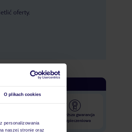
tlić oferty.
O plikach cookies
 000 hoteli w ponad 50
Najwyższa gwarancja
krajach
ubezpieczeniowa
az personalizowania
na naszej stronie oraz