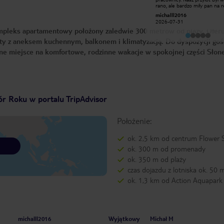
oraz obsługa genialna
rano, ale bardzo miły pan na r
bez żadnych problemów udos
Maks M
michalll2016
nam wmeldowanie parę godzi
2026-06-25
2026-07-31
wcześniej. (Bardzo dziękujem
pleks apartamentowy położony zaledwie 300 metrów od plaży. Oferu
hotelu czuliśmy się bardzo
bezpiecznie, gdyż przy wejściu
y z aneksem kuchennym, balkonem i klimatyzacją. Do dyspozycji gośc
monitorowali wszystko panow
przez 24h. Raz zgłosiłem mały
alne miejsce na komfortowe, rodzinne wakacje w spokojnej części Słon
problem z prysznicem i był
rozwiązany natychmiastowo.
Sprzątaczki to najmilsze osob
ziemi i świetnie zadbały o wsz
czego potrzebowaliśmy w na
pokoju. Klimatyzacja działa bez
zarzutów, co, jak każdy wie, je
niesamowicie ważne. Był to n
r Roku w portalu TripAdvisor
pierwszy pobyt w Bułgarii i dz
Sunny Victory chcemy wrócić
ponownie. Pozdrowienia dla
Położenie:
wszystkich od Michała z żoną i córką.
(310)
ok. 2,5 km od centrum Flower S
ok. 300 m od promenady
ok. 350 m od plaży
czas dojazdu z lotniska ok. 50 
ok. 1,3 km od Action Aquapark
Wyjątkowy
michalll2016
Michał M