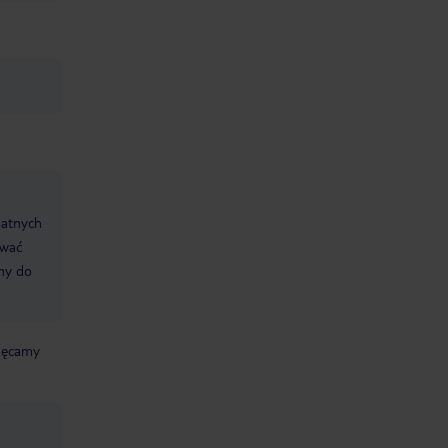
datnych
ować
śmy do
chęcamy