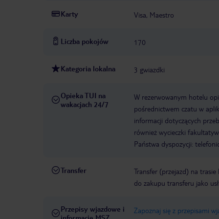
Karty
Visa, Maestro
Liczba pokojów
170
Kategoria lokalna
3 gwiazdki
Opieka TUI na
W rezerwowanym hotelu opiek
wakacjach 24/7
pośrednictwem czatu w aplik
informacji dotyczących prze
również wycieczki fakultaty
Państwa dyspozycji: telefon
Transfer
Transfer (przejazd) na trasi
do zakupu transferu jako us
Przepisy wjazdowe i
Zapoznaj się z przepisami w
informacje MSZ