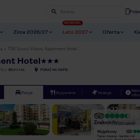
Pobi
Wpisz frazę, której szukasz
NOWOŚĆ
Zima 2026/27
Lato 2027
Oferta
Ki
ka
TSB Sunny Victory Apartment Hotel
ent Hotel
TELU
BOJ11110
POKAŻ NA MAPIE
Ważn
Pokoje
Wyżywienie
Atrakcje
infor
+
27
Znakomity
(
317
opinii
)
Wyjątkowy
Wyjątkowy
super miejsce dla nastolatków i
Fajne miejsce i bardzo mili
młodzieży super baseny i pokoje
pracownicy. Nasz przylot był 