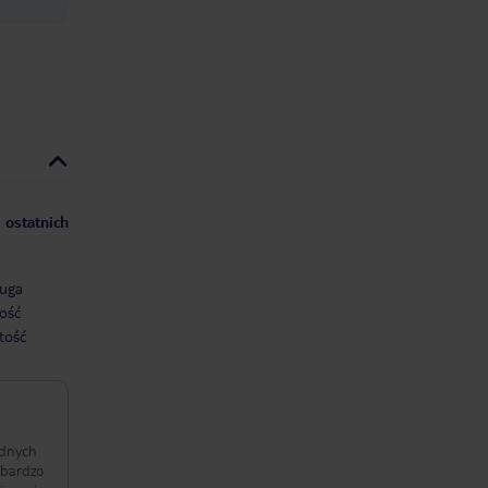
 ostatnich
uga
ość
tość
adnych
 bardzo