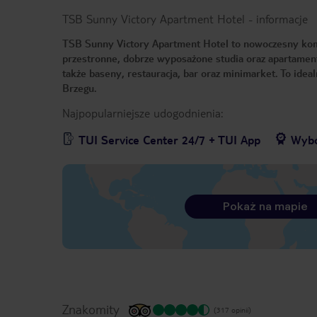
TSB Sunny Victory Apartment Hotel
-
informacje
TSB Sunny Victory Apartment Hotel to nowoczesny kom
przestronne, dobrze wyposażone studia oraz apartament
także baseny, restauracja, bar oraz minimarket. To ide
Brzegu.
Najpopularniejsze udogodnienia:
TUI Service Center 24/7 + TUI App
Wybó
Pokaż na mapie
Znakomity
(317 opinii)