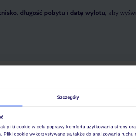
tnisko
,
długość pobytu
i
datę wylotu
, aby wyświe
 2026
do
30 października 2026
Dlaczego warto wybrać TUI?
Szczegóły
ść
óży
Tylko u nas opieka na
10
30 lat w Polsce
wakacjach 24/7
jak pliki cookie w celu poprawy komfortu użytkowania strony or
m. Pliki cookie wykorzystywane są także do analizowania ruchu 