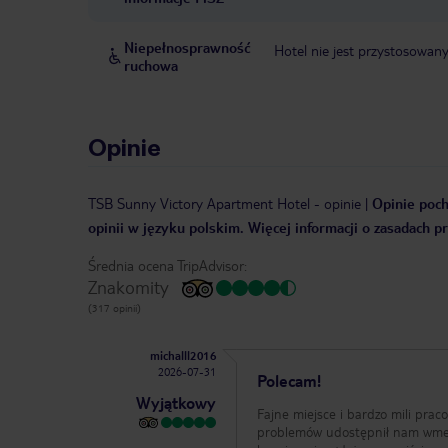
Niepełnosprawność
Hotel nie jest przystosowan
ruchowa
Opinie
TSB Sunny Victory Apartment Hotel
-
opinie
|
Opinie poch
opinii w języku polskim. Więcej informacji o zasadach p
Średnia ocena TripAdvisor:
Znakomity
(317 opinii)
michalll2016
2026-07-31
Polecam!
Wyjątkowy
Fajne miejsce i bardzo mili prac
problemów udostępnił nam wmeld