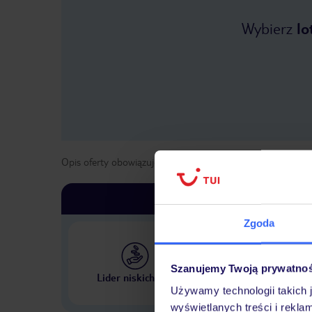
Wybierz
lo
Opis oferty obowiązuje dla wyjazdów w terminie
od
1 maja
Zgoda
Szanujemy Twoją prywatno
Największe biuro podr
Lider niskich cen
w Polsce
Używamy technologii takich 
wyświetlanych treści i rekla