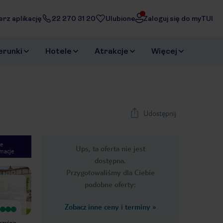
erz aplikację
22 270 31 20
Ulubione
Zaloguj się do myTUI
erunki
Hotele
Atrakcje
Więcej
Udostępnij
e
Ups, ta oferta nie jest
macje
1
/
33
dostępna.
Next slide
Przygotowaliśmy dla Ciebie
podobne oferty:
Zobacz inne ceny i terminy
»
Wyjątkowy
Wyjątkowy
Bardzo dobre miejsce dla młodych i
Super hotel w mega fajnej lokalizacji,
wcześnie
fajna obsługa
obsługa hotelowa jest bardzo miła