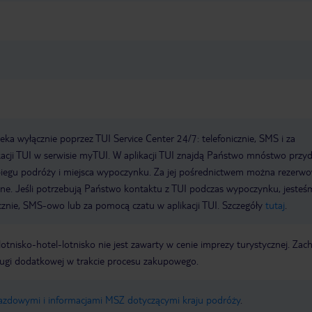
a wyłącznie poprzez TUI Service Center 24/7: telefonicznie, SMS i za
acji TUI w serwisie myTUI. W aplikacji TUI znajdą Państwo mnóstwo przy
biegu podróży i miejsca wypoczynku. Za jej pośrednictwem można rezerw
wne. Jeśli potrzebują Państwo kontaktu z TUI podczas wypoczynku, jeste
icznie, SMS-owo lub za pomocą czatu w aplikacji TUI. Szczegóły
tutaj
.
e lotnisko-hotel-lotnisko nie jest zawarty w cenie imprezy turystycznej. Za
ługi dodatkowej w trakcie procesu zakupowego.
jazdowymi i informacjami MSZ dotyczącymi kraju podróży
.