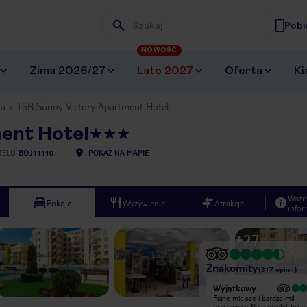
Pobi
Wpisz frazę, której szukasz
NOWOŚĆ
Zima 2026/27
Lato 2027
Oferta
Ki
ka
TSB Sunny Victory Apartment Hotel
ent Hotel
TELU
BOJ11110
POKAŻ NA MAPIE
Ważn
Pokoje
Wyżywienie
Atrakcje
infor
+
27
Znakomity
(
317
opinii
)
Wyjątkowy
Wyjątkowy
super miejsce dla nastolatków i
Fajne miejsce i bardzo mili
młodzieży super baseny i pokoje
pracownicy. Nasz przylot był 