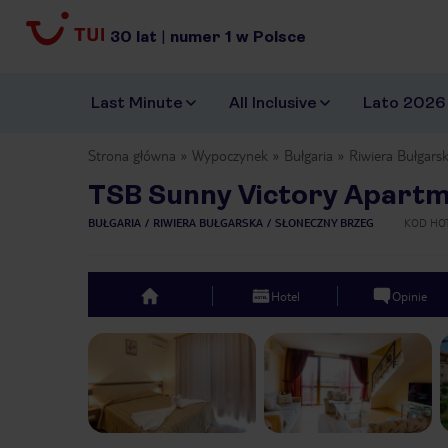
30
lat
|
numer
1
w Polsce
Last Minute
All Inclusive
Lato 2026
Strona główna
Wypoczynek
Bułgaria
Riwiera Bułgars
TSB Sunny Victory Apartm
BUŁGARIA
RIWIERA BUŁGARSKA
SŁONECZNY BRZEG
KOD HO
Hotel
Opinie
top
Previous slide