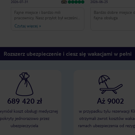
2026-07-31
2026-06-25
Fajne miejsce i bardzo mili
Bardzo dobre miejsce d
pracownicy. Nasz przylot był wcześnie
fajna obsługa
rano, ale bardzo miły pan na recepcji
Czytaj więcej
»
bez żadnych problemów udostępnił
nam wmeldowanie parę godzin
wcześniej. (Bardzo dziękujemy!) W
hotelu czuliśmy się bardzo
bezpiecznie, gdyż przy wejściu
Rozszerz ubezpieczenie i ciesz się wakacjami w pełni
monitorowali wszystko panowie przez
24h. Raz zgłosiłem mały problem z
prysznicem i był rozwiązany
natychmiastowo. Sprzątaczki to
najmilsze osoby na ziemi i świetnie
zadbały o wszystko, czego
potrzebowaliśmy w naszym pokoju.
Klimatyzacja działa bez zarzutów, co,
689 420 zł
Aż 9002
jak każdy wie, jest niesamowicie
ważne. Był to nasz pierwszy pobyt w
Bułgarii i dzięki TSB Sunny Victory
 wyniósł koszt obsługi medycznej
w przypadku tylu rezerwacji Kl
chcemy wrócić tu ponownie.
pokryty jednorazowo przez
otrzymali zwrot kosztów wakac
Pozdrowienia dla wszystkich od
ubezpieczyciela
ramach ubezpieczenia od rezyg
Michała z żoną i córką. (310)