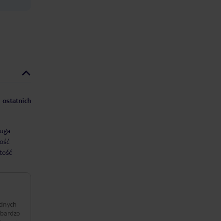
 ostatnich
uga
ość
tość
adnych
 bardzo