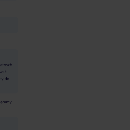
datnych
ować
śmy do
chęcamy