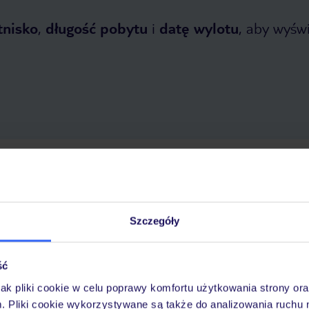
tnisko
,
długość pobytu
i
datę wylotu
, aby wyświe
 2026
do
30 października 2026
Dlaczego warto wybrać TUI?
Szczegóły
ść
óży
Tylko u nas opieka na
10
30 lat w Polsce
wakacjach 24/7
jak pliki cookie w celu poprawy komfortu użytkowania strony or
m. Pliki cookie wykorzystywane są także do analizowania ruchu 