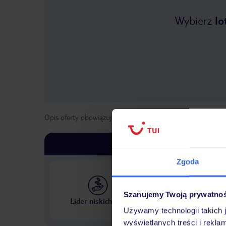
Wybierz
lo
Opis oferty obowiązuje dla wyjazdów w terminie
od
1 maja
Zgoda
Szanujemy Twoją prywatno
Największe biuro podr
Lider niskich cen
w Polsce
Używamy technologii takich 
wyświetlanych treści i rekla