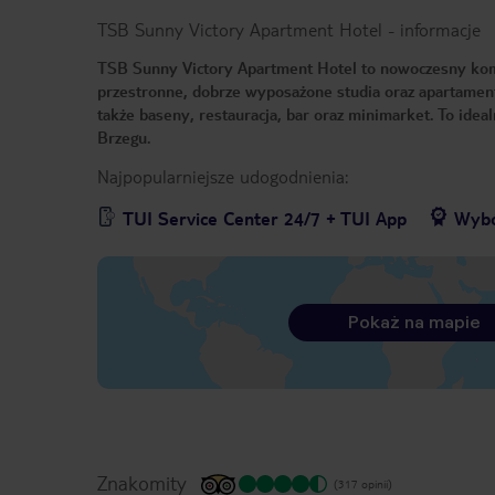
TSB Sunny Victory Apartment Hotel
-
informacje
TSB Sunny Victory Apartment Hotel to nowoczesny kom
przestronne, dobrze wyposażone studia oraz apartament
także baseny, restauracja, bar oraz minimarket. To ide
Brzegu.
Najpopularniejsze udogodnienia:
TUI Service Center 24/7 + TUI App
Wybó
Pokaż na mapie
Znakomity
(317 opinii)