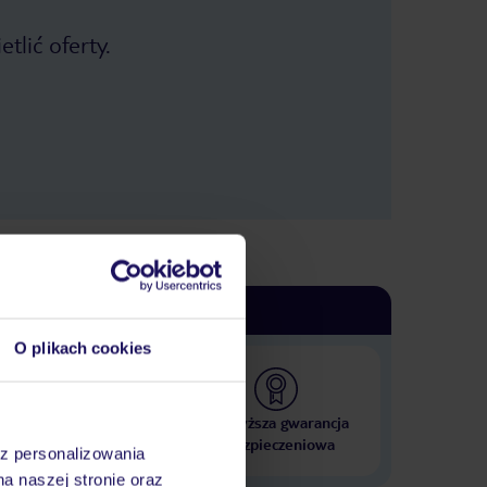
tlić oferty.
O plikach cookies
 000 hoteli w ponad 50
Najwyższa gwarancja
krajach
ubezpieczeniowa
az personalizowania
na naszej stronie oraz