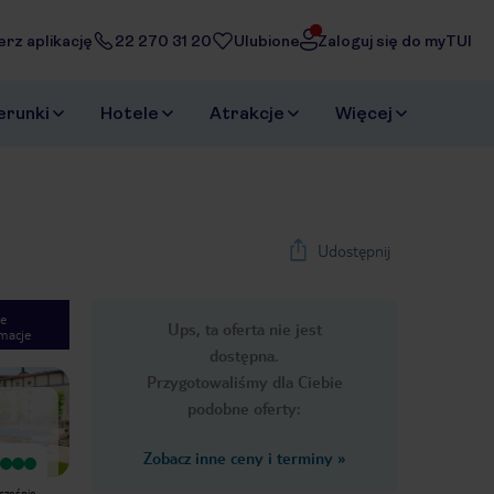
erz aplikację
22 270 31 20
Ulubione
Zaloguj się do myTUI
erunki
Hotele
Atrakcje
Więcej
Udostępnij
e
Ups, ta oferta nie jest
macje
1
/
33
dostępna.
Next slide
Przygotowaliśmy dla Ciebie
podobne oferty:
Zobacz inne ceny i terminy
»
Wyjątkowy
Wyjątkowy
Bardzo dobre miejsce dla młodych i
Super hotel w mega fajnej lokalizacji,
wcześnie
fajna obsługa
obsługa hotelowa jest bardzo miła