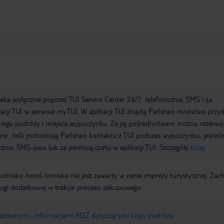
a wyłącznie poprzez TUI Service Center 24/7: telefonicznie, SMS i za
acji TUI w serwisie myTUI. W aplikacji TUI znajdą Państwo mnóstwo przy
biegu podróży i miejsca wypoczynku. Za jej pośrednictwem można rezerw
wne. Jeśli potrzebują Państwo kontaktu z TUI podczas wypoczynku, jeste
icznie, SMS-owo lub za pomocą czatu w aplikacji TUI. Szczegóły
tutaj
.
e lotnisko-hotel-lotnisko nie jest zawarty w cenie imprezy turystycznej. Za
ługi dodatkowej w trakcie procesu zakupowego.
jazdowymi i informacjami MSZ dotyczącymi kraju podróży
.