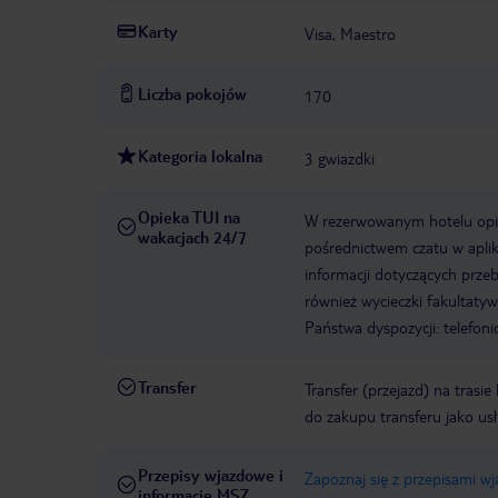
Karty
Visa, Maestro
Liczba pokojów
170
Kategoria lokalna
3 gwiazdki
Opieka TUI na
W rezerwowanym hotelu opiek
wakacjach 24/7
pośrednictwem czatu w aplik
informacji dotyczących prze
również wycieczki fakultaty
Państwa dyspozycji: telefon
Transfer
Transfer (przejazd) na trasi
do zakupu transferu jako us
Przepisy wjazdowe i
Zapoznaj się z przepisami w
informacje MSZ