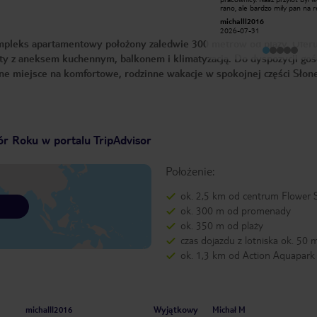
oraz obsługa genialna
rano, ale bardzo miły pan na r
bez żadnych problemów udos
Maks M
michalll2016
nam wmeldowanie parę godzi
2026-06-25
2026-07-31
wcześniej. (Bardzo dziękujem
pleks apartamentowy położony zaledwie 300 metrów od plaży. Oferu
hotelu czuliśmy się bardzo
bezpiecznie, gdyż przy wejściu
y z aneksem kuchennym, balkonem i klimatyzacją. Do dyspozycji gośc
monitorowali wszystko panow
przez 24h. Raz zgłosiłem mały
alne miejsce na komfortowe, rodzinne wakacje w spokojnej części Słon
problem z prysznicem i był
rozwiązany natychmiastowo.
Sprzątaczki to najmilsze osob
ziemi i świetnie zadbały o wsz
czego potrzebowaliśmy w na
pokoju. Klimatyzacja działa bez
zarzutów, co, jak każdy wie, je
niesamowicie ważne. Był to n
r Roku w portalu TripAdvisor
pierwszy pobyt w Bułgarii i dz
Sunny Victory chcemy wrócić
ponownie. Pozdrowienia dla
Położenie:
wszystkich od Michała z żoną i córką.
(310)
ok. 2,5 km od centrum Flower S
ok. 300 m od promenady
ok. 350 m od plaży
czas dojazdu z lotniska ok. 50 
ok. 1,3 km od Action Aquapark
Wyjątkowy
michalll2016
Michał M