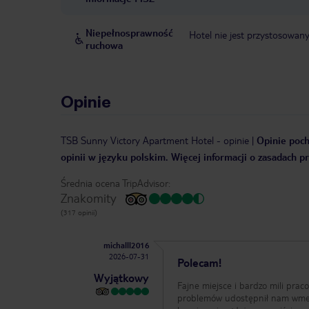
Niepełnosprawność
Hotel nie jest przystosowan
ruchowa
Opinie
TSB Sunny Victory Apartment Hotel
-
opinie
|
Opinie poch
opinii w języku polskim. Więcej informacji o zasadach p
Średnia ocena TripAdvisor:
Znakomity
(317 opinii)
michalll2016
2026-07-31
Polecam!
Wyjątkowy
Fajne miejsce i bardzo mili prac
problemów udostępnił nam wmeld