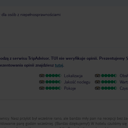
y dla osób z niepełnosprawnościami
odzą z serwisu TripAdvisor. TUI nie weryfikuje opinii. Prezentujemy 5
rezentowania opinii znajdziesz
tutaj
.
Lokalizacja
Obsł
Jakość noclegu
Wart
Pokoje
Czys
ownicy. Nasz przylot był wcześnie rano, ale bardzo miły pan na recepcji bez ż
owanie parę godzin wcześniej. (Bardzo dziękujemy!) W hotelu czuliśmy się