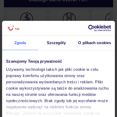
Lider niskich cen
Największe biuro
30 lat w P
podróży w Polsce
Zgoda
Szczegóły
O plikach cookies
Szanujemy Twoją prywatność
Hotel
Używamy technologii takich jak pliki cookie w celu
poprawy komfortu użytkowania strony oraz
personalizowania wyświetlanych treści i reklam. Pliki
Opinie
cookie wykorzystywane są także do analizowania ruchu
na naszej stronie oraz oferowania funkcji mediów
społecznościowych. Brak zgody lub jej wycofanie może
Pokoje
negatywnie wpłynąć na niektóre funkcje strony.
Klikając „Zezwól na wszystkie” wyrażasz zgodę na