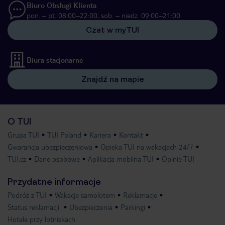
Biuro Obsługi Klienta
pon. – pt. 08:00–22:00, sob. – niedz. 09:00–21:00
Czat w myTUI
Biura stacjonarne
Znajdź na mapie
O TUI
Grupa TUI
TUI Poland
Kariera
Kontakt
Gwarancja ubezpieczeniowa
Opieka TUI na wakacjach 24/7
TUI.cz
Dane osobowe
Aplikacja mobilna TUI
Opinie TUI
Przydatne informacje
Podróż z TUI
Wakacje samolotem
Reklamacje
Status reklamacji
Ubezpieczenia
Parkingi
Hotele przy lotniskach