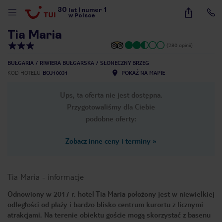
30
1
1
/
36
lat
|
numer
w Polsce
Tia Maria
(280 opinii)
BUŁGARIA
RIWIERA BUŁGARSKA
SŁONECZNY BRZEG
KOD HOTELU
BOJ10031
POKAŻ NA MAPIE
Ups, ta oferta nie jest dostępna.
Przygotowaliśmy dla Ciebie
podobne oferty:
Zobacz inne ceny i terminy
»
Tia Maria
-
informacje
Odnowiony w 2017 r. hotel Tia Maria położony jest w niewielkiej
odległości od plaży i bardzo blisko centrum kurortu z licznymi
nute
atrakcjami. Na terenie obiektu goście mogą skorzystać z basenu