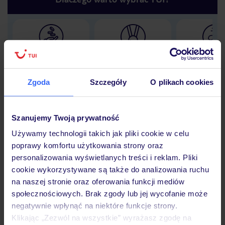
Lider niskich cen
Największe biuro
30 lat w P
podróży w Polsce
Zgoda
Szczegóły
O plikach cookies
Szanujemy Twoją prywatność
Hotel
Używamy technologii takich jak pliki cookie w celu
poprawy komfortu użytkowania strony oraz
personalizowania wyświetlanych treści i reklam. Pliki
Opinie
cookie wykorzystywane są także do analizowania ruchu
na naszej stronie oraz oferowania funkcji mediów
społecznościowych. Brak zgody lub jej wycofanie może
Pokoje
negatywnie wpłynąć na niektóre funkcje strony.
Klikając „Zezwól na wszystkie” wyrażasz zgodę na