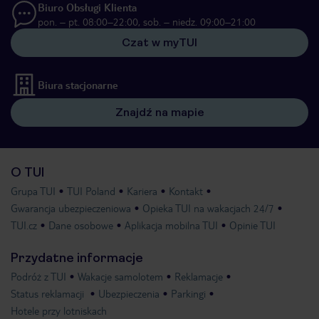
Biuro Obsługi Klienta
pon. – pt. 08:00–22:00, sob. – niedz. 09:00–21:00
Czat w myTUI
Biura stacjonarne
Znajdź na mapie
O TUI
Grupa TUI
TUI Poland
Kariera
Kontakt
Gwarancja ubezpieczeniowa
Opieka TUI na wakacjach 24/7
TUI.cz
Dane osobowe
Aplikacja mobilna TUI
Opinie TUI
Przydatne informacje
Podróż z TUI
Wakacje samolotem
Reklamacje
Status reklamacji
Ubezpieczenia
Parkingi
Hotele przy lotniskach