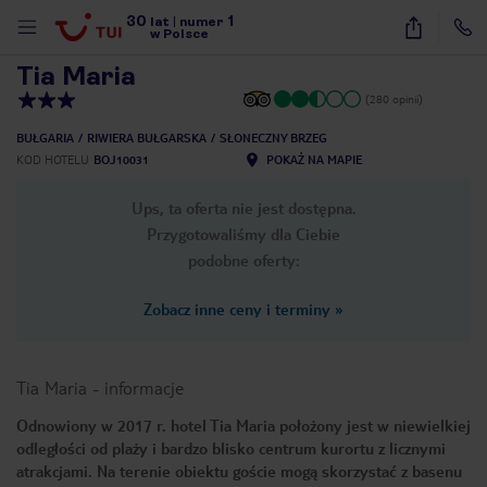
30
1
1
/
36
lat
|
numer
w Polsce
Tia Maria
(280 opinii)
BUŁGARIA
RIWIERA BUŁGARSKA
SŁONECZNY BRZEG
KOD HOTELU
BOJ10031
POKAŻ NA MAPIE
Ups, ta oferta nie jest dostępna.
Przygotowaliśmy dla Ciebie
podobne oferty:
Zobacz inne ceny i terminy
»
Tia Maria
-
informacje
Odnowiony w 2017 r. hotel Tia Maria położony jest w niewielkiej
odległości od plaży i bardzo blisko centrum kurortu z licznymi
nute
atrakcjami. Na terenie obiektu goście mogą skorzystać z basenu