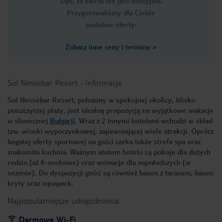
Ups, ta oferta nie jest dostępna.
Przygotowaliśmy dla Ciebie
podobne oferty:
Zobacz inne ceny i terminy
»
Sol Nessebar Resort
-
informacje
Sol Nessebar Resort, położony w spokojnej okolicy, blisko
piaszczystej plaży, jest idealną propozycją na wyjątkowe wakacje
w słonecznej
Bułgarii
. Wraz z 2 innymi hotelami wchodzi w skład
tzw. wioski wypoczynkowej, zapewniającej wiele atrakcji. Oprócz
bogatej oferty sportowej na gości czeka także strefa spa oraz
znakomita kuchnia. Ważnym atutem hotelu są pokoje dla dużych
rodzin (aż 6-osobowe) oraz animacje dla najmłodszych (w
sezonie). Do dyspozycji gości są również basen z tarasem, basen
kryty oraz aquapark.
Najpopularniejsze udogodnienia:
Darmowe Wi-Fi