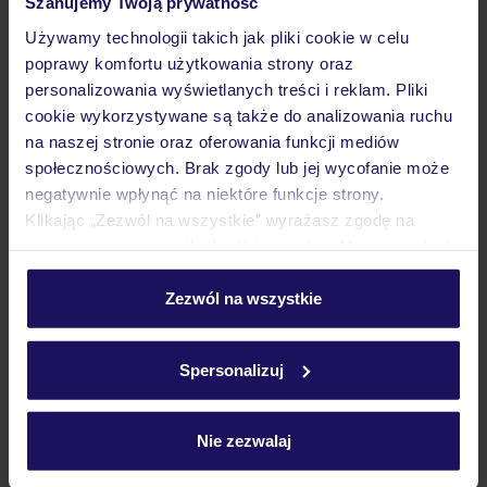
Szanujemy Twoją prywatność
Używamy technologii takich jak pliki cookie w celu
poprawy komfortu użytkowania strony oraz
personalizowania wyświetlanych treści i reklam. Pliki
Lider niskich cen
Największe biuro
30 lat w P
cookie wykorzystywane są także do analizowania ruchu
podróży w Polsce
na naszej stronie oraz oferowania funkcji mediów
społecznościowych. Brak zgody lub jej wycofanie może
negatywnie wpłynąć na niektóre funkcje strony.
Klikając „Zezwól na wszystkie” wyrażasz zgodę na
umieszczenie wszystkich plików cookie. Możesz jednak
Hotel
personalizować swój wybór wchodząc w zakładkę
„Szczegóły”
Zezwól na wszystkie
Szczegółowe informacje o plikach cookie znajdziesz
Opinie
w
polityce plików cookies
oraz
polityce prywatności
.
Spersonalizuj
Pokoje
Nie zezwalaj