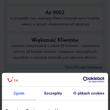
Aż 9002
w przypadku tylu rezerwacji Klienci otrzymali zwrot kosztów
wakacji w ramach ubezpieczenia od rezygnacji
Większość Klientów
rozszerza ubezpieczenia o pakiet All Inclusive - rozszerzenie
ochrony od kosztów leczenia i następstw nieszczęśliwych
wypadków o zdarzenia zaistniałe pod wpływem alkoholu
Dane Mondial Assistance
Sprawdź szczegóły wariantów ochrony
»
Zgoda
Szczegóły
O plikach cookies
Dlaczego warto wybrać TUI?