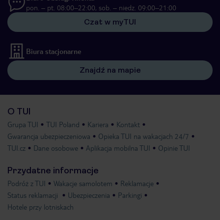
pon. – pt. 08:00–22:00, sob. – niedz. 09:00–21:00
Czat w myTUI
Biura stacjonarne
Znajdź na mapie
O TUI
Grupa TUI
TUI Poland
Kariera
Kontakt
Gwarancja ubezpieczeniowa
Opieka TUI na wakacjach 24/7
TUI.cz
Dane osobowe
Aplikacja mobilna TUI
Opinie TUI
Przydatne informacje
Podróż z TUI
Wakacje samolotem
Reklamacje
Status reklamacji
Ubezpieczenia
Parkingi
Hotele przy lotniskach