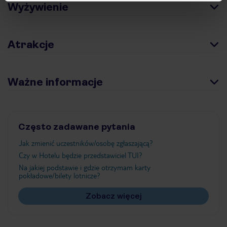
Wyżywienie
Atrakcje
Ważne informacje
Często zadawane pytania
Jak zmienić uczestników/osobę zgłaszającą?
Czy w Hotelu będzie przedstawiciel TUI?
Na jakiej podstawie i gdzie otrzymam karty
pokładowe/bilety lotnicze?
Zobacz więcej