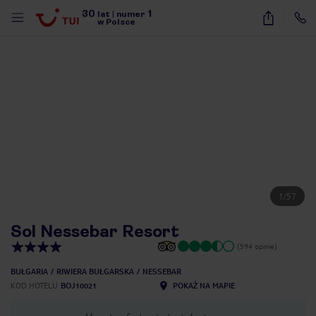
30
1
lat
|
numer
w Polsce
1
/
57
Sol Nessebar Resort
(594 opinie)
BUŁGARIA
RIWIERA BUŁGARSKA
NESSEBAR
KOD HOTELU
BOJ10021
POKAŻ NA MAPIE
nute