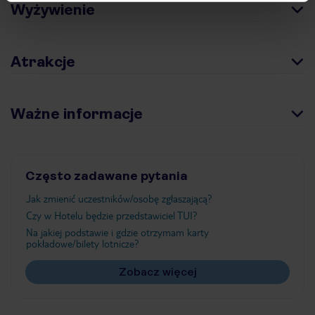
Wyżywienie
Atrakcje
Ważne informacje
Często zadawane pytania
Jak zmienić uczestników/osobę zgłaszającą?
Czy w Hotelu będzie przedstawiciel TUI?
Na jakiej podstawie i gdzie otrzymam karty
pokładowe/bilety lotnicze?
Zobacz więcej