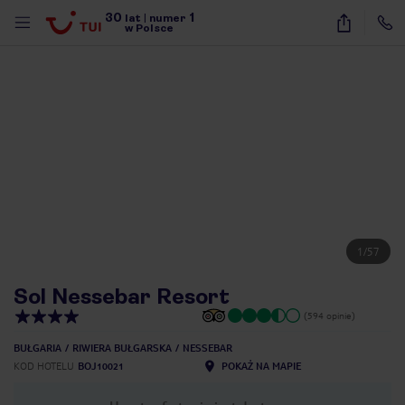
30
1
lat
|
numer
w Polsce
1
/
57
Sol Nessebar Resort
(594 opinie)
BUŁGARIA
RIWIERA BUŁGARSKA
NESSEBAR
KOD HOTELU
BOJ10021
POKAŻ NA MAPIE
nute