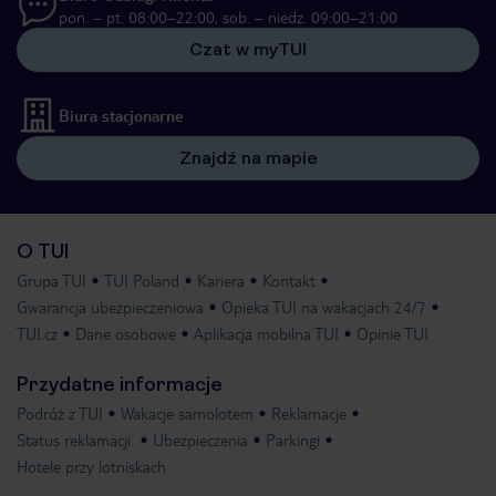
pon. – pt. 08:00–22:00, sob. – niedz. 09:00–21:00
Czat w myTUI
Biura stacjonarne
Znajdź na mapie
O TUI
Grupa TUI
TUI Poland
Kariera
Kontakt
Gwarancja ubezpieczeniowa
Opieka TUI na wakacjach 24/7
TUI.cz
Dane osobowe
Aplikacja mobilna TUI
Opinie TUI
Przydatne informacje
Podróż z TUI
Wakacje samolotem
Reklamacje
Status reklamacji
Ubezpieczenia
Parkingi
Hotele przy lotniskach