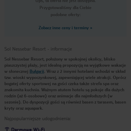
Ups, ta oferta nie jest dostępna.
Przygotowaliśmy dla Ciebie
podobne oferty:
Zobacz inne ceny i terminy
»
Sol Nessebar Resort
-
informacje
Sol Nessebar Resort, położony w spokojnej okolicy, blisko
piaszczystej plaży, jest idealną propozycją na wyjątkowe wakacje
w słonecznej
Bułgarii
. Wraz z 2 innymi hotelami wchodzi w skład
tzw. wioski wypoczynkowej, zapewniającej wiele atrakcji. Oprócz
bogatej oferty sportowej na gości czeka także strefa spa oraz
znakomita kuchnia. Ważnym atutem hotelu są pokoje dla dużych
rodzin (aż 6-osobowe) oraz animacje dla najmłodszych (w
sezonie). Do dyspozycji gości są również basen z tarasem, basen
kryty oraz aquapark.
Najpopularniejsze udogodnienia:
Darmowe Wi-Fi