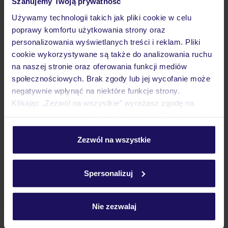
Szanujemy Twoją prywatność
Używamy technologii takich jak pliki cookie w celu
poprawy komfortu użytkowania strony oraz
personalizowania wyświetlanych treści i reklam. Pliki
Lider niskich cen
Największe biuro
30 lat w P
cookie wykorzystywane są także do analizowania ruchu
podróży w Polsce
na naszej stronie oraz oferowania funkcji mediów
społecznościowych. Brak zgody lub jej wycofanie może
negatywnie wpłynąć na niektóre funkcje strony.
Klikając „Zezwól na wszystkie” wyrażasz zgodę na
umieszczenie wszystkich plików cookie. Możesz jednak
Hotel
personalizować swój wybór wchodząc w zakładkę
„Szczegóły”
Zezwól na wszystkie
Szczegółowe informacje o plikach cookie znajdziesz
Opinie
w
polityce plików cookies
oraz
polityce prywatności
.
Spersonalizuj
Pokoje
Nie zezwalaj