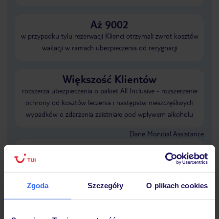
Aż 9002
w przypadku tylu rezerwacji Klienci otrzymali zwrot kosztów
wakacji w ramach ubezpieczenia od rezygnacji
Większość Klientów
rozszerza ubezpieczenia o pakiet All Inclusive - rozszerzenie
ochrony od kosztów leczenia i następstw nieszczęśliwych
wypadków o zdarzenia zaistniałe pod wpływem alkoholu
Dane Mondial Assistance
Sprawdź szczegóły wariantów ochrony
»
Zgoda
Szczegóły
O plikach cookies
Dlaczego warto wybrać TUI?