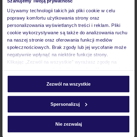
Szanujemy Twoją prywatność
Używamy technologii takich jak pliki cookie w celu
poprawy komfortu użytkowania strony oraz
personalizowania wyświetlanych treści i reklam. Pliki
Lider niskich cen
Największe biuro
30 lat w P
cookie wykorzystywane są także do analizowania ruchu
podróży w Polsce
na naszej stronie oraz oferowania funkcji mediów
społecznościowych. Brak zgody lub jej wycofanie może
negatywnie wpłynąć na niektóre funkcje strony.
Klikając „Zezwól na wszystkie” wyrażasz zgodę na
umieszczenie wszystkich plików cookie. Możesz jednak
Hotel
personalizować swój wybór wchodząc w zakładkę
„Szczegóły”
Zezwól na wszystkie
Szczegółowe informacje o plikach cookie znajdziesz
Opinie
w
polityce plików cookies
oraz
polityce prywatności
.
Spersonalizuj
Pokoje
Nie zezwalaj