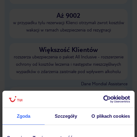
Aż 9002
w przypadku tylu rezerwacji Klienci otrzymali zwrot kosztów
wakacji w ramach ubezpieczenia od rezygnacji
Większość Klientów
rozszerza ubezpieczenia o pakiet All Inclusive - rozszerzenie
ochrony od kosztów leczenia i następstw nieszczęśliwych
wypadków o zdarzenia zaistniałe pod wpływem alkoholu
Dane Mondial Assistance
Sprawdź szczegóły wariantów ochrony
»
Zgoda
Szczegóły
O plikach cookies
Dlaczego warto wybrać TUI?