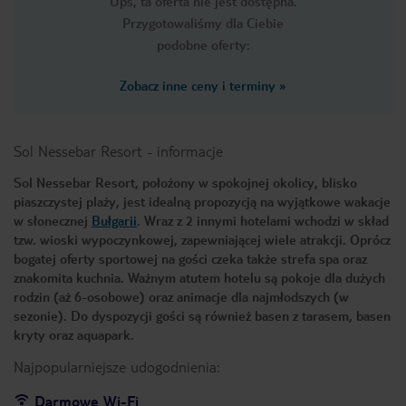
Ups, ta oferta nie jest dostępna.
Przygotowaliśmy dla Ciebie
podobne oferty:
Zobacz inne ceny i terminy
»
Sol Nessebar Resort
-
informacje
Sol Nessebar Resort, położony w spokojnej okolicy, blisko
piaszczystej plaży, jest idealną propozycją na wyjątkowe wakacje
w słonecznej
Bułgarii
. Wraz z 2 innymi hotelami wchodzi w skład
tzw. wioski wypoczynkowej, zapewniającej wiele atrakcji. Oprócz
bogatej oferty sportowej na gości czeka także strefa spa oraz
znakomita kuchnia. Ważnym atutem hotelu są pokoje dla dużych
rodzin (aż 6-osobowe) oraz animacje dla najmłodszych (w
sezonie). Do dyspozycji gości są również basen z tarasem, basen
kryty oraz aquapark.
Najpopularniejsze udogodnienia:
Darmowe Wi-Fi