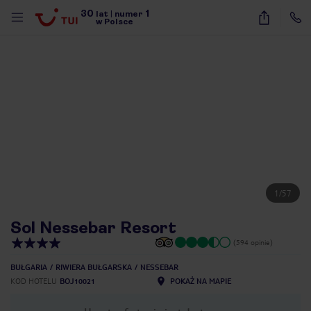
30
1
lat
|
numer
w Polsce
1
/
57
Sol Nessebar Resort
(594 opinie)
BUŁGARIA
RIWIERA BUŁGARSKA
NESSEBAR
KOD HOTELU
BOJ10021
POKAŻ NA MAPIE
nute