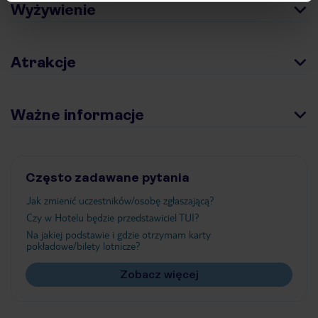
Wyżywienie
Atrakcje
Ważne informacje
Często zadawane pytania
Jak zmienić uczestników/osobę zgłaszającą?
Czy w Hotelu będzie przedstawiciel TUI?
Na jakiej podstawie i gdzie otrzymam karty
pokładowe/bilety lotnicze?
Zobacz więcej