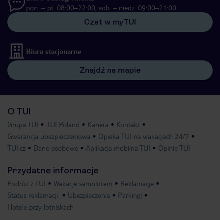
pon. – pt. 08:00–22:00, sob. – niedz. 09:00–21:00
Czat w myTUI
Biura stacjonarne
Znajdź na mapie
O TUI
Grupa TUI
TUI Poland
Kariera
Kontakt
Gwarancja ubezpieczeniowa
Opieka TUI na wakacjach 24/7
TUI.cz
Dane osobowe
Aplikacja mobilna TUI
Opinie TUI
Przydatne informacje
Podróż z TUI
Wakacje samolotem
Reklamacje
Status reklamacji
Ubezpieczenia
Parkingi
Hotele przy lotniskach