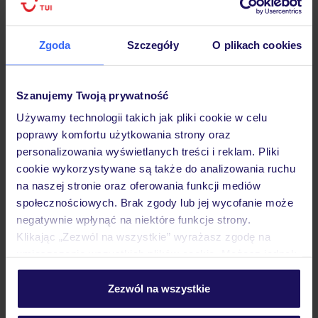
Zgoda
Szczegóły
O plikach cookies
Hotel
Szanujemy Twoją prywatność
Używamy technologii takich jak pliki cookie w celu
poprawy komfortu użytkowania strony oraz
Pokoje
personalizowania wyświetlanych treści i reklam. Pliki
cookie wykorzystywane są także do analizowania ruchu
na naszej stronie oraz oferowania funkcji mediów
Wyżywienie
społecznościowych. Brak zgody lub jej wycofanie może
negatywnie wpłynąć na niektóre funkcje strony.
Klikając „Zezwól na wszystkie” wyrażasz zgodę na
Atrakcje
umieszczenie wszystkich plików cookie. Możesz jednak
personalizować swój wybór wchodząc w zakładkę
„Szczegóły”
Zezwól na wszystkie
Ważne informacje
Szczegółowe informacje o plikach cookie znajdziesz