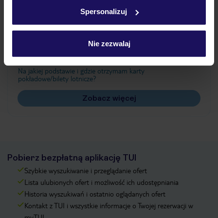
w
polityce plików cookies
oraz
polityce prywatności
.
Spersonalizuj
Często zadawane pytania
Nie zezwalaj
Jak zmienić uczestników/osobę zgłaszającą?
Czy w Hotelu będzie przedstawiciel TUI?
Na jakiej podstawie i gdzie otrzymam karty
pokładowe/bilety lotnicze?
Zobacz więcej
Pobierz bezpłatną aplikację TUI
Szybkie wyszukiwanie i przeglądanie ofert
Lista ulubionych ofert i możliwość ich udostępniania
Historia wyszukiwań i ostatnio oglądanych ofert
Kontakt z TUI i wszystkie informacje o Twojej rezerwacji w
myTUI