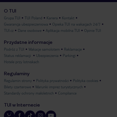
O TUI
Grupa TUI
TUI Poland
Kariera
Kontakt
Gwarancja ubezpieczeniowa
Opieka TUI na wakacjach 24/7
TUI.cz
Dane osobowe
Aplikacja mobilna TUI
Opinie TUI
Przydatne informacje
Podróż z TUI
Wakacje samolotem
Reklamacje
Status reklamacji
Ubezpieczenia
Parkingi
Hotele przy lotniskach
Regulaminy
Regulamin strony
Polityka prywatności
Polityka cookies
Bilety czarterowe
Warunki imprez turystycznych
Standardy ochrony małoletnich
Compliance
TUI w Internecie