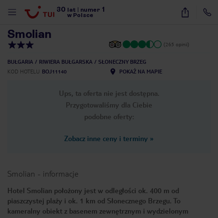
30
1
1
/
9
lat
|
numer
w Polsce
Smolian
(265 opinii)
BUŁGARIA
RIWIERA BUŁGARSKA
SŁONECZNY BRZEG
KOD HOTELU
BOJ11140
POKAŻ NA MAPIE
Ups, ta oferta nie jest dostępna.
Przygotowaliśmy dla Ciebie
podobne oferty:
Zobacz inne ceny i terminy
»
Smolian
-
informacje
Hotel Smolian położony jest w odległości ok. 400 m od
piaszczystej plaży i ok. 1 km od Słonecznego Brzegu. To
nute
kameralny obiekt z basenem zewnętrznym i wydzielonym