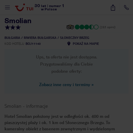
30
1
1
/
9
lat
|
numer
w Polsce
Smolian
(265 opinii)
BUŁGARIA
RIWIERA BUŁGARSKA
SŁONECZNY BRZEG
KOD HOTELU
BOJ11140
POKAŻ NA MAPIE
Ups, ta oferta nie jest dostępna.
Przygotowaliśmy dla Ciebie
podobne oferty:
Zobacz inne ceny i terminy
»
Smolian
-
informacje
Hotel Smolian położony jest w odległości ok. 400 m od
piaszczystej plaży i ok. 1 km od Słonecznego Brzegu. To
nute
kameralny obiekt z basenem zewnętrznym i wydzielonym