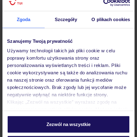
Zgoda
Szczegóły
O plikach cookies
Hotel
Szanujemy Twoją prywatność
Używamy technologii takich jak pliki cookie w celu
poprawy komfortu użytkowania strony oraz
Pokoje
personalizowania wyświetlanych treści i reklam. Pliki
cookie wykorzystywane są także do analizowania ruchu
na naszej stronie oraz oferowania funkcji mediów
Wyżywienie
społecznościowych. Brak zgody lub jej wycofanie może
negatywnie wpłynąć na niektóre funkcje strony.
Klikając „Zezwól na wszystkie” wyrażasz zgodę na
Atrakcje
umieszczenie wszystkich plików cookie. Możesz jednak
personalizować swój wybór wchodząc w zakładkę
„Szczegóły”
Zezwól na wszystkie
Ważne informacje
Szczegółowe informacje o plikach cookie znajdziesz