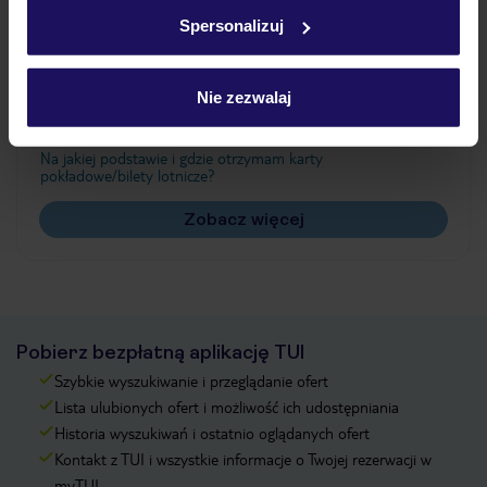
w
polityce plików cookies
oraz
polityce prywatności
.
Spersonalizuj
Często zadawane pytania
Nie zezwalaj
Jak zmienić uczestników/osobę zgłaszającą?
Czy w Hotelu będzie przedstawiciel TUI?
Na jakiej podstawie i gdzie otrzymam karty
pokładowe/bilety lotnicze?
Zobacz więcej
Pobierz bezpłatną aplikację TUI
Szybkie wyszukiwanie i przeglądanie ofert
Lista ulubionych ofert i możliwość ich udostępniania
Historia wyszukiwań i ostatnio oglądanych ofert
Kontakt z TUI i wszystkie informacje o Twojej rezerwacji w
myTUI