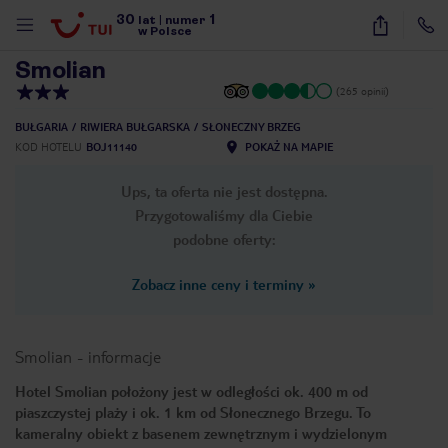
30
1
1
/
9
lat
|
numer
w Polsce
Smolian
(265 opinii)
BUŁGARIA
RIWIERA BUŁGARSKA
SŁONECZNY BRZEG
KOD HOTELU
BOJ11140
POKAŻ NA MAPIE
Ups, ta oferta nie jest dostępna.
Przygotowaliśmy dla Ciebie
podobne oferty:
Zobacz inne ceny i terminy
»
Smolian
-
informacje
Hotel Smolian położony jest w odległości ok. 400 m od
piaszczystej plaży i ok. 1 km od Słonecznego Brzegu. To
nute
kameralny obiekt z basenem zewnętrznym i wydzielonym