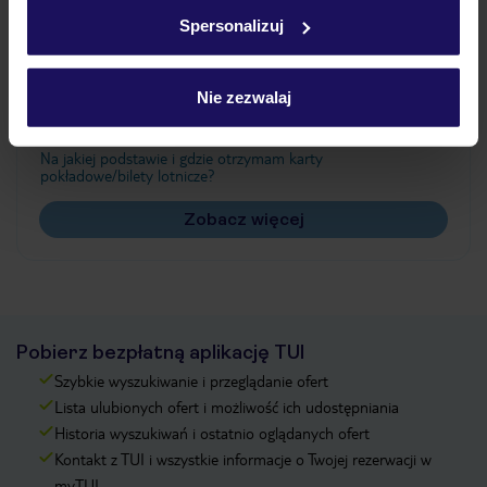
w
polityce plików cookies
oraz
polityce prywatności
.
Spersonalizuj
Często zadawane pytania
Nie zezwalaj
Jak zmienić uczestników/osobę zgłaszającą?
Czy w Hotelu będzie przedstawiciel TUI?
Na jakiej podstawie i gdzie otrzymam karty
pokładowe/bilety lotnicze?
Zobacz więcej
Pobierz bezpłatną aplikację TUI
Szybkie wyszukiwanie i przeglądanie ofert
Lista ulubionych ofert i możliwość ich udostępniania
Historia wyszukiwań i ostatnio oglądanych ofert
Kontakt z TUI i wszystkie informacje o Twojej rezerwacji w
myTUI