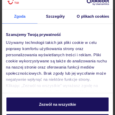
Zgoda
Szczegóły
O plikach cookies
Hotel
Szanujemy Twoją prywatność
Używamy technologii takich jak pliki cookie w celu
poprawy komfortu użytkowania strony oraz
Pokoje
personalizowania wyświetlanych treści i reklam. Pliki
cookie wykorzystywane są także do analizowania ruchu
na naszej stronie oraz oferowania funkcji mediów
Wyżywienie
społecznościowych. Brak zgody lub jej wycofanie może
negatywnie wpłynąć na niektóre funkcje strony.
Klikając „Zezwól na wszystkie” wyrażasz zgodę na
Atrakcje
umieszczenie wszystkich plików cookie. Możesz jednak
personalizować swój wybór wchodząc w zakładkę
„Szczegóły”
Zezwól na wszystkie
Ważne informacje
Szczegółowe informacje o plikach cookie znajdziesz