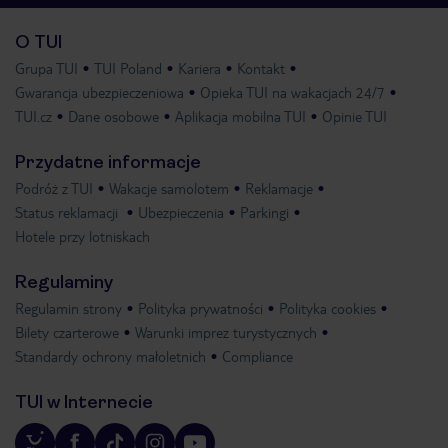
O TUI
Grupa TUI
TUI Poland
Kariera
Kontakt
Gwarancja ubezpieczeniowa
Opieka TUI na wakacjach 24/7
TUI.cz
Dane osobowe
Aplikacja mobilna TUI
Opinie TUI
Przydatne informacje
Podróż z TUI
Wakacje samolotem
Reklamacje
Status reklamacji
Ubezpieczenia
Parkingi
Hotele przy lotniskach
Regulaminy
Regulamin strony
Polityka prywatności
Polityka cookies
Bilety czarterowe
Warunki imprez turystycznych
Standardy ochrony małoletnich
Compliance
TUI w Internecie