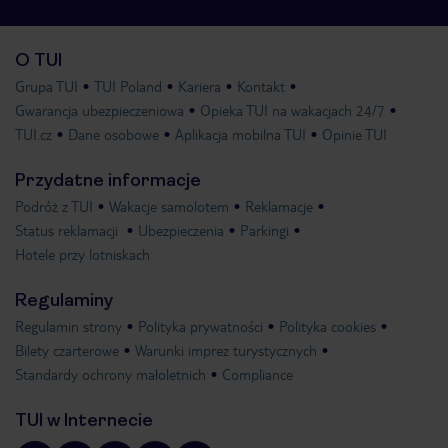
O TUI
Grupa TUI
TUI Poland
Kariera
Kontakt
Gwarancja ubezpieczeniowa
Opieka TUI na wakacjach 24/7
TUI.cz
Dane osobowe
Aplikacja mobilna TUI
Opinie TUI
Przydatne informacje
Podróż z TUI
Wakacje samolotem
Reklamacje
Status reklamacji
Ubezpieczenia
Parkingi
Hotele przy lotniskach
Regulaminy
Regulamin strony
Polityka prywatności
Polityka cookies
Bilety czarterowe
Warunki imprez turystycznych
Standardy ochrony małoletnich
Compliance
TUI w Internecie