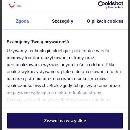
Hotel
Zgoda
Szczegóły
O plikach cookies
Opinie
Szanujemy Twoją prywatność
Używamy technologii takich jak pliki cookie w celu
poprawy komfortu użytkowania strony oraz
Pokoje
personalizowania wyświetlanych treści i reklam. Pliki
cookie wykorzystywane są także do analizowania ruchu
na naszej stronie oraz oferowania funkcji mediów
Wyżywienie
społecznościowych. Brak zgody lub jej wycofanie może
negatywnie wpłynąć na niektóre funkcje strony.
Klikając „Zezwól na wszystkie” wyrażasz zgodę na
Atrakcje
umieszczenie wszystkich plików cookie. Możesz jednak
personalizować swój wybór wchodząc w zakładkę
„Szczegóły”
Zezwól na wszystkie
Szczegółowe informacje o plikach cookie znajdziesz
Ważne informacje