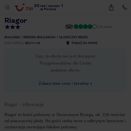
30
1
1
/
13
lat
|
numer
w Polsce
Riagor
(26 opinii)
BUŁGARIA
RIWIERA BUŁGARSKA
SŁONECZNY BRZEG
KOD HOTELU
BOJ11118
POKAŻ NA MAPIE
Ups, ta oferta nie jest dostępna.
Przygotowaliśmy dla Ciebie
podobne oferty:
Zobacz inne ceny i terminy
»
Riagor
-
informacje
Riagor to hotel położony w Słonecznym Brzegu, ok. 350 metrów
od piaszczystej plaży. Na gości czeka taras z odkrytym basenem i
nute
restauracja serwująca lokalne potrawy.