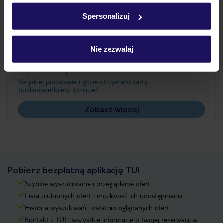
w
polityce plików cookies
oraz
polityce prywatności
.
Spersonalizuj
Często zadawane pytania
Nie zezwalaj
Jak zmienić uczestników/osobę zgłaszającą?
Czy w Hotelu będzie przedstawiciel TUI?
Na jakiej podstawie i gdzie otrzymam karty
pokładowe/bilety lotnicze?
Zobacz więcej
Pobierz bezpłatną aplikację TUI
Szybkie wyszukiwanie i przeglądanie ofert
Lista ulubionych ofert i możliwość ich udostępniania
Historia wyszukiwań i ostatnio oglądanych ofert
Kontakt z TUI i wszystkie informacje o Twojej rezerwacji w