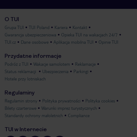
O TUI
Grupa TUI
TUI Poland
Kariera
Kontakt
Gwarancja ubezpieczeniowa
Opieka TUI na wakacjach 24/7
TUI.cz
Dane osobowe
Aplikacja mobilna TUI
Opinie TUI
Przydatne informacje
Podróż z TUI
Wakacje samolotem
Reklamacje
Status reklamacji
Ubezpieczenia
Parkingi
Hotele przy lotniskach
Regulaminy
Regulamin strony
Polityka prywatności
Polityka cookies
Bilety czarterowe
Warunki imprez turystycznych
Standardy ochrony małoletnich
Compliance
TUI w Internecie