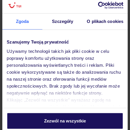
Lider niskich cen
Największe biuro
30 lat w P
podróży w Polsce
Zgoda
Szczegóły
O plikach cookies
Szanujemy Twoją prywatność
Hotel
Używamy technologii takich jak pliki cookie w celu
poprawy komfortu użytkowania strony oraz
Pokoje
personalizowania wyświetlanych treści i reklam. Pliki
cookie wykorzystywane są także do analizowania ruchu
na naszej stronie oraz oferowania funkcji mediów
Wyżywienie
społecznościowych. Brak zgody lub jej wycofanie może
negatywnie wpłynąć na niektóre funkcje strony.
Klikając „Zezwól na wszystkie” wyrażasz zgodę na
Atrakcje
umieszczenie wszystkich plików cookie. Możesz jednak
personalizować swój wybór wchodząc w zakładkę
„Szczegóły”
Zezwól na wszystkie
Szczegółowe informacje o plikach cookie znajdziesz
Ważne informacje