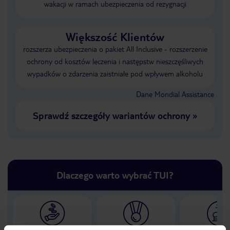
wakacji w ramach ubezpieczenia od rezygnacji
Większość Klientów
rozszerza ubezpieczenia o pakiet All Inclusive - rozszerzenie
ochrony od kosztów leczenia i następstw nieszczęśliwych
wypadków o zdarzenia zaistniałe pod wpływem alkoholu
Dane Mondial Assistance
Sprawdź szczegóły wariantów ochrony
»
Dlaczego warto wybrać TUI?