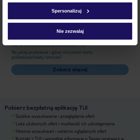
w
polityce plików cookies
oraz
polityce prywatności
.
Spersonalizuj
Często zadawane pytania
Nie zezwalaj
Jak zmienić uczestników/osobę zgłaszającą?
Czy w Hotelu będzie przedstawiciel TUI?
Na jakiej podstawie i gdzie otrzymam karty
pokładowe/bilety lotnicze?
Zobacz więcej
Pobierz bezpłatną aplikację TUI
Szybkie wyszukiwanie i przeglądanie ofert
Lista ulubionych ofert i możliwość ich udostępniania
Historia wyszukiwań i ostatnio oglądanych ofert
Kontakt z TUI i wszystkie informacje o Twojej rezerwacji w