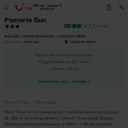
30
1
1
/
6
lat
|
numer
w Polsce
Pomorie Sun
(1 opinia)
BUŁGARIA
RIWIERA BUŁGARSKA
SŁONECZNY BRZEG
KOD HOTELU
BOJ11082
POKAŻ NA MAPIE
Ups, ta oferta nie jest dostępna.
Przygotowaliśmy dla Ciebie
podobne oferty:
Zobacz inne ceny i terminy
»
Pomorie Sun
-
informacje
Hotel Pomorie Sun położony jest niedaleko piaszczystej plaży,
ok. 800 m od pełnego atrakcji centrum Słonecznego Brzegu.
nute
Obiekt został wyremontowany w 2019 r. i oferuje gościom