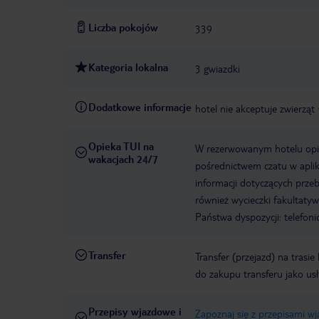
Liczba pokojów
339
Kategoria lokalna
3 gwiazdki
Dodatkowe informacje
hotel nie akceptuje zwierząt
Opieka TUI na
W rezerwowanym hotelu opiek
wakacjach 24/7
pośrednictwem czatu w aplik
informacji dotyczących prze
również wycieczki fakultaty
Państwa dyspozycji: telefon
Transfer
Transfer (przejazd) na trasi
do zakupu transferu jako us
Przepisy wjazdowe i
Zapoznaj się z przepisami w