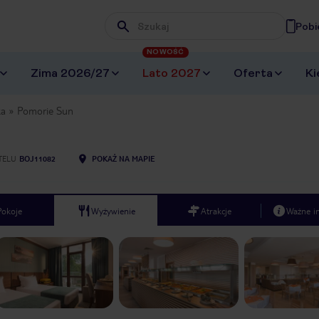
Pobi
Wpisz frazę, której szukasz
NOWOŚĆ
Zima 2026/27
Lato 2027
Oferta
Ki
ka
Pomorie Sun
TELU
BOJ11082
POKAŻ NA MAPIE
Pokoje
Wyżywienie
Atrakcje
Ważne i