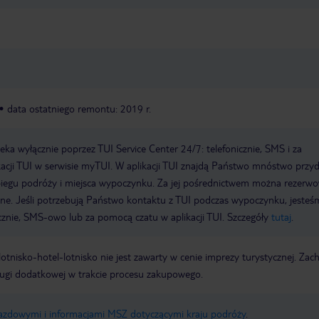
data ostatniego remontu: 2019 r.
a wyłącznie poprzez TUI Service Center 24/7: telefonicznie, SMS i za
acji TUI w serwisie myTUI. W aplikacji TUI znajdą Państwo mnóstwo przy
biegu podróży i miejsca wypoczynku. Za jej pośrednictwem można rezerw
wne. Jeśli potrzebują Państwo kontaktu z TUI podczas wypoczynku, jeste
icznie, SMS-owo lub za pomocą czatu w aplikacji TUI. Szczegóły
tutaj
.
e lotnisko-hotel-lotnisko nie jest zawarty w cenie imprezy turystycznej. Za
ługi dodatkowej w trakcie procesu zakupowego.
jazdowymi i informacjami MSZ dotyczącymi kraju podróży
.