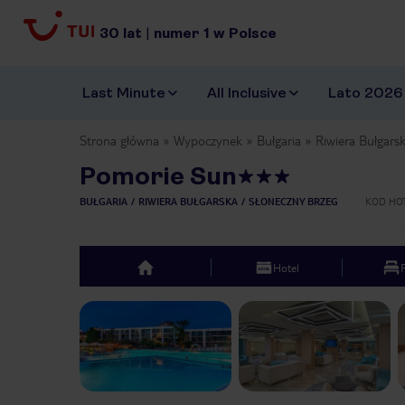
30
lat
|
numer
1
w Polsce
Last Minute
All Inclusive
Lato 2026
Strona główna
Wypoczynek
Bułgaria
Riwiera Bułgars
Pomorie Sun
BUŁGARIA
RIWIERA BUŁGARSKA
SŁONECZNY BRZEG
KOD HO
Hotel
top
Previous slide