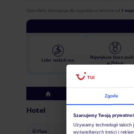
Opis oferty obowiązuje dla wyjazdów w terminie
od
1 maja
Największe biuro podr
Lider niskich cen
w Polsce
Hotel
top
Zgoda
Hotel
Szanujemy Twoją prywatno
Używamy technologii takich 
Plaża
ok. 50 m od plaży
wyświetlanych treści i rekla