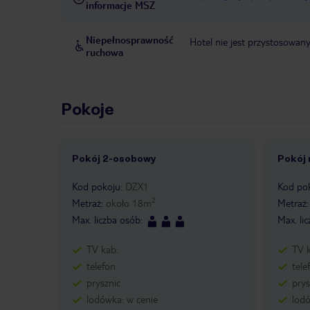
informacje MSZ
Niepełnosprawność
Hotel nie jest przystosowan
ruchowa
Pokoje
Pokój 2-osobowy
Pokój 
Kod pokoju
:
DZX1
Kod po
2
Metraż
:
około
18
m
Metraż
Max. liczba osób
:
Max. li
TV kab.
TV 
telefon
tele
prysznic
prys
lodówka: w cenie
lodó