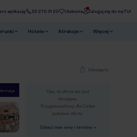
erz aplikację
22 270 31 20
Ulubione
Zaloguj się do myTUI
erunki
Hotele
Atrakcje
Więcej
Udostępnij
nformacje
Ups, ta oferta nie jest
1
/
6
dostępna.
Next slide
Przygotowaliśmy dla Ciebie
podobne oferty:
Zobacz inne ceny i terminy
»