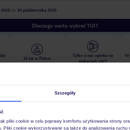
 2026
do
30 października 2026
Dlaczego warto wybrać TUI?
óży
Tylko u nas opieka na
10
30 lat w Polsce
wakacjach 24/7
Pokoje
Wyżywienie
Atrakcje
Ważne i
Szczegóły
ść
jak pliki cookie w celu poprawy komfortu użytkowania strony or
m. Pliki cookie wykorzystywane są także do analizowania ruchu 