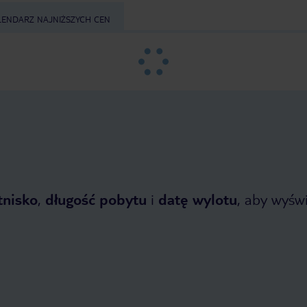
LENDARZ NAJNIŻSZYCH CEN
tnisko
,
długość pobytu
i
datę wylotu
, aby wyświe