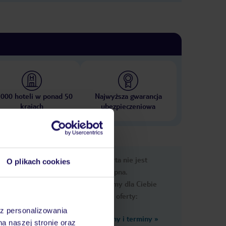
 000 hoteli w ponad 50
Najwyższa gwarancja
krajach
ubezpieczeniowa
nformacje
Ups, ta oferta nie jest
O plikach cookies
dostępna.
Przygotowaliśmy dla Ciebie
podobne oferty:
az personalizowania
Zobacz inne ceny i terminy
»
na naszej stronie oraz