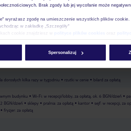
połecznościowych. Brak zgody lub jej wycofanie może negatywni
zy w tygodniu
łóżeczka dla dzieci: za opłatą, ok. 8 BGN/dzień, na
ie” wyrażasz zgodę na umieszczenie wszystkich plików cookie
a w restauracji
wydzielona część basenu dla dzieci
wchodząc w zakładkę „Szczegóły”
ikach cookie znajdziesz w
polityce plików cookies
oraz
polity
a część basenu dla dzieci
leżaki: w cenie, parasole: w cenie
Spersonalizuj
Z
tkówka
 dorosłych kilka razy w tygodniu
rzutki w cenie
bilard za opłatą
łównym budynku
Wi-Fi: w recepcji/lobby, za opłatą, ok. 6 BGN/dzień
pa
 12 BGN/dzień
sklepy
pralnia: za opłatą
kantor
sejf: w recepcji, za op
fryzjer: za opłatą