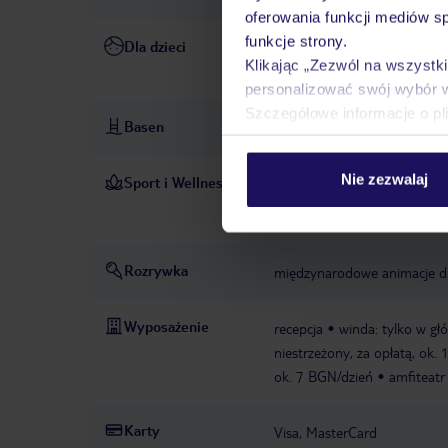
oferowania funkcji mediów s
funkcje strony.
Dla dzieci
animacje dla dzieci: kilka ra
Klikając „Zezwól na wszystk
zapytanie
wysokie krzesełk
personalizować swój wybór 
Szczegółowe informacje o pl
Basen
basen: zewnętrzny, wydzielon
Nie zezwalaj
Sport i Wellness
tenis stołowy
sia
W CENIE
masaże
PŁATNE
Rozrywka
międzynarodowe animacje dla
Wyposażenie
recepcja
winda: tylko w g
niestrzeżony, za opłatą, ok.
ok. 7 BGN/dzień
amfiteatr
Karty
Visa, MasterCard