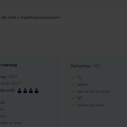
y dla osób z niepełnosprawnościami
rodzinny
Kod pokoju
:
7AD
koju
:
FZX1
TV
2
:
około
35
m
telefon
czba osób
:
wanna lub prysznic
WC
kab.
balkon lub taras
fon
znic
wka: w cenie