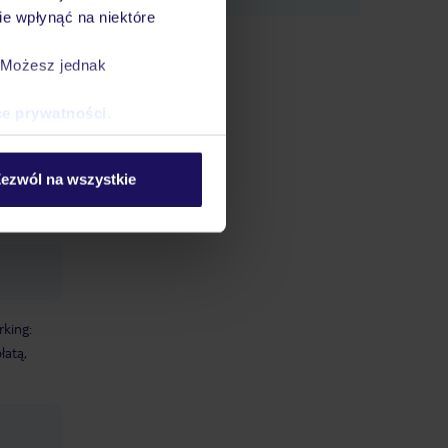
e wpłynąć na niektóre
. Możesz jednak
ce prywatności
.
ezwól na wszystkie
rking:
łatą,