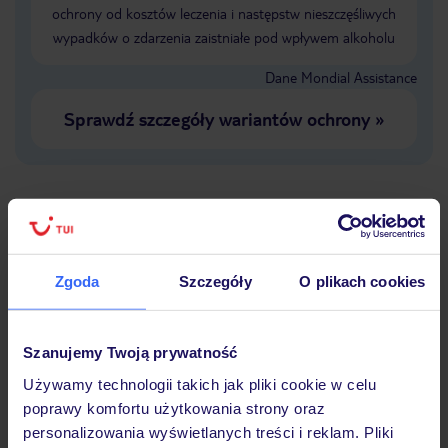
ochrony od kosztów leczenia i następstw nieszczęśliwych
wypadków o zdarzenia zaistniałe pod wpływem alkoholu
Dane Mondial Assistance
Sprawdź szczegóły wariantów ochrony
»
Dlaczego warto wybrać TUI?
Zgoda
Szczegóły
O plikach cookies
Lider niskich cen
Największe biuro
30 lat w P
Szanujemy Twoją prywatność
podróży w Polsce
Używamy technologii takich jak pliki cookie w celu
poprawy komfortu użytkowania strony oraz
personalizowania wyświetlanych treści i reklam. Pliki