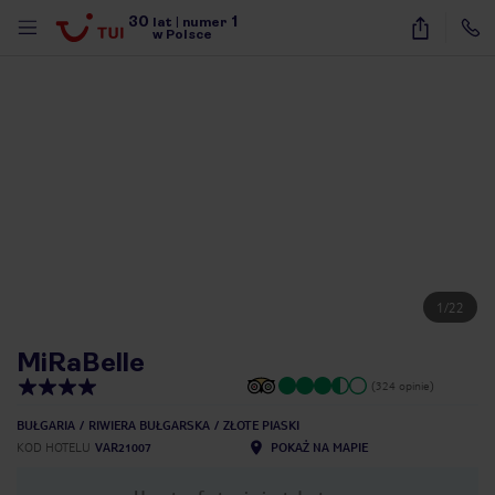
30
1
lat
|
numer
w Polsce
1
/
22
MiRaBelle
(324 opinie)
BUŁGARIA
RIWIERA BUŁGARSKA
ZŁOTE PIASKI
KOD HOTELU
VAR21007
POKAŻ NA MAPIE
nute