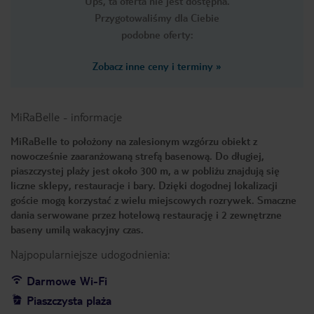
Ups, ta oferta nie jest dostępna.
Przygotowaliśmy dla Ciebie
podobne oferty:
Zobacz inne ceny i terminy
»
MiRaBelle
-
informacje
MiRaBelle to położony na zalesionym wzgórzu obiekt z
nowocześnie zaaranżowaną strefą basenową. Do długiej,
piaszczystej plaży jest około 300 m, a w pobliżu znajdują się
liczne sklepy, restauracje i bary. Dzięki dogodnej lokalizacji
goście mogą korzystać z wielu miejscowych rozrywek. Smaczne
dania serwowane przez hotelową restaurację i 2 zewnętrzne
baseny umilą wakacyjny czas.
Najpopularniejsze udogodnienia:
Darmowe Wi-Fi
Piaszczysta plaża