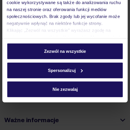
cookie wykorzystywane są także do analizowania ruchu
na naszej stronie oraz oferowania funkcji mediów
Hotel
społecznościowych. Brak zgody lub jej wycofanie może
negatywnie wpłynąć na niektóre funkcje strony.
Klikając „Zezwól na wszystkie” wyrażasz zgodę na
Opinie
umieszczenie wszystkich plików cookie. Możesz jednak
personalizować swój wybór wchodząc w zakładkę
„Szczegóły”
Zezwól na wszystkie
Pokoje
Szczegółowe informacje o plikach cookie znajdziesz
w
polityce plików cookies
oraz
polityce prywatności
.
Spersonalizuj
Wyżywienie
Nie zezwalaj
Atrakcje
Ważne informacje