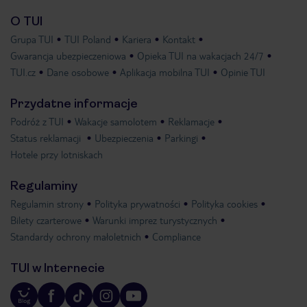
O TUI
Grupa TUI
TUI Poland
Kariera
Kontakt
Gwarancja ubezpieczeniowa
Opieka TUI na wakacjach 24/7
TUI.cz
Dane osobowe
Aplikacja mobilna TUI
Opinie TUI
Przydatne informacje
Podróż z TUI
Wakacje samolotem
Reklamacje
Status reklamacji
Ubezpieczenia
Parkingi
Hotele przy lotniskach
Regulaminy
Regulamin strony
Polityka prywatności
Polityka cookies
Bilety czarterowe
Warunki imprez turystycznych
Standardy ochrony małoletnich
Compliance
TUI w Internecie