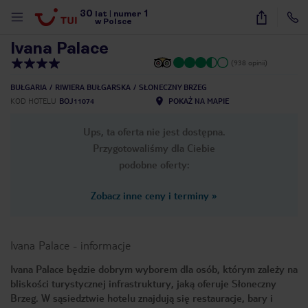
30
1
1
/
32
lat
|
numer
w Polsce
Ivana Palace
(938 opinii)
BUŁGARIA
RIWIERA BUŁGARSKA
SŁONECZNY BRZEG
KOD HOTELU
BOJ11074
POKAŻ NA MAPIE
Ups, ta oferta nie jest dostępna.
Przygotowaliśmy dla Ciebie
podobne oferty:
Zobacz inne ceny i terminy
»
Ivana Palace
-
informacje
Ivana Palace będzie dobrym wyborem dla osób, którym zależy na
bliskości turystycznej infrastruktury, jaką oferuje Słoneczny
nute
Brzeg. W sąsiedztwie hotelu znajdują się restauracje, bary i