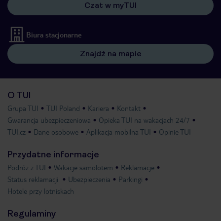
Czat w myTUI
Biura stacjonarne
Znajdź na mapie
O TUI
Grupa TUI
TUI Poland
Kariera
Kontakt
Gwarancja ubezpieczeniowa
Opieka TUI na wakacjach 24/7
TUI.cz
Dane osobowe
Aplikacja mobilna TUI
Opinie TUI
Przydatne informacje
Podróż z TUI
Wakacje samolotem
Reklamacje
Status reklamacji
Ubezpieczenia
Parkingi
Hotele przy lotniskach
Regulaminy