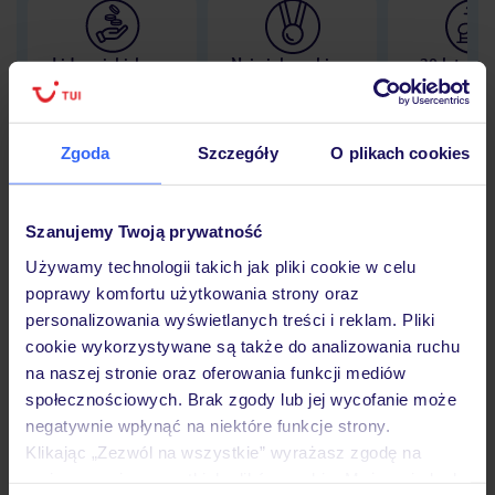
Lider niskich cen
Największe biuro
30 lat w P
podróży w Polsce
Zgoda
Szczegóły
O plikach cookies
Hotel
Szanujemy Twoją prywatność
Używamy technologii takich jak pliki cookie w celu
poprawy komfortu użytkowania strony oraz
Opinie
personalizowania wyświetlanych treści i reklam. Pliki
cookie wykorzystywane są także do analizowania ruchu
na naszej stronie oraz oferowania funkcji mediów
Pokoje
społecznościowych. Brak zgody lub jej wycofanie może
negatywnie wpłynąć na niektóre funkcje strony.
Klikając „Zezwól na wszystkie” wyrażasz zgodę na
Wyżywienie
umieszczenie wszystkich plików cookie. Możesz jednak