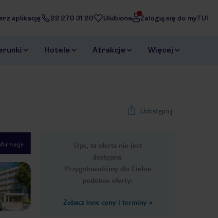
erz aplikację
22 270 31 20
Ulubione
Zaloguj się do myTUI
erunki
Hotele
Atrakcje
Więcej
Udostępnij
nformacje
Ups, ta oferta nie jest
1
/
32
dostępna.
Next slide
Przygotowaliśmy dla Ciebie
podobne oferty:
Zobacz inne ceny i terminy
»