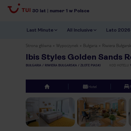
30
lat
|
numer
1
w Polsce
Last Minute
All Inclusive
Lato 2026
Strona główna
Wypoczynek
Bułgaria
Riwiera Bułgars
Ibis Styles Golden Sands 
BUŁGARIA
RIWIERA BUŁGARSKA
ZŁOTE PIASKI
KOD HOTELU
Hotel
top
Previous slide