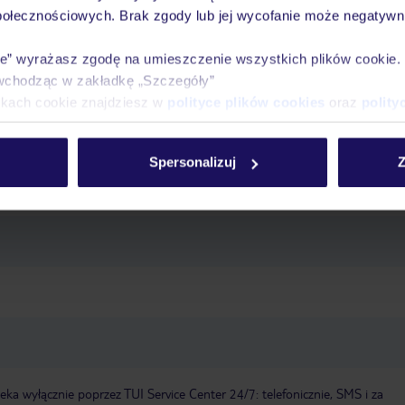
połecznościowych. Brak zgody lub jej wycofanie może negatywni
rznego
ręczniki w cenie
ie” wyrażasz zgodę na umieszczenie wszystkich plików cookie
, rezerwacja wymagana
wchodząc w zakładkę „Szczegóły”
ikach cookie znajdziesz w
polityce plików cookies
oraz
polity
 cenie, zewnętrzny, leżaki: w cenie, parasole: w cenie
ręczniki: w cenie
Spersonalizuj
Z
as
sala TV
Wi-Fi: w całym hotelu, w cenie
parking: niestrzeżony, za op
a wyłącznie poprzez TUI Service Center 24/7: telefonicznie, SMS i za