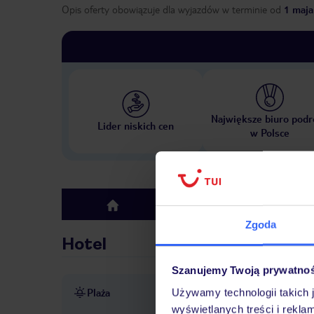
Opis oferty obowiązuje dla wyjazdów w terminie
od
1 maja
Największe biuro podr
Lider niskich cen
w Polsce
Hotel
top
Zgoda
Hotel
Szanujemy Twoją prywatno
Plaża
Używamy technologii takich 
ok. 200 m od plaży
piaszc
wyświetlanych treści i rekla
hotelu lub dostawcy zewnęt