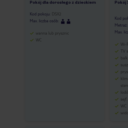
Pokój dla dorosłego z dzieckiem
Pokój
1 /
Kod pokoju
:
DSX2
Kod po
Max. liczba osób
:
Metraż
Max. li
wanna lub prysznic
WC
Wi-F
TV s
balk
sus
prys
klim
ste
lodó
sejf
WC
wid