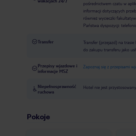
wakacjach 24/7
pośrednictwem czatu w aplik
informacji dotyczących prze
również wycieczki fakultaty
Państwa dyspozycji: telefon
Transfer
Transfer (przejazd) na trasi
do zakupu transferu jako us
Przepisy wjazdowe i
Zapoznaj się z przepisami w
informacje MSZ
Niepełnosprawność
Hotel nie jest przystosowan
ruchowa
Pokoje