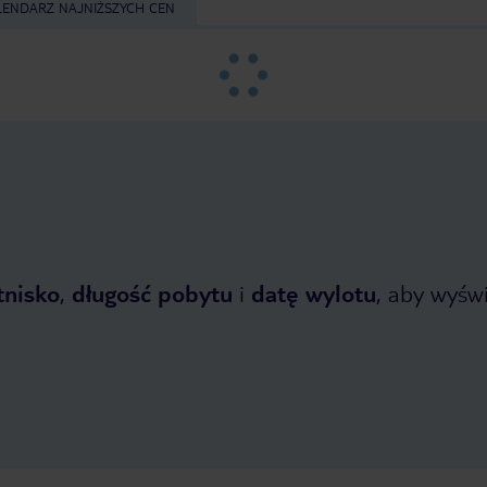
LENDARZ NAJNIŻSZYCH CEN
tnisko
,
długość pobytu
i
datę wylotu
, aby wyświe