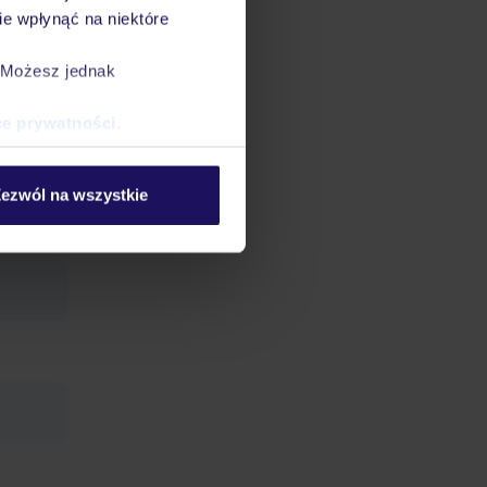
e wpłynąć na niektóre
. Możesz jednak
ce prywatności
.
ezwól na wszystkie
łatą ok.