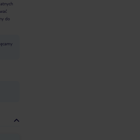
datnych
ować
śmy do
chęcamy