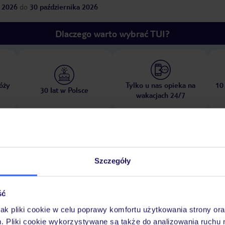
 2026
do
30 października 2026
Dlaczego warto wybrać TUI?
óży
Tylko u nas opieka na
10
30 lat w Polsce
wakacjach 24/7
Pokoje
Wyżywienie
Atrakcje
Ważne i
Szczegóły
ść
jak pliki cookie w celu poprawy komfortu użytkowania strony or
zysta
leżaki za opłatą, dostępność nie jest gwarantowana, zależna od decy
m. Pliki cookie wykorzystywane są także do analizowania ruchu 
rznego
parasole za opłatą, dostępność nie jest gwarantowana, zależna od