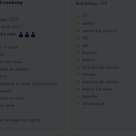
 2-osobowy
4
Kod pokoju
:
7AB
TV
koju
:
DZX1
telefon
2
:
około
20
m
wanna lub prysznic
czba osób
:
WC
sejf
i: w cenie
prysznic
at.
balkon
on lub taras
łóżeczko dla dziecka
zarka do włosów
minibar
znic
suszarka do włosów
atyzacja: w cenie, indywidualnie
balkon lub taras
rowana
łazienka
wka: w cenie
klimatyzacja
: w cenie
ok na basen lub ogród