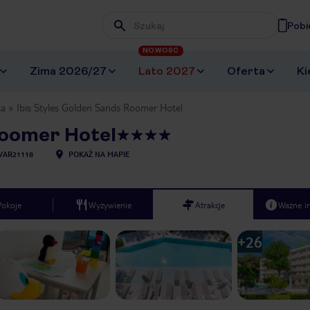
Pobi
Wpisz frazę, której szukasz
NOWOŚĆ
Zima 2026/27
Lato 2027
Oferta
Ki
ka
Ibis Styles Golden Sands Roomer Hotel
Roomer Hotel
VAR21118
POKAŻ NA MAPIE
Pokoje
Wyżywienie
Atrakcje
Ważne i
+
26