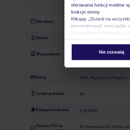
oferowania funkcji mediów s
hotelu lub dostawcy zewnęt
funkcje strony.
Klikając „Zezwól na wszystk
Dla dzieci
łóżeczka dla dzieci: w cenie
personalizować swój wybór 
Szczegółowe informacje o pl
Basen
basen: czerwiec - wrzesień, w
Nie zezwalaj
Wyposażenie
recepcja: 24 h
winda
tar
11 €/dzień
Karty
VISA, MasterCard, Maestro
Liczba pokojów
90
Kategoria lokalna
4 gwiazdki
Opieka TUI na
W rezerwowanym hotelu opiek