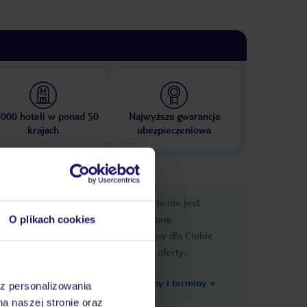
 000 hoteli w ponad 50
Najwyższa gwarancja
krajach
ubezpieczeniowa
nformacje
Ups, ta oferta nie jest
dostępna.
O plikach cookies
Przygotowaliśmy dla Ciebie
podobne oferty:
Zobacz inne ceny i terminy
»
az personalizowania
zji
na naszej stronie oraz
 decyzji