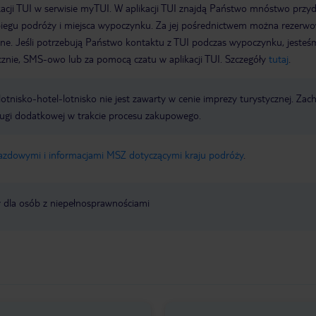
acji TUI w serwisie myTUI. W aplikacji TUI znajdą Państwo mnóstwo przy
biegu podróży i miejsca wypoczynku. Za jej pośrednictwem można rezerw
wne. Jeśli potrzebują Państwo kontaktu z TUI podczas wypoczynku, jeste
icznie, SMS-owo lub za pomocą czatu w aplikacji TUI. Szczegóły
tutaj
.
e lotnisko-hotel-lotnisko nie jest zawarty w cenie imprezy turystycznej. Za
ługi dodatkowej w trakcie procesu zakupowego.
jazdowymi i informacjami MSZ dotyczącymi kraju podróży
.
y dla osób z niepełnosprawnościami