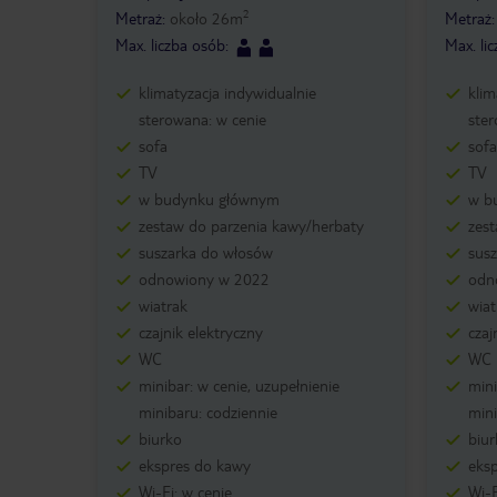
2
Metraż
:
około
26
m
Metraż
Max. liczba osób
:
Max. li
klimatyzacja indywidualnie
klim
sterowana: w cenie
ster
sofa
sofa
TV
TV
w budynku głównym
w b
zestaw do parzenia kawy/herbaty
zes
suszarka do włosów
sus
odnowiony w 2022
odn
wiatrak
wiat
czajnik elektryczny
czaj
WC
WC
minibar: w cenie, uzupełnienie
mini
minibaru: codziennie
mini
biurko
biur
ekspres do kawy
eks
Wi-Fi: w cenie
Wi-F