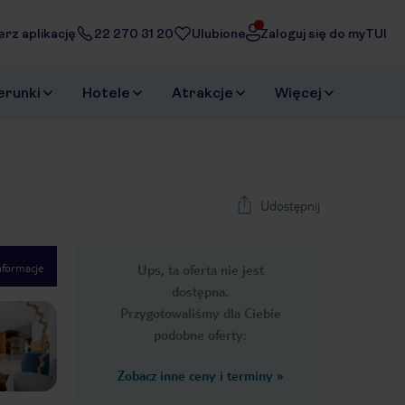
erz aplikację
22 270 31 20
Ulubione
Zaloguj się do myTUI
erunki
Hotele
Atrakcje
Więcej
Udostępnij
nformacje
Ups, ta oferta nie jest
1
/
43
dostępna.
Next slide
Przygotowaliśmy dla Ciebie
podobne oferty:
Zobacz inne ceny i terminy
»