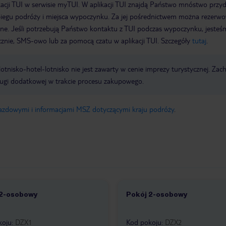
acji TUI w serwisie myTUI. W aplikacji TUI znajdą Państwo mnóstwo przy
biegu podróży i miejsca wypoczynku. Za jej pośrednictwem można rezerw
wne. Jeśli potrzebują Państwo kontaktu z TUI podczas wypoczynku, jeste
icznie, SMS-owo lub za pomocą czatu w aplikacji TUI. Szczegóły
tutaj
.
e lotnisko-hotel-lotnisko nie jest zawarty w cenie imprezy turystycznej. Za
ługi dodatkowej w trakcie procesu zakupowego.
jazdowymi i informacjami MSZ dotyczącymi kraju podróży
.
 2-osobowy
Pokój 2-osobowy
3
1 /
1
koju
:
DZX1
Kod pokoju
:
DZX2