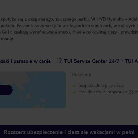
 spotyka się z ciszą starego, zacisznego parku. W HVD Nympha – Adul
spokoju. Poranek zaczyna się tu w eleganckich wnętrzach, w kojących 
Gości czekają wyrafinowane smaki, chwile całkowitej ciszy i prawdzi
rmonię.
żaki i parasole w cenie
TUI Service Center 24/7 + TUI 
Położenie:
bezpośrednio przy plaży
czas dojazdu z lotniska ok. 35 
Rozszerz ubezpieczenie i ciesz się wakacjami w pełni