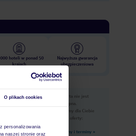
 000 hoteli w ponad 50
Najwyższa gwarancja
krajach
ubezpieczeniowa
nformacje
Ups, ta oferta nie jest
O plikach cookies
dostępna.
Przygotowaliśmy dla Ciebie
podobne oferty:
az personalizowania
Zobacz inne ceny i terminy
»
na naszej stronie oraz