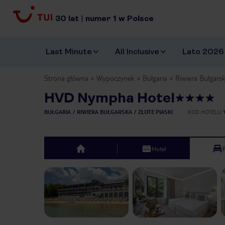
30
lat
|
numer
1
w Polsce
Last Minute
All Inclusive
Lato 2026
Strona główna
Wypoczynek
Bułgaria
Riwiera Bułgars
HVD Nympha Hotel
BUŁGARIA
RIWIERA BUŁGARSKA
ZŁOTE PIASKI
KOD HOTELU
Hotel
top
Previous slide