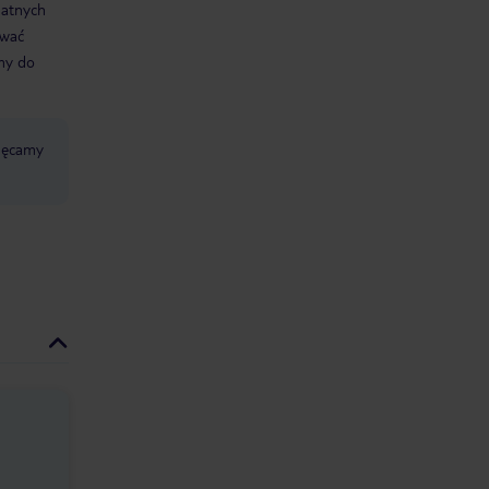
datnych
ować
śmy do
chęcamy