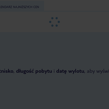
LENDARZ NAJNIŻSZYCH CEN
tnisko
,
długość pobytu
i
datę wylotu
, aby wyświe