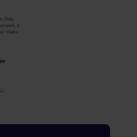
ts Only
barwach, z
wy relaks.
App
min