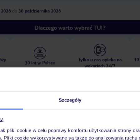
 2026
do
30 października 2026
Dlaczego warto wybrać TUI?
óży
Tylko u nas opieka na
10
30 lat w Polsce
wakacjach 24/7
Pokoje
Wyżywienie
Atrakcje
Ważne i
Szczegóły
ść
jak pliki cookie w celu poprawy komfortu użytkowania strony or
aki w cenie
parasole w cenie
ręczniki w cenie
m. Pliki cookie wykorzystywane są także do analizowania ruchu 