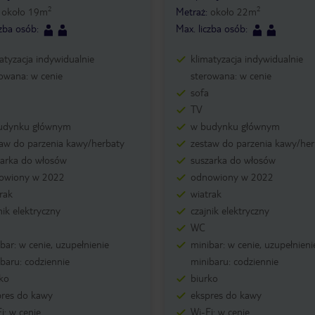
2
2
:
około
19
m
Metraż
:
około
22
m
czba osób
:
Max. liczba osób
:
atyzacja indywidualnie
klimatyzacja indywidualnie
owana: w cenie
sterowana: w cenie
sofa
TV
udynku głównym
w budynku głównym
taw do parzenia kawy/herbaty
zestaw do parzenia kawy/her
zarka do włosów
suszarka do włosów
owiony w 2022
odnowiony w 2022
rak
wiatrak
nik elektryczny
czajnik elektryczny
WC
bar: w cenie, uzupełnienie
minibar: w cenie, uzupełnieni
baru: codziennie
minibaru: codziennie
ko
biurko
pres do kawy
ekspres do kawy
i: w cenie
Wi-Fi: w cenie