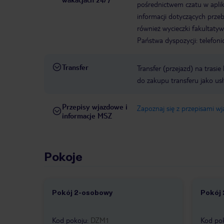
pośrednictwem czatu w aplik
informacji dotyczących prze
również wycieczki fakultaty
Państwa dyspozycji: telefon
Transfer
Transfer (przejazd) na trasi
do zakupu transferu jako us
Przepisy wjazdowe i
Zapoznaj się z przepisami w
informacje MSZ
Pokoje
Pokój 2-osobowy
Pokój
1 /
1
1 /
Kod pokoju
:
DZM1
Kod po