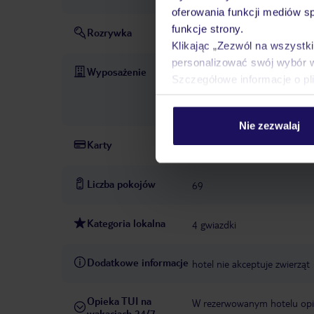
oferowania funkcji mediów s
funkcje strony.
Rozrywka
międzynarodowy program a
Klikając „Zezwól na wszystk
personalizować swój wybór 
Wyposażenie
Strefa tylko dla dorosłych: o
Szczegółowe informacje o pl
niemiecki, angielski, rosyjski
bezpłatnie
zwierzęta domo
Nie zezwalaj
Karty
VISA MasterCard
Liczba pokojów
69
Kategoria lokalna
4 gwiazdki
Dodatkowe informacje
hotel nie akceptuje zwierząt
Opieka TUI na
W rezerwowanym hotelu opiek
wakacjach 24/7