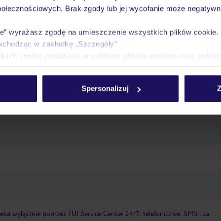
połecznościowych. Brak zgody lub jej wycofanie może negatywni
nimacyjny
ie” wyrażasz zgodę na umieszczenie wszystkich plików cookie
wchodząc w zakładkę „Szczegóły”
d 18 lat
Hotel dla niepalących
recepcja: codziennie 24 godziny, języki:
ikach cookie znajdziesz w
polityce plików cookies
oraz
polity
winda
taras słoneczny
ręczniki: bezpłatnie
Wi-Fi, w całym hotelu
we nie są akceptowane
Parking
sala konferencyjna
Spersonalizuj
Z
a wyłącznie poprzez TUI Service Center 24/7: telefonicznie, SMS i za