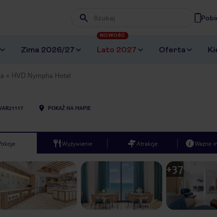
Pobi
Wpisz frazę, której szukasz
NOWOŚĆ
Zima 2026/27
Lato 2027
Oferta
Ki
ka
HVD Nympha Hotel
VAR21117
POKAŻ NA MAPIE
Pokoje
Wyżywienie
Atrakcje
Ważne i
+
37