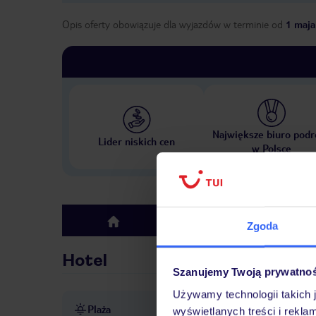
Opis oferty obowiązuje dla wyjazdów w terminie
od
1 maja
Największe biuro podr
Lider niskich cen
w Polsce
Hotel
top
Zgoda
Hotel
Szanujemy Twoją prywatno
Używamy technologii takich 
Plaża
prywatna
piaszczysta
leż
wyświetlanych treści i rekla