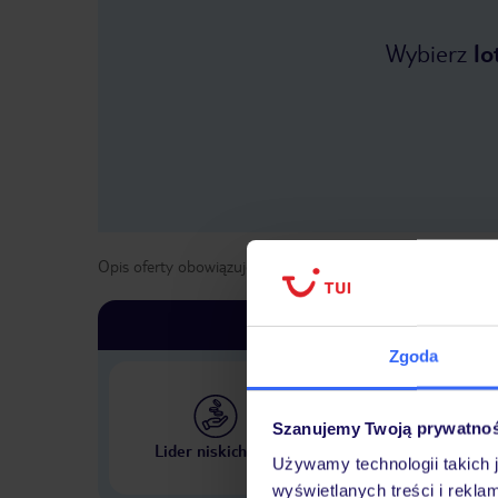
Wybierz
lo
Opis oferty obowiązuje dla wyjazdów w terminie
od
1 maja
Zgoda
Szanujemy Twoją prywatno
Największe biuro podr
Lider niskich cen
w Polsce
Używamy technologii takich 
wyświetlanych treści i rekla