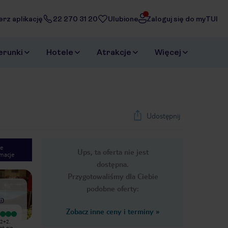
erz aplikację
22 270 31 20
Ulubione
Zaloguj się do myTUI
erunki
Hotele
Atrakcje
Więcej
Udostępnij
e
Ups, ta oferta nie jest
macje
1
/
13
dostępna.
Next slide
Przygotowaliśmy dla Ciebie
podobne oferty:
i
)
Zobacz inne ceny i terminy
»
Hotel położony w dobrej lokalizacji,
Byłam z dziećmi i znajomymi (8osob)
 2+2.
niedaleko plaży, pokoje czyste
w Rose Village przez tydzień na opcji
aż nie