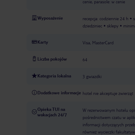
cenie, parasole: w cenie
Wyposażenie
recepcja: codziennie 24 h
s
dziedziniec
sklepy
minim
Karty
Visa, MasterCard
Liczba pokojów
64
Kategoria lokalna
3 gwiazdki
Dodatkowe informacje
hotel nie akceptuje zwierząt
Opieka TUI na
W rezerwowanym hotelu opiek
wakacjach 24/7
pośrednictwem czatu w aplik
informacji dotyczących prze
również wycieczki fakultaty