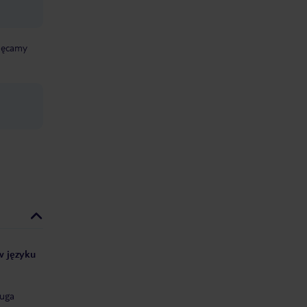
chęcamy
 w języku
uga