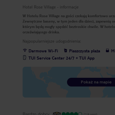
Hotel Rose Village
-
informacje
W Hotelu Rose Village na gości czekają komfortowo ur
Zewnętrzne baseny, w tym jeden dla dzieci, zapewnią o
którym będą mogły spędzić beztroskie chwile. W hotelow
orzeźwiającego drinka.
Najpopularniejsze udogodnienia:
Darmowe Wi-Fi
Piaszczysta plaża
Me
TUI Service Center 24/7 + TUI App
Pokaż na mapie
Bardzo dobry
(218 opinii)