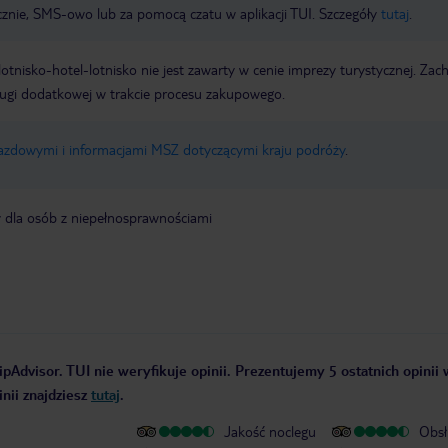
icznie, SMS-owo lub za pomocą czatu w aplikacji TUI. Szczegóły
tutaj
.
e lotnisko-hotel-lotnisko nie jest zawarty w cenie imprezy turystycznej. Za
ługi dodatkowej w trakcie procesu zakupowego.
jazdowymi i informacjami MSZ dotyczącymi kraju podróży
.
y dla osób z niepełnosprawnościami
ipAdvisor. TUI nie weryfikuje opinii. Prezentujemy 5 ostatnich opinii
nii znajdziesz
tutaj
.
Jakość noclegu
Obsł