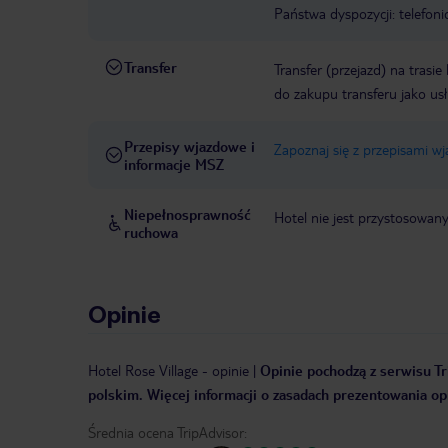
Państwa dyspozycji: telefon
Transfer
Transfer (przejazd) na trasi
do zakupu transferu jako us
Przepisy wjazdowe i
Zapoznaj się z przepisami w
informacje MSZ
Niepełnosprawność
Hotel nie jest przystosowan
ruchowa
Opinie
Hotel Rose Village
-
opinie
|
Opinie pochodzą z serwisu Tr
polskim. Więcej informacji o zasadach prezentowania opi
Średnia ocena TripAdvisor: