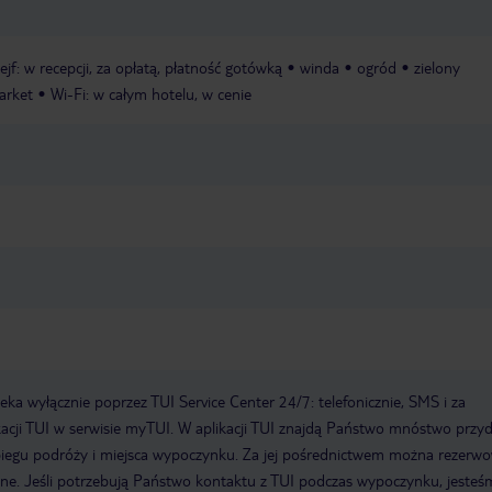
ejf: w recepcji, za opłatą, płatność gotówką
winda
ogród
zielony
arket
Wi-Fi: w całym hotelu, w cenie
a wyłącznie poprzez TUI Service Center 24/7: telefonicznie, SMS i za
acji TUI w serwisie myTUI. W aplikacji TUI znajdą Państwo mnóstwo przy
biegu podróży i miejsca wypoczynku. Za jej pośrednictwem można rezerw
wne. Jeśli potrzebują Państwo kontaktu z TUI podczas wypoczynku, jeste