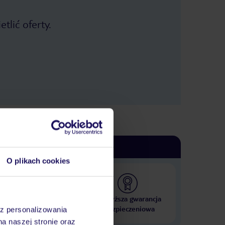
tlić oferty.
O plikach cookies
 000 hoteli w ponad 50
Najwyższa gwarancja
krajach
ubezpieczeniowa
az personalizowania
na naszej stronie oraz