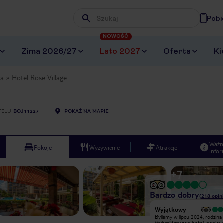
Pobi
Wpisz frazę, której szukasz
NOWOŚĆ
Zima 2026/27
Lato 2027
Oferta
Ki
ka
Hotel Rose Village
TELU
BOJ11227
POKAŻ NA MAPIE
Ważn
Pokoje
Wyżywienie
Atrakcje
infor
+
7
Bardzo dobry
(
218
opini
Wyjątkowy
Byłam z dziećmi i znajomymi (8osob)
Byliśmy w lipcu 2024, rodzina
w Rose Village przez tydzień na opcji
Wybraliśmy ten hotel, poniew