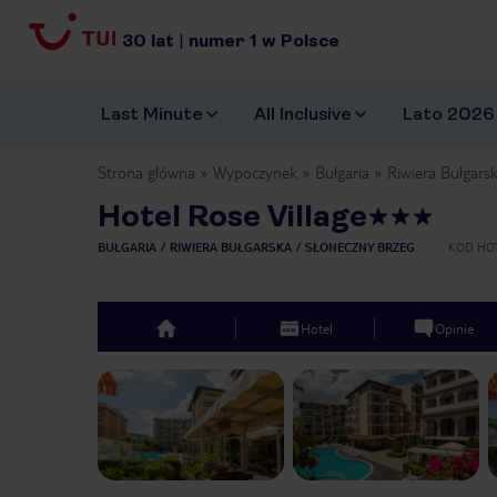
30
lat
|
numer
1
w Polsce
Last Minute
All Inclusive
Lato 2026
Strona główna
Wypoczynek
Bułgaria
Riwiera Bułgars
Hotel Rose Village
BUŁGARIA
RIWIERA BUŁGARSKA
SŁONECZNY BRZEG
KOD HO
Hotel
Opinie
top
Previous slide