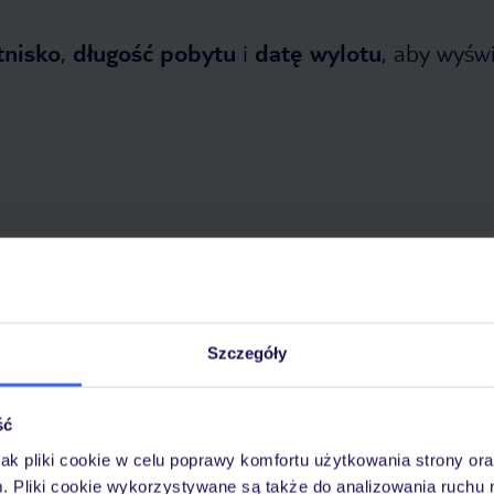
tnisko
,
długość pobytu
i
datę wylotu
, aby wyświe
 2026
do
30 października 2026
Dlaczego warto wybrać TUI?
Szczegóły
ść
óży
Tylko u nas opieka na
10
30 lat w Polsce
wakacjach 24/7
jak pliki cookie w celu poprawy komfortu użytkowania strony or
m. Pliki cookie wykorzystywane są także do analizowania ruchu 