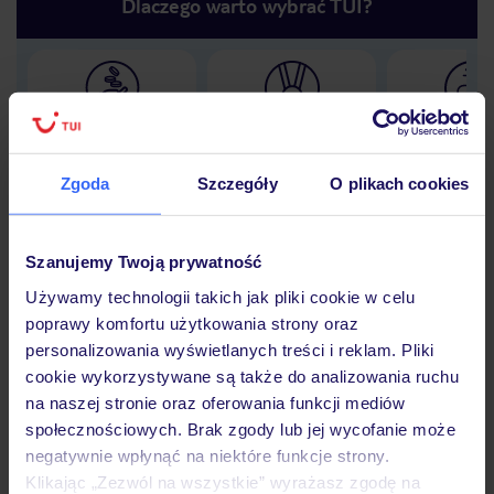
Dlaczego warto wybrać TUI?
Lider niskich cen
Największe biuro
30 lat w P
podróży w Polsce
Zgoda
Szczegóły
O plikach cookies
Szanujemy Twoją prywatność
Hotel
Używamy technologii takich jak pliki cookie w celu
poprawy komfortu użytkowania strony oraz
personalizowania wyświetlanych treści i reklam. Pliki
Opinie
cookie wykorzystywane są także do analizowania ruchu
na naszej stronie oraz oferowania funkcji mediów
społecznościowych. Brak zgody lub jej wycofanie może
Pokoje
negatywnie wpłynąć na niektóre funkcje strony.
Klikając „Zezwól na wszystkie” wyrażasz zgodę na