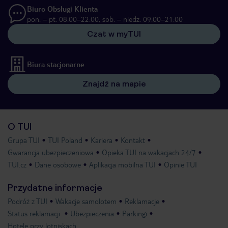
Biuro Obsługi Klienta
pon. – pt. 08:00–22:00, sob. – niedz. 09:00–21:00
Czat w myTUI
Biura stacjonarne
Znajdź na mapie
O TUI
Grupa TUI
TUI Poland
Kariera
Kontakt
Gwarancja ubezpieczeniowa
Opieka TUI na wakacjach 24/7
TUI.cz
Dane osobowe
Aplikacja mobilna TUI
Opinie TUI
Przydatne informacje
Podróż z TUI
Wakacje samolotem
Reklamacje
Status reklamacji
Ubezpieczenia
Parkingi
Hotele przy lotniskach