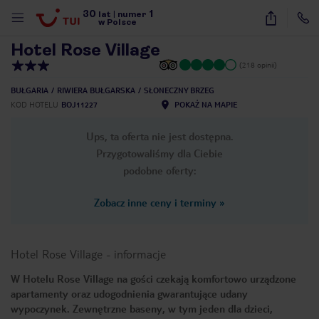
30
1
1
/
13
lat
|
numer
w Polsce
Hotel Rose Village
(218 opinii)
BUŁGARIA
RIWIERA BUŁGARSKA
SŁONECZNY BRZEG
KOD HOTELU
BOJ11227
POKAŻ NA MAPIE
Ups, ta oferta nie jest dostępna.
Przygotowaliśmy dla Ciebie
podobne oferty:
Zobacz inne ceny i terminy
»
Hotel Rose Village
-
informacje
W Hotelu Rose Village na gości czekają komfortowo urządzone
apartamenty oraz udogodnienia gwarantujące udany
nute
wypoczynek. Zewnętrzne baseny, w tym jeden dla dzieci,