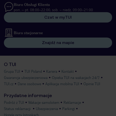
Biuro Obsługi Klienta
pon. – pt. 08:00–22:00, sob. – niedz. 09:00–21:00
Czat w myTUI
Biura stacjonarne
Znajdź na mapie
O TUI
Grupa TUI
TUI Poland
Kariera
Kontakt
Gwarancja ubezpieczeniowa
Opieka TUI na wakacjach 24/7
TUI.cz
Dane osobowe
Aplikacja mobilna TUI
Opinie TUI
Przydatne informacje
Podróż z TUI
Wakacje samolotem
Reklamacje
Status reklamacji
Ubezpieczenia
Parkingi
Hotele przy lotniskach