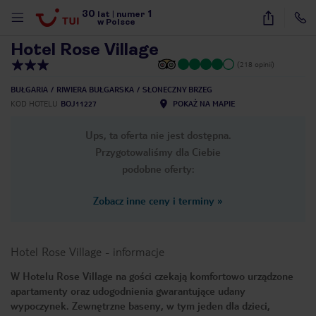
30
1
1
/
13
lat
|
numer
w Polsce
Hotel Rose Village
(218 opinii)
BUŁGARIA
RIWIERA BUŁGARSKA
SŁONECZNY BRZEG
KOD HOTELU
BOJ11227
POKAŻ NA MAPIE
Ups, ta oferta nie jest dostępna.
Przygotowaliśmy dla Ciebie
podobne oferty:
Zobacz inne ceny i terminy
»
Hotel Rose Village
-
informacje
W Hotelu Rose Village na gości czekają komfortowo urządzone
apartamenty oraz udogodnienia gwarantujące udany
nute
wypoczynek. Zewnętrzne baseny, w tym jeden dla dzieci,