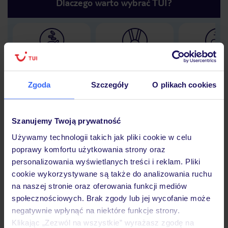
Dlaczego warto wybrać TUI?
Lider niskich cen
Największe biuro
30 lat w P
podróży w Polsce
Zgoda
Szczegóły
O plikach cookies
Szanujemy Twoją prywatność
Hotel
Używamy technologii takich jak pliki cookie w celu
poprawy komfortu użytkowania strony oraz
personalizowania wyświetlanych treści i reklam. Pliki
Opinie
cookie wykorzystywane są także do analizowania ruchu
na naszej stronie oraz oferowania funkcji mediów
społecznościowych. Brak zgody lub jej wycofanie może
Pokoje
negatywnie wpłynąć na niektóre funkcje strony.
Klikając „Zezwól na wszystkie” wyrażasz zgodę na