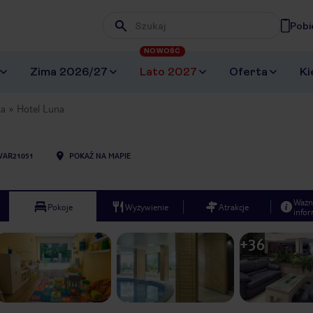
Pobi
Wpisz frazę, której szukasz
NOWOŚĆ
Zima 2026/27
Lato 2027
Oferta
Ki
ka
Hotel Luna
VAR21051
POKAŻ NA MAPIE
Ważn
Pokoje
Wyżywienie
Atrakcje
infor
+
36