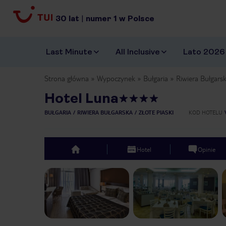
30
lat
|
numer
1
w Polsce
Last Minute
All Inclusive
Lato 2026
Strona główna
Wypoczynek
Bułgaria
Riwiera Bułgars
Hotel Luna
BUŁGARIA
RIWIERA BUŁGARSKA
ZŁOTE PIASKI
KOD HOTELU
Hotel
Opinie
top
Previous slide