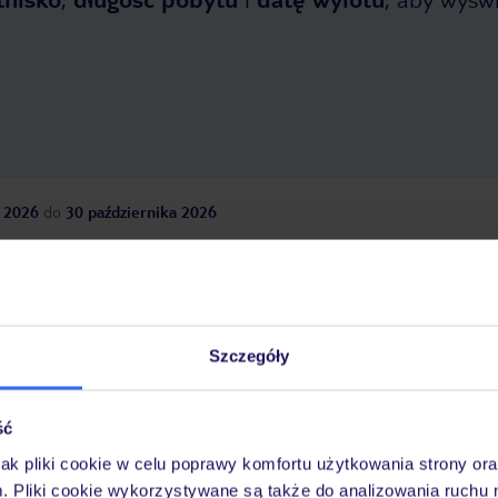
 2026
do
30 października 2026
Dlaczego warto wybrać TUI?
Szczegóły
óży
Tylko u nas opieka na
10
30 lat w Polsce
wakacjach 24/7
ść
jak pliki cookie w celu poprawy komfortu użytkowania strony or
m. Pliki cookie wykorzystywane są także do analizowania ruchu 