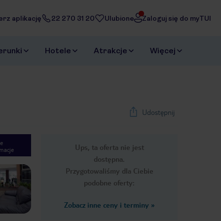
erz aplikację
22 270 31 20
Ulubione
Zaloguj się do myTUI
erunki
Hotele
Atrakcje
Więcej
Udostępnij
e
Ups, ta oferta nie jest
macje
1
/
42
dostępna.
Next slide
Przygotowaliśmy dla Ciebie
podobne oferty:
Zobacz inne ceny i terminy
»