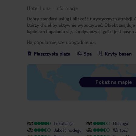
Hotel Luna
-
informacje
Dobry standard usług i bliskość turystycznych atrakcji
którzy chcieliby aktywnie wypoczywać. Obiekt znajduje 
kąpielach i opalaniu się. Do dyspozycji gości jest base
Najpopularniejsze udogodnienia:
Piaszczysta plaża
Spa
Kryty basen
Pokaż na mapie
Lokalizacja
Obsługa
Jakość noclegu
Wartość