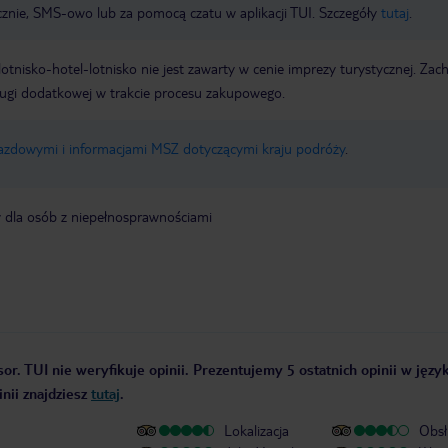
icznie, SMS-owo lub za pomocą czatu w aplikacji TUI. Szczegóły
tutaj
.
e lotnisko-hotel-lotnisko nie jest zawarty w cenie imprezy turystycznej. Za
ługi dodatkowej w trakcie procesu zakupowego.
jazdowymi i informacjami MSZ dotyczącymi kraju podróży
.
y dla osób z niepełnosprawnościami
or. TUI nie weryfikuje opinii. Prezentujemy 5 ostatnich opinii w języ
nii znajdziesz
tutaj
.
Lokalizacja
Obsł