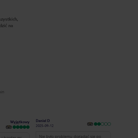
zystkich,
dzić na
min
Daniel D
Wyjątkowy
2025-09-12
Nie było problemu dogadać się po
 i bardzo mi