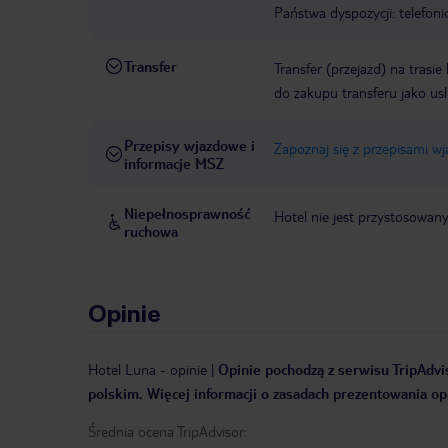
Państwa dyspozycji: telefon
Transfer
Transfer (przejazd) na trasi
do zakupu transferu jako us
Przepisy wjazdowe i
Zapoznaj się z przepisami w
informacje MSZ
Niepełnosprawność
Hotel nie jest przystosowan
ruchowa
Opinie
Hotel Luna
-
opinie
|
Opinie pochodzą z serwisu TripAdvis
polskim. Więcej informacji o zasadach prezentowania opi
Średnia ocena TripAdvisor: