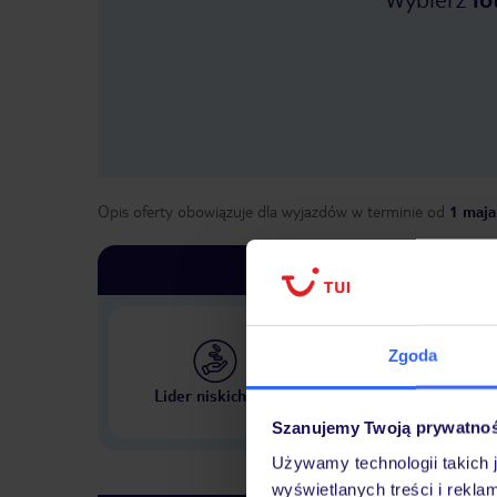
Opis oferty obowiązuje dla wyjazdów w terminie
od
1 maja
Zgoda
Największe biuro podr
Lider niskich cen
w Polsce
Szanujemy Twoją prywatno
Używamy technologii takich 
wyświetlanych treści i rekla