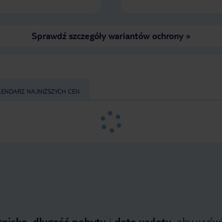
Sprawdź szczegóły wariantów ochrony
»
LENDARZ NAJNIŻSZYCH CEN
tnisko
,
długość pobytu
i
datę wylotu
, aby wyświe