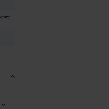
chęcamy
ku
uga