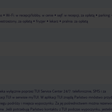
as
Wi-Fi: w recepcji/lobby, w cenie
sejf: w recepcji, za opłatą
parking:
iestrzeżony, za opłatą
fryzjer
lekarz
pralnia: za opłatą
a wyłącznie poprzez TUI Service Center 24/7: telefonicznie, SMS i za
acji TUI w serwisie myTUI. W aplikacji TUI znajdą Państwo mnóstwo przy
biegu podróży i miejsca wypoczynku. Za jej pośrednictwem można rezerw
wne. Jeśli potrzebują Państwo kontaktu z TUI podczas wypoczynku, jeste