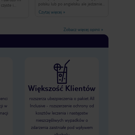
polsku lub po angielsku ale jedzenie
czyste i
conajwyżej średnie, drinki
edzenie jest
Czytaj więcej
»
rozwodnione, a w wodzie(w tym
ór. Bardzo
napojach) najprawdopodobniej jest
el jest
bateria ecoli ponieważ z 12 osób
ii brzegowej i
Zobacz więcej opinii
»
które pojechało 6 zachorowało i
olecam
przeleżało 2 dni w łóżku, a podczas
 miejscu.
rozmowy z innymi gośćmi hotelowymi
dowiedzieliśmy się że 3 z nich trafiła
do szpitala na kroplówkę, gdzie
wykryto u nich bakterie ecoli.
Większość Klientów
ienci
rozszerza ubezpieczenia o pakiet All
ji w
Inclusive - rozszerzenie ochrony od
nacji
kosztów leczenia i następstw
nieszczęśliwych wypadków o
zdarzenia zaistniałe pod wpływem
alkoholu