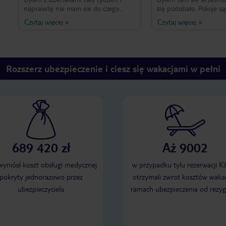
naprawdę nie mam sie do czego
się podobało. Pokoje są 
doczepić. Hotel czysty, obsługa
sprzątane codziennie, j
Czytaj więcej
»
Czytaj więcej
»
pomocna...niektórzy mówią po polsku
urozmaicone, duży wyb
więc na plus. Blisko plaży i sklepów.
podobało mi się, że hot
Jedzenie naprawdę przyzwoite,
położony w pierwszej lin
codziennie co innego. Moje dzieci z
ma dostęp do plaży. P
reguły sa wybredne ale każdy chodzil
wszystkim wizytę w tym
Rozszerz ubezpieczenie i ciesz się wakacjami w pełni
najedzony. Potrawy świeże i
naprawdę dobre. Nie rozumiem skąd
tyle złych opinii. Ja polecam, bardzo
dobrze spędziliśmy tam czas.
689 420 zł
Aż 9002
 wyniósł koszt obsługi medycznej
w przypadku tylu rezerwacji Kl
pokryty jednorazowo przez
otrzymali zwrot kosztów wakac
ubezpieczyciela
ramach ubezpieczenia od rezyg