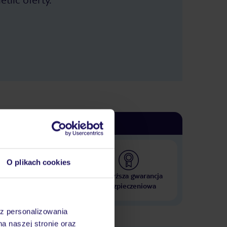
O plikach cookies
 000 hoteli w ponad 50
Najwyższa gwarancja
krajach
ubezpieczeniowa
az personalizowania
na naszej stronie oraz