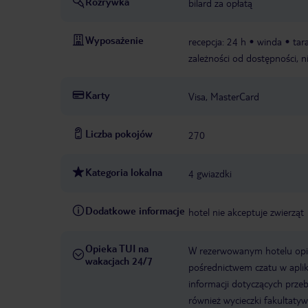
Rozrywka
bilard za opłatą
Wyposażenie
recepcja: 24 h
winda
tar
zależności od dostępności, n
Karty
Visa, MasterCard
Liczba pokojów
270
Kategoria lokalna
4 gwiazdki
Dodatkowe informacje
hotel nie akceptuje zwierząt
Opieka TUI na
W rezerwowanym hotelu opiek
wakacjach 24/7
pośrednictwem czatu w aplik
informacji dotyczących prze
również wycieczki fakultaty