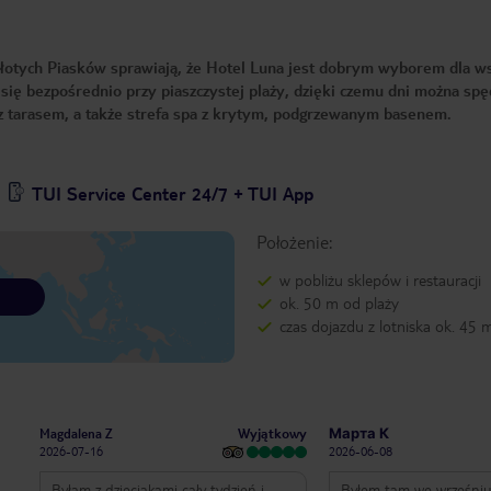
 Złotych Piasków sprawiają, że Hotel Luna jest dobrym wyborem dla ws
się bezpośrednio przy piaszczystej plaży, dzięki czemu dni można spę
n z tarasem, a także strefa spa z krytym, podgrzewanym basenem.
TUI Service Center 24/7 + TUI App
Położenie:
w pobliżu sklepów i restauracji
ok. 50 m od plaży
czas dojazdu z lotniska ok. 45 
Wyjątkowy
Magdalena Z
Марта К
2026-07-16
2026-06-08
Byłam z dzieciakami cały tydzień i
Byłem tam we wrześniu