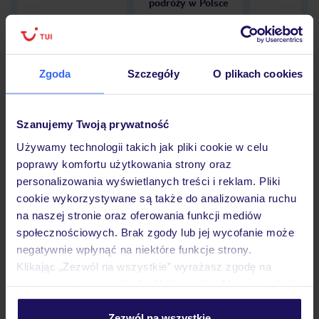
podróży w Polsce
Zgoda
Szczegóły
O plikach cookies
Hotel
Szanujemy Twoją prywatność
Opinie
Używamy technologii takich jak pliki cookie w celu
poprawy komfortu użytkowania strony oraz
personalizowania wyświetlanych treści i reklam. Pliki
cookie wykorzystywane są także do analizowania ruchu
Pokoje
na naszej stronie oraz oferowania funkcji mediów
społecznościowych. Brak zgody lub jej wycofanie może
negatywnie wpłynąć na niektóre funkcje strony.
Wyżywienie
Klikając „Zezwól na wszystkie” wyrażasz zgodę na
umieszczenie wszystkich plików cookie. Możesz jednak
personalizować swój wybór wchodząc w zakładkę
Atrakcje
„Szczegóły”
Zezwól na wszystkie