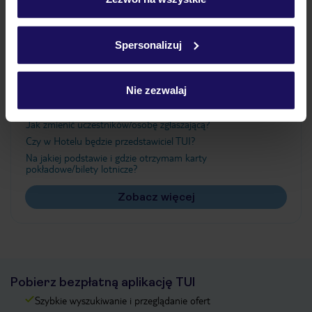
Szczegółowe informacje o plikach cookie znajdziesz
w
polityce plików cookies
oraz
polityce prywatności
.
Ważne informacje
Spersonalizuj
Nie zezwalaj
Często zadawane pytania
Jak zmienić uczestników/osobę zgłaszającą?
Czy w Hotelu będzie przedstawiciel TUI?
Na jakiej podstawie i gdzie otrzymam karty
pokładowe/bilety lotnicze?
Zobacz więcej
Pobierz bezpłatną aplikację TUI
Szybkie wyszukiwanie i przeglądanie ofert