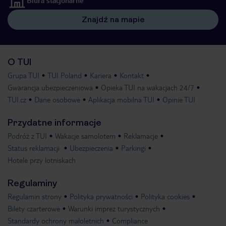
Biura stacjonarne
Znajdź na mapie
O TUI
Grupa TUI
TUI Poland
Kariera
Kontakt
Gwarancja ubezpieczeniowa
Opieka TUI na wakacjach 24/7
TUI.cz
Dane osobowe
Aplikacja mobilna TUI
Opinie TUI
Przydatne informacje
Podróż z TUI
Wakacje samolotem
Reklamacje
Status reklamacji
Ubezpieczenia
Parkingi
Hotele przy lotniskach
Regulaminy
Regulamin strony
Polityka prywatności
Polityka cookies
Bilety czarterowe
Warunki imprez turystycznych
Standardy ochrony małoletnich
Compliance