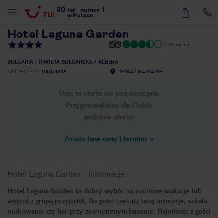
30
1
1
/
9
lat
|
numer
w Polsce
Hotel Laguna Garden
(158 opinii)
BUŁGARIA
RIWIERA BUŁGARSKA
ALBENA
KOD HOTELU
VAR41035
POKAŻ NA MAPIE
Ups, ta oferta nie jest dostępna.
Przygotowaliśmy dla Ciebie
podobne oferty:
Zobacz inne ceny i terminy
»
Hotel Laguna Garden
-
informacje
Hotel Laguna Garden to dobry wybór na rodzinne wakacje lub
wyjazd z grupą przyjaciół. Na gości czekają tutaj animacje, szkoła
nute
nurkowania czy bar przy zewnętrznym basenie. Najmłodsi z gości