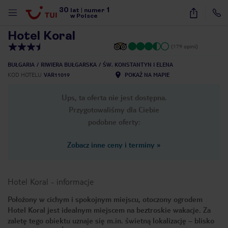
30
1
1
/
16
lat
|
numer
w Polsce
Hotel Koral
(179 opinii)
BUŁGARIA
RIWIERA BUŁGARSKA
ŚW. KONSTANTYN I ELENA
KOD HOTELU
VAR11019
POKAŻ NA MAPIE
Ups, ta oferta nie jest dostępna.
Przygotowaliśmy dla Ciebie
podobne oferty:
Zobacz inne ceny i terminy
»
Hotel Koral
-
informacje
Położony w cichym i spokojnym miejscu, otoczony ogrodem
Hotel Koral jest idealnym miejscem na beztroskie wakacje. Za
nute
zaletę tego obiektu uznaje się m.in. świetną lokalizację – blisko