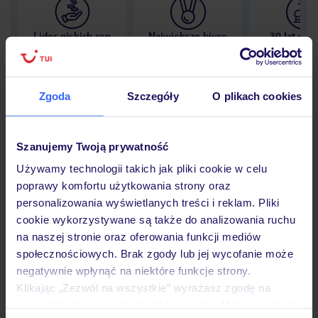
Lider niskich cen
Największe biuro
30 lat w P
podróży w Polsce
Zgoda
Szczegóły
O plikach cookies
Hotel
Szanujemy Twoją prywatność
Używamy technologii takich jak pliki cookie w celu
poprawy komfortu użytkowania strony oraz
Opinie
personalizowania wyświetlanych treści i reklam. Pliki
cookie wykorzystywane są także do analizowania ruchu
na naszej stronie oraz oferowania funkcji mediów
Pokoje
społecznościowych. Brak zgody lub jej wycofanie może
negatywnie wpłynąć na niektóre funkcje strony.
Klikając „Zezwól na wszystkie” wyrażasz zgodę na
Wyżywienie
umieszczenie wszystkich plików cookie. Możesz jednak