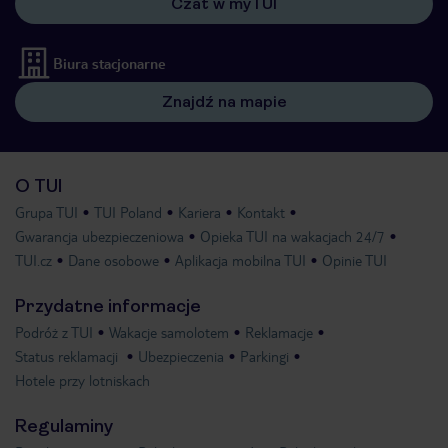
Czat w myTUI
Biura stacjonarne
Znajdź na mapie
O TUI
Grupa TUI
TUI Poland
Kariera
Kontakt
Gwarancja ubezpieczeniowa
Opieka TUI na wakacjach 24/7
TUI.cz
Dane osobowe
Aplikacja mobilna TUI
Opinie TUI
Przydatne informacje
Podróż z TUI
Wakacje samolotem
Reklamacje
Status reklamacji
Ubezpieczenia
Parkingi
Hotele przy lotniskach
Regulaminy