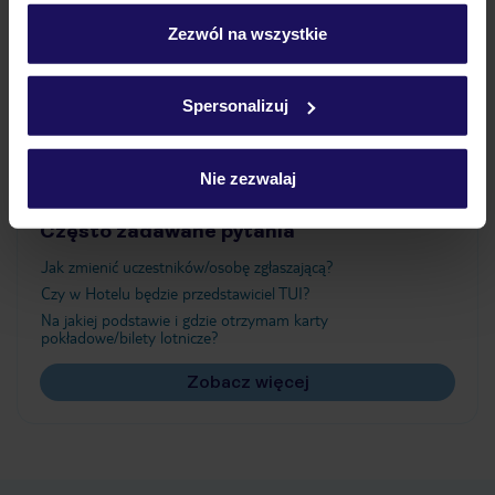
personalizować swój wybór wchodząc w zakładkę
„Szczegóły”
Zezwól na wszystkie
Atrakcje
Szczegółowe informacje o plikach cookie znajdziesz
w
polityce plików cookies
oraz
polityce prywatności
.
Spersonalizuj
Ważne informacje
Nie zezwalaj
Często zadawane pytania
Jak zmienić uczestników/osobę zgłaszającą?
Czy w Hotelu będzie przedstawiciel TUI?
Na jakiej podstawie i gdzie otrzymam karty
pokładowe/bilety lotnicze?
Zobacz więcej