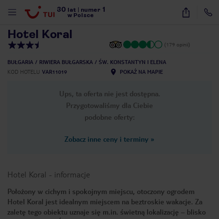
30
1
1
/
16
lat
|
numer
w Polsce
Hotel Koral
(179 opinii)
BUŁGARIA
RIWIERA BUŁGARSKA
ŚW. KONSTANTYN I ELENA
KOD HOTELU
VAR11019
POKAŻ NA MAPIE
Ups, ta oferta nie jest dostępna.
Przygotowaliśmy dla Ciebie
podobne oferty:
Zobacz inne ceny i terminy
»
Hotel Koral
-
informacje
Położony w cichym i spokojnym miejscu, otoczony ogrodem
Hotel Koral jest idealnym miejscem na beztroskie wakacje. Za
nute
zaletę tego obiektu uznaje się m.in. świetną lokalizację – blisko