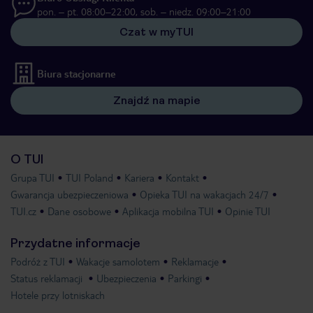
pon. – pt. 08:00–22:00, sob. – niedz. 09:00–21:00
Czat w myTUI
Biura stacjonarne
Znajdź na mapie
O TUI
Grupa TUI
TUI Poland
Kariera
Kontakt
Gwarancja ubezpieczeniowa
Opieka TUI na wakacjach 24/7
TUI.cz
Dane osobowe
Aplikacja mobilna TUI
Opinie TUI
Przydatne informacje
Podróż z TUI
Wakacje samolotem
Reklamacje
Status reklamacji
Ubezpieczenia
Parkingi
Hotele przy lotniskach