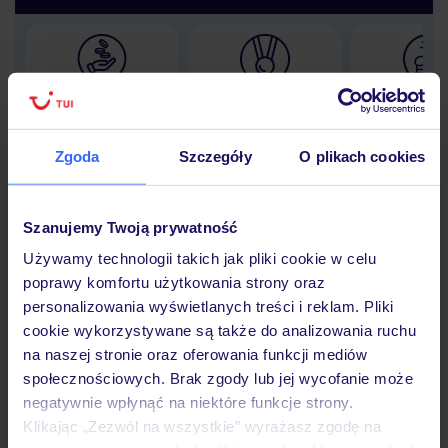
Lider niskich cen
Największe biuro
30 lat w P
podróży w Polsce
Zgoda
Szczegóły
O plikach cookies
Szanujemy Twoją prywatność
Hotel
Używamy technologii takich jak pliki cookie w celu
poprawy komfortu użytkowania strony oraz
personalizowania wyświetlanych treści i reklam. Pliki
Opinie
cookie wykorzystywane są także do analizowania ruchu
na naszej stronie oraz oferowania funkcji mediów
społecznościowych. Brak zgody lub jej wycofanie może
Pokoje
negatywnie wpłynąć na niektóre funkcje strony.
Klikając „Zezwól na wszystkie” wyrażasz zgodę na