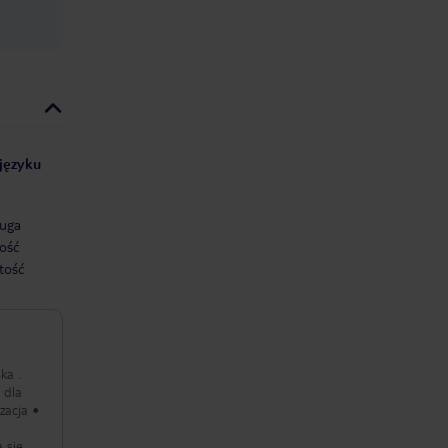
 języku
uga
ość
tość
ka .
 dla