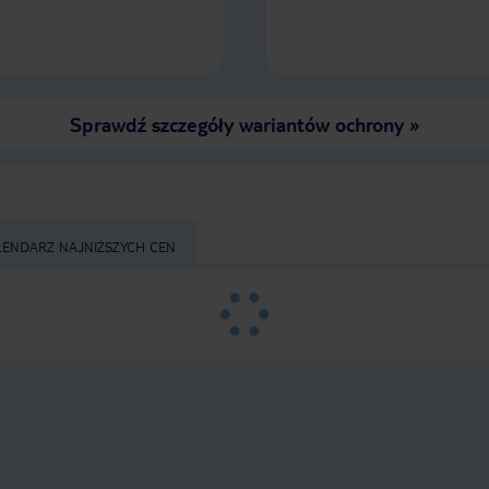
opryskliwa , oszukują a kebab bardzo
przeciętny Podsumowując , hotel
napewno nie dla snobów. Nam
zależało na niskiej cenie , czystości
,basenie i ciepłym morzu i słonecznej
pogodzie i to otrzymaliśmy 🙂
Sprawdź szczegóły wariantów ochrony
»
LENDARZ NAJNIŻSZYCH CEN