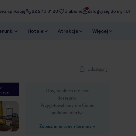
erz aplikację
22 270 31 20
Ulubione
Zaloguj się do myTUI
erunki
Hotele
Atrakcje
Więcej
Udostępnij
e
Ups, ta oferta nie jest
macje
1
/
22
dostępna.
Next slide
Przygotowaliśmy dla Ciebie
podobne oferty:
Zobacz inne ceny i terminy
»