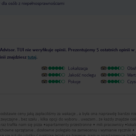
y dla osób z niepełnosprawnościami
Advisor. TUI nie weryfikuje opinii. Prezentujemy 5 ostatnich opinii w
nii znajdziesz
tutaj
.
Lokalizacja
Obsł
Jakość noclegu
Wart
Pokoje
Czys
dstawie ceny jaką zapłaciliśmy za wakacje , a była ona naprawdę bardzo nis
zwyczajne , bez szału , kilka opcji do wyboru , uważam , że każdy znajdzie coś
menty przestronne • mili pracownicy •lokalizacja •