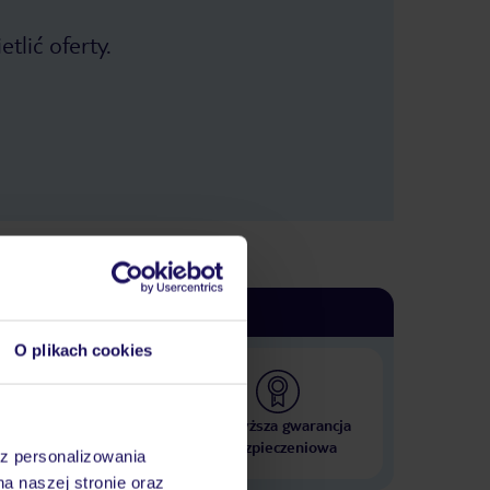
tlić oferty.
O plikach cookies
 000 hoteli w ponad 50
Najwyższa gwarancja
krajach
ubezpieczeniowa
az personalizowania
na naszej stronie oraz