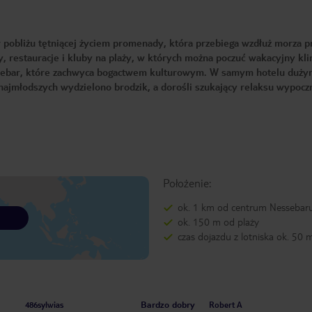
w pobliżu tętniącej życiem promenady, która przebiega wzdłuż morza p
ry, restauracje i kluby na plaży, w których można poczuć wakacyjny kl
Nessebar, które zachwyca bogactwem kulturowym. W samym hotelu duży
 najmłodszych wydzielono brodzik, a dorośli szukający relaksu wypocz
Położenie:
ok. 1 km od centrum Nessebar
ok. 150 m od plaży
czas dojazdu z lotniska ok. 50 
Bardzo dobry
486sylwias
Robert A