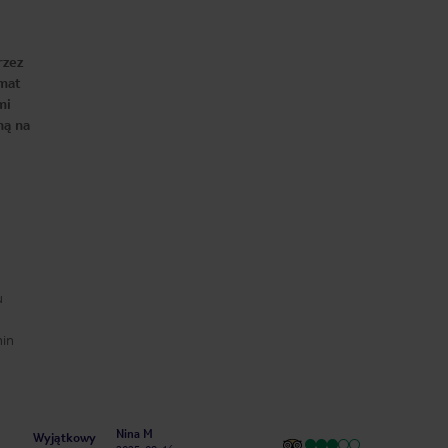
rzez
imat
mi
ną na
u
min
Nina M
Wyjątkowy