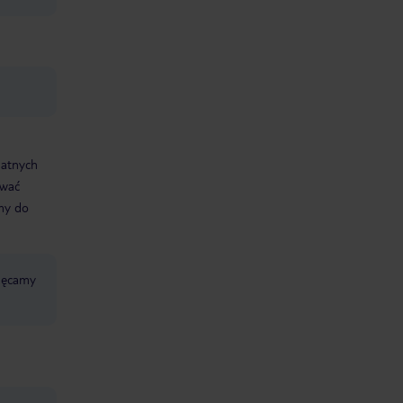
datnych
ować
śmy do
chęcamy