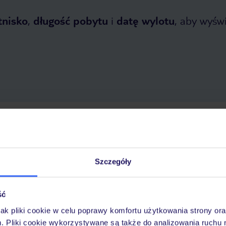
tnisko
,
długość pobytu
i
datę wylotu
, aby wyświe
 2026
do
30 października 2026
Dlaczego warto wybrać TUI?
Szczegóły
ść
óży
Tylko u nas opieka na
10
30 lat w Polsce
wakacjach 24/7
jak pliki cookie w celu poprawy komfortu użytkowania strony or
m. Pliki cookie wykorzystywane są także do analizowania ruchu 