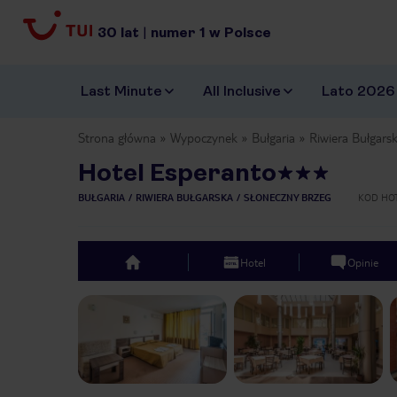
30
lat
|
numer
1
w Polsce
Last Minute
All Inclusive
Lato 2026
Strona główna
Wypoczynek
Bułgaria
Riwiera Bułgars
Hotel Esperanto
BUŁGARIA
RIWIERA BUŁGARSKA
SŁONECZNY BRZEG
KOD HO
Hotel
Opinie
top
Previous slide