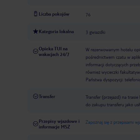
Liczba pokojów
76
Kategoria lokalna
3 gwiazdki
Opieka TUI na
W rezerwowanym hotelu opiek
wakacjach 24/7
pośrednictwem czatu w aplik
informacji dotyczących prze
również wycieczki fakultaty
Państwa dyspozycji: telefon
Transfer
Transfer (przejazd) na trasi
do zakupu transferu jako us
Przepisy wjazdowe i
Zapoznaj się z przepisami w
informacje MSZ