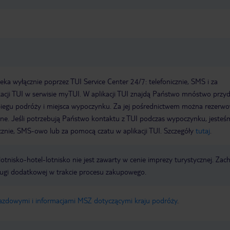
a wyłącznie poprzez TUI Service Center 24/7: telefonicznie, SMS i za
acji TUI w serwisie myTUI. W aplikacji TUI znajdą Państwo mnóstwo przy
biegu podróży i miejsca wypoczynku. Za jej pośrednictwem można rezerw
wne. Jeśli potrzebują Państwo kontaktu z TUI podczas wypoczynku, jeste
icznie, SMS-owo lub za pomocą czatu w aplikacji TUI. Szczegóły
tutaj
.
e lotnisko-hotel-lotnisko nie jest zawarty w cenie imprezy turystycznej. Za
ługi dodatkowej w trakcie procesu zakupowego.
jazdowymi i informacjami MSZ dotyczącymi kraju podróży
.