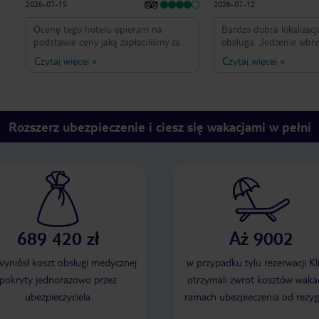
2026-07-15
2026-07-12
Ocenę tego hotelu opieram na
Bardzo dobra lokalizacj
podstawie ceny jaką zapłaciliśmy za
obsługa. Jedzenie wbr
wakacje , a była ona naprawdę
opiniom bardzo smaczn
Czytaj więcej
»
Czytaj więcej
»
bardzo niska . Plusy: •Hotel czysty •
czyste i przestronne. P
śniadania zwyczajne , bez szału , kilka
opcji do wyboru , uważam , że każdy
znajdzie coś dla siebie ,każdego dnia
coś innego, raz trafiła nam się pizza
Rozszerz ubezpieczenie i ciesz się wakacjami w pełni
•apartamenty przestronne • mili
pracownicy •lokalizacja • baseny
Minusy: •bardzo powierzchowne
sprzątanie , dosłownie polegało na
zamieceniu i wymianie ręczniki •
niektóre zużyte meble nienadające
się już do użytku ( niektóre leżaki na
basenie, nam w apartamencie trafiła
689 420 zł
Aż 9002
się sofa , która była już tak wyrobiona
, że nie dało się usiąść na nią •
bardzo długi check in, byliśmy
 wyniósł koszt obsługi medycznej
w przypadku tylu rezerwacji Kl
późnym wieczorem z dziećmi , było
pokryty jednorazowo przez
otrzymali zwrot kosztów wakac
nas może z 5 rodzin a check in trwał
ubezpieczyciela
ramach ubezpieczenia od rezyg
ze dwie godziny • nie polecam
kebaba pod hotelem , obsługa