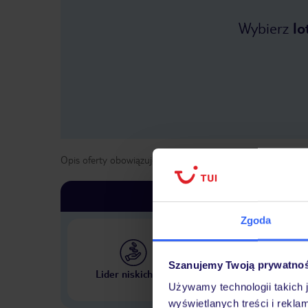
Wybierz
lo
Opis oferty obowiązuje dla wyjazdów w terminie
od
1 maja
Zgoda
Szanujemy Twoją prywatno
Największe biuro podr
Lider niskich cen
w Polsce
Używamy technologii takich 
wyświetlanych treści i rekla