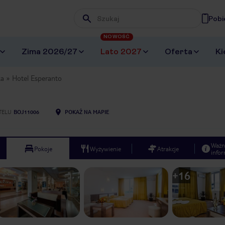
Pobi
Wpisz frazę, której szukasz
NOWOŚĆ
Zima 2026/27
Lato 2027
Oferta
Ki
ka
Hotel Esperanto
TELU
BOJ11006
POKAŻ NA MAPIE
Ważn
Pokoje
Wyżywienie
Atrakcje
infor
+
16