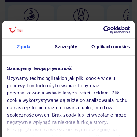
Lider niskich cen
Największe biuro
30 lat w P
podróży w Polsce
Zgoda
Szczegóły
O plikach cookies
Szanujemy Twoją prywatność
Hotel
Używamy technologii takich jak pliki cookie w celu
poprawy komfortu użytkowania strony oraz
personalizowania wyświetlanych treści i reklam. Pliki
Opinie
cookie wykorzystywane są także do analizowania ruchu
na naszej stronie oraz oferowania funkcji mediów
społecznościowych. Brak zgody lub jej wycofanie może
Pokoje
negatywnie wpłynąć na niektóre funkcje strony.
Klikając „Zezwól na wszystkie” wyrażasz zgodę na
umieszczenie wszystkich plików cookie. Możesz jednak