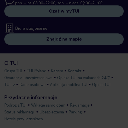
pon. – pt. 08:00–22:00, sob. – niedz. 09:00–21:00
Czat w myTUI
Biura stacjonarne
Znajdź na mapie
O TUI
Grupa TUI
TUI Poland
Kariera
Kontakt
Gwarancja ubezpieczeniowa
Opieka TUI na wakacjach 24/7
TUI.cz
Dane osobowe
Aplikacja mobilna TUI
Opinie TUI
Przydatne informacje
Podróż z TUI
Wakacje samolotem
Reklamacje
Status reklamacji
Ubezpieczenia
Parkingi
Hotele przy lotniskach