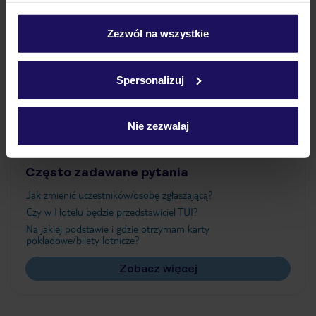
Wyżywienie
personalizować swój wybór wchodząc w zakładkę
„Szczegóły”
Zezwól na wszystkie
Szczegółowe informacje o plikach cookie znajdziesz
Atrakcje
w
polityce plików cookies
oraz
polityce prywatności
.
Spersonalizuj
Ważne informacje
Nie zezwalaj
Często zadawane pytania
Jak zmienić uczestników/osobę zgłaszającą?
Czy w Hotelu będzie przedstawiciel TUI?
Na jakiej podstawie i gdzie otrzymam karty
pokładowe/bilety lotnicze?
Zobacz więcej