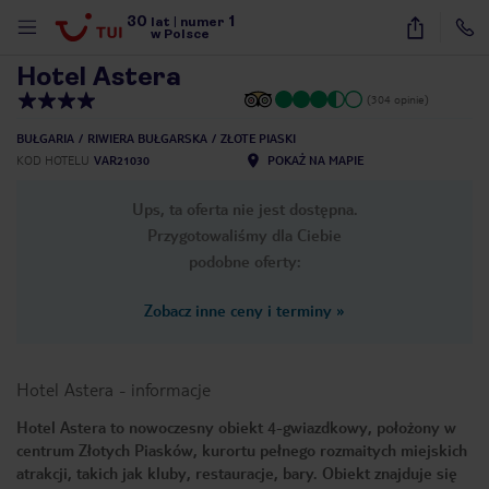
30
1
1
/
27
lat
|
numer
w Polsce
Hotel Astera
(304 opinie)
BUŁGARIA
RIWIERA BUŁGARSKA
ZŁOTE PIASKI
KOD HOTELU
VAR21030
POKAŻ NA MAPIE
Ups, ta oferta nie jest dostępna.
Przygotowaliśmy dla Ciebie
podobne oferty:
Zobacz inne ceny i terminy
»
Hotel Astera
-
informacje
Hotel Astera to nowoczesny obiekt 4-gwiazdkowy, położony w
centrum Złotych Piasków, kurortu pełnego rozmaitych miejskich
nute
atrakcji, takich jak kluby, restauracje, bary. Obiekt znajduje się