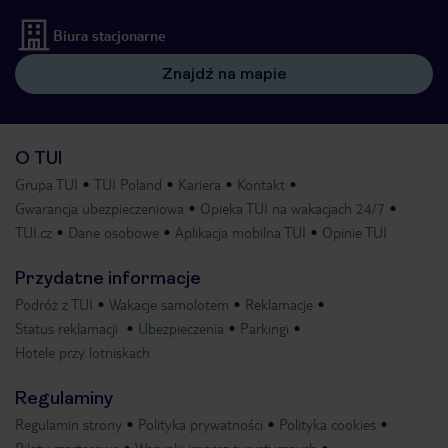
Biura stacjonarne
Znajdź na mapie
O TUI
Grupa TUI
TUI Poland
Kariera
Kontakt
Gwarancja ubezpieczeniowa
Opieka TUI na wakacjach 24/7
TUI.cz
Dane osobowe
Aplikacja mobilna TUI
Opinie TUI
Przydatne informacje
Podróż z TUI
Wakacje samolotem
Reklamacje
Status reklamacji
Ubezpieczenia
Parkingi
Hotele przy lotniskach
Regulaminy
Regulamin strony
Polityka prywatności
Polityka cookies