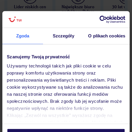
Lider niskich cen
Największe biuro
30 lat w P
podróży w Polsce
Zgoda
Szczegóły
O plikach cookies
Hotel
Szanujemy Twoją prywatność
Używamy technologii takich jak pliki cookie w celu
Opinie
poprawy komfortu użytkowania strony oraz
personalizowania wyświetlanych treści i reklam. Pliki
cookie wykorzystywane są także do analizowania ruchu
Pokoje
na naszej stronie oraz oferowania funkcji mediów
społecznościowych. Brak zgody lub jej wycofanie może
negatywnie wpłynąć na niektóre funkcje strony.
Wyżywienie
Klikając „Zezwól na wszystkie” wyrażasz zgodę na
umieszczenie wszystkich plików cookie. Możesz jednak
personalizować swój wybór wchodząc w zakładkę