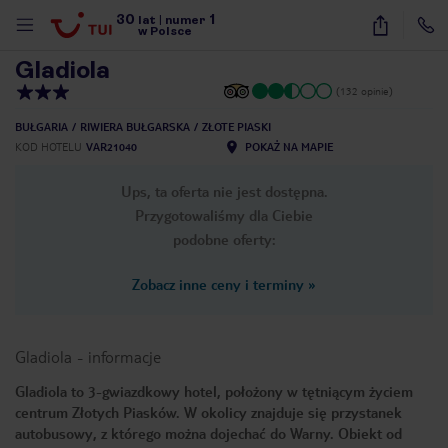
30
1
1
/
10
lat
|
numer
w Polsce
Gladiola
(132 opinie)
BUŁGARIA
RIWIERA BUŁGARSKA
ZŁOTE PIASKI
KOD HOTELU
VAR21040
POKAŻ NA MAPIE
Ups, ta oferta nie jest dostępna.
Przygotowaliśmy dla Ciebie
podobne oferty:
Zobacz inne ceny i terminy
»
Gladiola
-
informacje
Gladiola to 3-gwiazdkowy hotel, położony w tętniącym życiem
centrum Złotych Piasków. W okolicy znajduje się przystanek
nute
autobusowy, z którego można dojechać do Warny. Obiekt od