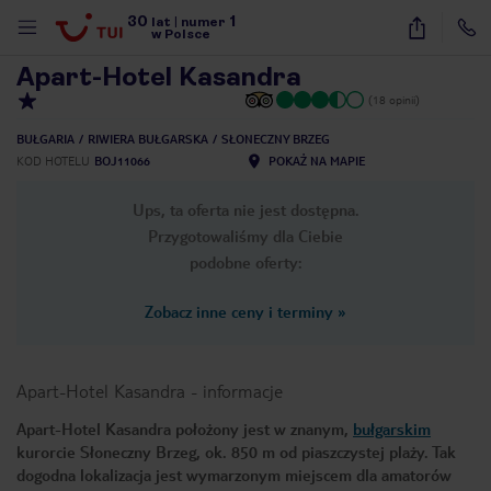
30
1
1
/
20
lat
|
numer
w Polsce
Apart-Hotel Kasandra
(18 opinii)
BUŁGARIA
RIWIERA BUŁGARSKA
SŁONECZNY BRZEG
KOD HOTELU
BOJ11066
POKAŻ NA MAPIE
Ups, ta oferta nie jest dostępna.
Przygotowaliśmy dla Ciebie
podobne oferty:
Zobacz inne ceny i terminy
»
Apart-Hotel Kasandra
-
informacje
Apart-Hotel Kasandra położony jest w znanym,
bułgarskim
kurorcie Słoneczny Brzeg, ok. 850 m od piaszczystej plaży. Tak
nute
dogodna lokalizacja jest wymarzonym miejscem dla amatorów