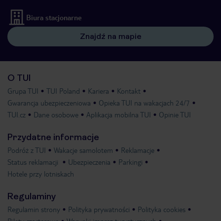
Biura stacjonarne
Znajdź na mapie
O TUI
Grupa TUI
TUI Poland
Kariera
Kontakt
Gwarancja ubezpieczeniowa
Opieka TUI na wakacjach 24/7
TUI.cz
Dane osobowe
Aplikacja mobilna TUI
Opinie TUI
Przydatne informacje
Podróż z TUI
Wakacje samolotem
Reklamacje
Status reklamacji
Ubezpieczenia
Parkingi
Hotele przy lotniskach
Regulaminy
Regulamin strony
Polityka prywatności
Polityka cookies