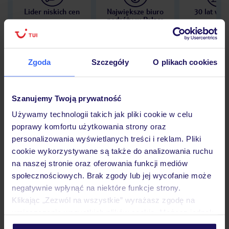
Lider niskich cen
Największe biuro
30 lat w P
podróży w Polsce
Zgoda
Szczegóły
O plikach cookies
Hotel
Szanujemy Twoją prywatność
Używamy technologii takich jak pliki cookie w celu
Opinie
poprawy komfortu użytkowania strony oraz
personalizowania wyświetlanych treści i reklam. Pliki
cookie wykorzystywane są także do analizowania ruchu
Pokoje
na naszej stronie oraz oferowania funkcji mediów
społecznościowych. Brak zgody lub jej wycofanie może
negatywnie wpłynąć na niektóre funkcje strony.
Wyżywienie
Klikając „Zezwól na wszystkie” wyrażasz zgodę na
umieszczenie wszystkich plików cookie. Możesz jednak
personalizować swój wybór wchodząc w zakładkę