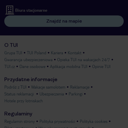
Biura stacjonarne
Znajdź na mapie
O TUI
Grupa TUI
TUI Poland
Kariera
Kontakt
Gwarancja ubezpieczeniowa
Opieka TUI na wakacjach 24/7
TUI.cz
Dane osobowe
Aplikacja mobilna TUI
Opinie TUI
Przydatne informacje
Podróż z TUI
Wakacje samolotem
Reklamacje
Status reklamacji
Ubezpieczenia
Parkingi
Hotele przy lotniskach
Regulaminy
Regulamin strony
Polityka prywatności
Polityka cookies