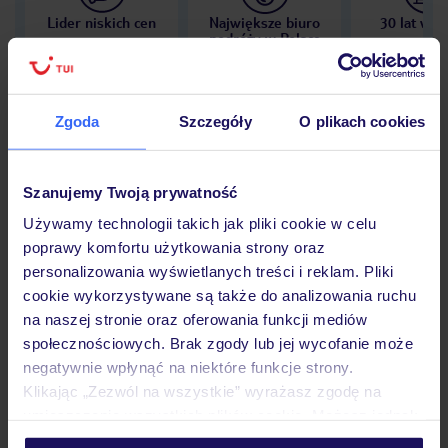
Lider niskich cen
Największe biuro
30 lat w P
podróży w Polsce
Zgoda
Szczegóły
O plikach cookies
Hotel
Szanujemy Twoją prywatność
Używamy technologii takich jak pliki cookie w celu
Opinie
poprawy komfortu użytkowania strony oraz
personalizowania wyświetlanych treści i reklam. Pliki
cookie wykorzystywane są także do analizowania ruchu
Pokoje
na naszej stronie oraz oferowania funkcji mediów
społecznościowych. Brak zgody lub jej wycofanie może
negatywnie wpłynąć na niektóre funkcje strony.
Wyżywienie
Klikając „Zezwól na wszystkie” wyrażasz zgodę na
umieszczenie wszystkich plików cookie. Możesz jednak
personalizować swój wybór wchodząc w zakładkę