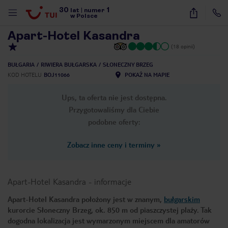
30
1
1
/
20
lat
|
numer
w Polsce
Apart-Hotel Kasandra
(18 opinii)
BUŁGARIA
RIWIERA BUŁGARSKA
SŁONECZNY BRZEG
KOD HOTELU
BOJ11066
POKAŻ NA MAPIE
Ups, ta oferta nie jest dostępna.
Przygotowaliśmy dla Ciebie
podobne oferty:
Zobacz inne ceny i terminy
»
Apart-Hotel Kasandra
-
informacje
Apart-Hotel Kasandra położony jest w znanym,
bułgarskim
kurorcie Słoneczny Brzeg, ok. 850 m od piaszczystej plaży. Tak
nute
dogodna lokalizacja jest wymarzonym miejscem dla amatorów