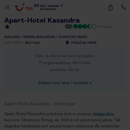
30
1
1
/
20
lat
|
numer
w Polsce
Apart-Hotel Kasandra
(18 opinii)
BUŁGARIA
RIWIERA BUŁGARSKA
SŁONECZNY BRZEG
KOD HOTELU
BOJ11066
POKAŻ NA MAPIE
Ups, ta oferta nie jest dostępna.
Przygotowaliśmy dla Ciebie
podobne oferty:
Zobacz inne ceny i terminy
»
Apart-Hotel Kasandra
-
informacje
Apart-Hotel Kasandra położony jest w znanym,
bułgarskim
kurorcie Słoneczny Brzeg, ok. 850 m od piaszczystej plaży. Tak
nute
dogodna lokalizacja jest wymarzonym miejscem dla amatorów