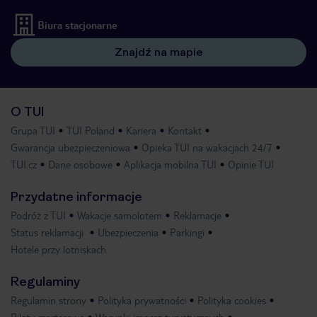
Biura stacjonarne
Znajdź na mapie
O TUI
Grupa TUI
TUI Poland
Kariera
Kontakt
Gwarancja ubezpieczeniowa
Opieka TUI na wakacjach 24/7
TUI.cz
Dane osobowe
Aplikacja mobilna TUI
Opinie TUI
Przydatne informacje
Podróż z TUI
Wakacje samolotem
Reklamacje
Status reklamacji
Ubezpieczenia
Parkingi
Hotele przy lotniskach
Regulaminy
Regulamin strony
Polityka prywatności
Polityka cookies