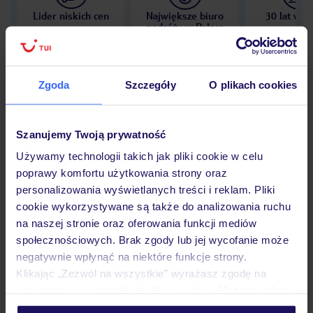
Lider niskich cen
Największe biuro
30 lat w P
podróży w Polsce
Zgoda
Szczegóły
O plikach cookies
Hotel
Szanujemy Twoją prywatność
Używamy technologii takich jak pliki cookie w celu
Opinie
poprawy komfortu użytkowania strony oraz
personalizowania wyświetlanych treści i reklam. Pliki
cookie wykorzystywane są także do analizowania ruchu
Pokoje
na naszej stronie oraz oferowania funkcji mediów
społecznościowych. Brak zgody lub jej wycofanie może
negatywnie wpłynąć na niektóre funkcje strony.
Wyżywienie
Klikając „Zezwól na wszystkie” wyrażasz zgodę na
umieszczenie wszystkich plików cookie. Możesz jednak
personalizować swój wybór wchodząc w zakładkę