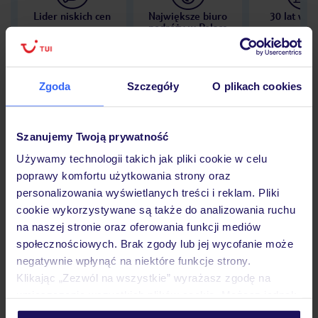
Lider niskich cen
Największe biuro
30 lat w P
podróży w Polsce
Zgoda
Szczegóły
O plikach cookies
Hotel
Szanujemy Twoją prywatność
Używamy technologii takich jak pliki cookie w celu
Opinie
poprawy komfortu użytkowania strony oraz
personalizowania wyświetlanych treści i reklam. Pliki
cookie wykorzystywane są także do analizowania ruchu
Pokoje
na naszej stronie oraz oferowania funkcji mediów
społecznościowych. Brak zgody lub jej wycofanie może
negatywnie wpłynąć na niektóre funkcje strony.
Wyżywienie
Klikając „Zezwól na wszystkie” wyrażasz zgodę na
umieszczenie wszystkich plików cookie. Możesz jednak
personalizować swój wybór wchodząc w zakładkę