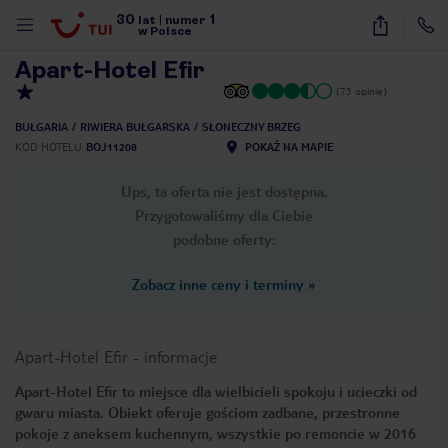
30
1
1
/
23
lat
|
numer
w Polsce
Apart-Hotel Efir
(73 opinie)
BUŁGARIA
RIWIERA BUŁGARSKA
SŁONECZNY BRZEG
KOD HOTELU
BOJ11208
POKAŻ NA MAPIE
Ups, ta oferta nie jest dostępna.
Przygotowaliśmy dla Ciebie
podobne oferty:
Zobacz inne ceny i terminy
»
Apart-Hotel Efir
-
informacje
Apart-Hotel Efir to miejsce dla wielbicieli spokoju i ucieczki od
gwaru miasta. Obiekt oferuje gościom zadbane, przestronne
nute
pokoje z aneksem kuchennym, wszystkie po remoncie w 2016