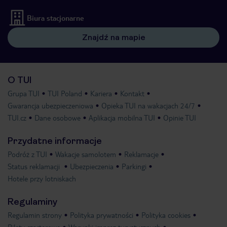
Biura stacjonarne
Znajdź na mapie
O TUI
Grupa TUI
TUI Poland
Kariera
Kontakt
Gwarancja ubezpieczeniowa
Opieka TUI na wakacjach 24/7
TUI.cz
Dane osobowe
Aplikacja mobilna TUI
Opinie TUI
Przydatne informacje
Podróż z TUI
Wakacje samolotem
Reklamacje
Status reklamacji
Ubezpieczenia
Parkingi
Hotele przy lotniskach
Regulaminy
Regulamin strony
Polityka prywatności
Polityka cookies